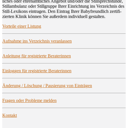
li­ches oder ehren­amt­li­ches Ange­bot und/oder die Still­sprech­stun­de,
Still­am­bu­lanz oder Still­grup­pe Ihrer Ein­rich­tung ins Ver­zeich­nis des
Still-Lexi­kons ein­tra­gen. Den Ein­trag Ihrer Baby­freund­lich zer­ti­fi­
zier­ten Kli­nik kön­nen Sie außer­dem indi­vi­du­ell gestalten.
Vor­tei­le einer Listung
Auf­nah­me ins Ver­zeich­nis veranlassen
Anlei­tung für regis­trier­te Beraterinnen
Ein­log­gen für regis­trier­te Beraterinnen
Ände­rung / Löschung / Pau­sie­rung von Einträgen
Fra­gen oder Pro­ble­me melden
Kon­takt