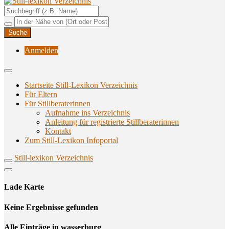
Unterstützungsangebote rund ums Stillen
Still-lexikon Verzeichnis
Anmelden
Startseite Still-Lexikon Verzeichnis
Für Eltern
Für Stillberaterinnen
Aufnahme ins Verzeichnis
Anlei­tung für regis­trier­te Stillberaterinnen
Kon­takt
Zum Still-Lexikon Infoportal
Still-lexikon Verzeichnis
Lade Karte
Кeine Ergebnisse gefunden
Alle Einträge in wasserburg