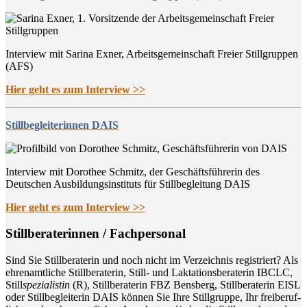
Interview mit Sarina Exner, Arbeitsgemeinschaft Freier Stillgruppen
(AFS)
Hier geht es zum Interview >>
Stillbegleiterinnen DAIS
Interview mit Dorothee Schmitz, der Geschäftsführerin des
Deutschen Ausbildungsinstituts für Stillbegleitung DAIS
Hier geht es zum Interview >>
Still­be­ra­te­rin­nen / Fachpersonal
Sind Sie Still­be­ra­te­rin und noch nicht im Ver­zeich­nis regis­triert? Als
ehren­amt­li­che Still­be­ra­te­rin, Still- und Lak­ta­ti­ons­be­ra­te­rin IBCLC,
Still
spe­zia­lis­tin
(R), Still­be­ra­te­rin FBZ Bens­berg, Still­be­ra­te­rin EISL
oder Still­be­glei­te­rin DAIS kön­nen Sie Ihre Still­grup­pe, Ihr frei­be­ruf­