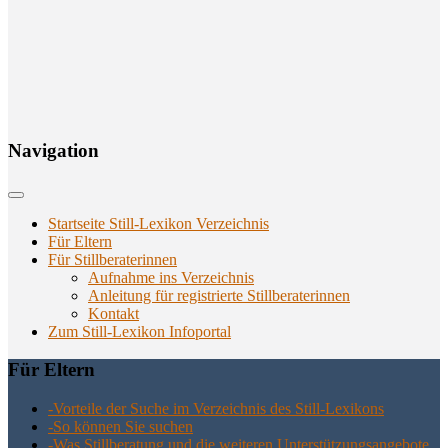
Navi­ga­ti­on
Startseite Still-Lexikon Verzeichnis
Für Eltern
Für Stillberaterinnen
Aufnahme ins Verzeichnis
Anlei­tung für regis­trier­te Stillberaterinnen
Kon­takt
Zum Still-Lexikon Infoportal
Für Eltern
-Vor­tei­le der Suche im Ver­zeich­nis des Still-Lexikons
-So kön­nen Sie suchen
-Was Still­be­ra­tung und die wei­te­ren Unter­stüt­zungs­an­ge­bo­te