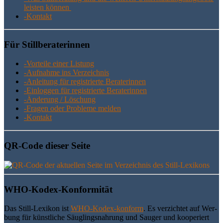
leis­ten können
-Kon­takt
Für Still­be­ra­te­rin­nen
-Vor­tei­le einer Listung
-Auf­nah­me ins Verzeichnis
-Anlei­tung für regis­trier­te Beraterinnen
-Ein­log­gen für regis­trier­te Beraterinnen
-Ände­rung / Löschung
-Fra­gen oder Pro­ble­me melden
-Kon­takt
QR-Code die­ser Seite
WHO-Kodex-Kon­for­mi­tät
Das Still-Lexi­kon ist
WHO-Kodex-kon­form
. Es ver­zich­tet auf Wer­
bung für künst­li­che Säug­lings­nah­rung und Sau­ger und koope­riert