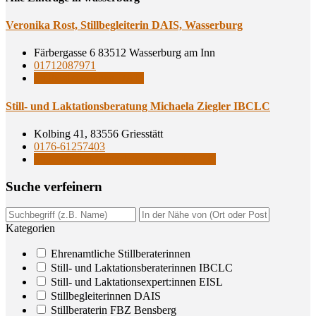
Vero­ni­ka Rost, Still­be­glei­te­rin DAIS, Wasserburg
Färbergasse 6 83512 Wasserburg am Inn
01712087971
Stillbegleiterinnen DAIS
Still- und Lak­ta­ti­ons­be­ra­tung Michae­la Zieg­ler IBCLC
Kolbing 41, 83556 Griesstätt
0176-61257403
Still- und Laktationsberaterinnen IBCLC
Suche ver­fei­nern
Kategorien
Ehrenamtliche Stillberaterinnen
Still- und Laktationsberaterinnen IBCLC
Still- und Laktationsexpert:innen EISL
Stillbegleiterinnen DAIS
Stillberaterin FBZ Bensberg