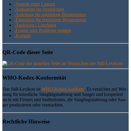
-Vor­tei­le einer Listung
-Auf­nah­me ins Verzeichnis
-Anlei­tung für regis­trier­te Beraterinnen
-Ein­log­gen für regis­trier­te Beraterinnen
-Ände­rung / Löschung
-Fra­gen oder Pro­ble­me melden
-Kon­takt
QR-Code die­ser Seite
WHO-Kodex-Kon­for­mi­tät
Das Still-Lexi­kon ist
WHO-Kodex-kon­form
. Es ver­zich­tet auf Wer­
bung für künst­li­che Säug­lings­nah­rung und Sau­ger und koope­riert
nicht mit Fir­men und Insti­tu­tio­nen, die Säug­lings­nah­rung oder Sau­
ger pro­du­zie­ren oder vermarkten.
Recht­li­che Hinweise