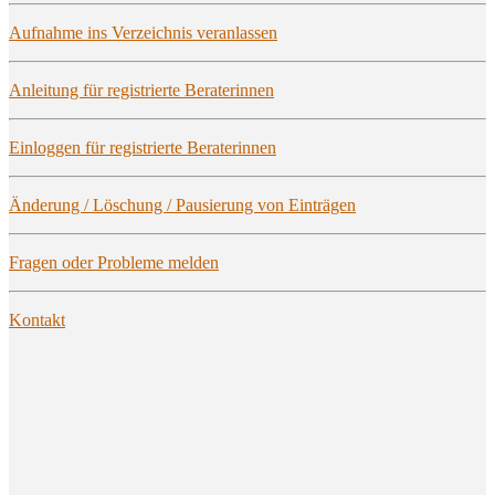
Auf­nah­me ins Ver­zeich­nis veranlassen
Anlei­tung für regis­trier­te Beraterinnen
Ein­log­gen für regis­trier­te Beraterinnen
Ände­rung / Löschung / Pau­sie­rung von Einträgen
Fra­gen oder Pro­ble­me melden
Kon­takt