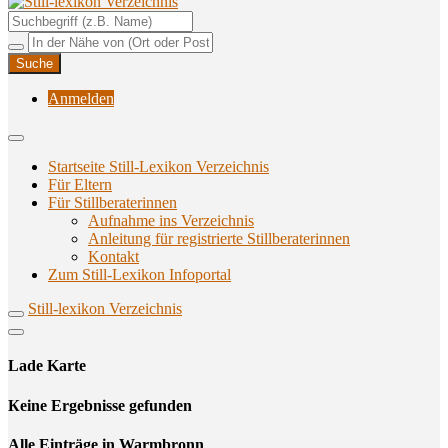
Unterstützungsangebote rund ums Stillen
Still-lexikon Verzeichnis
Anmelden
Startseite Still-Lexikon Verzeichnis
Für Eltern
Für Stillberaterinnen
Aufnahme ins Verzeichnis
Anlei­tung für regis­trier­te Stillberaterinnen
Kon­takt
Zum Still-Lexikon Infoportal
Still-lexikon Verzeichnis
Lade Karte
Кeine Ergebnisse gefunden
Alle Einträge in Warmbronn