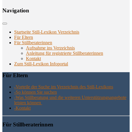
Navi­ga­ti­on
Startseite Still-Lexikon Verzeichnis
Für Eltern
Für Stillberaterinnen
Aufnahme ins Verzeichnis
Anlei­tung für regis­trier­te Stillberaterinnen
Kon­takt
Zum Still-Lexikon Infoportal
Für Eltern
-Vor­tei­le der Suche im Ver­zeich­nis des Still-Lexikons
-So kön­nen Sie suchen
-Was Still­be­ra­tung und die wei­te­ren Unter­stüt­zungs­an­ge­bo­te
leis­ten können
-Kon­takt
Für Still­be­ra­te­rin­nen