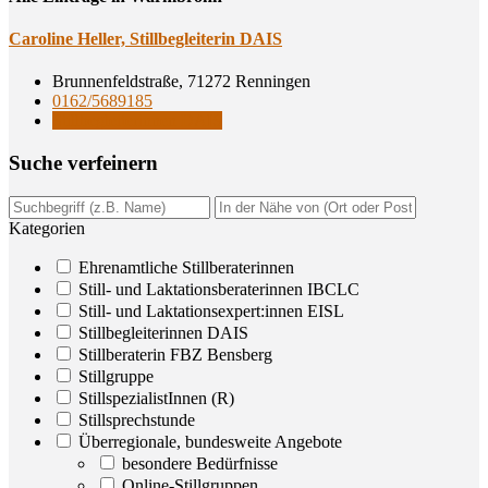
Caro­li­ne Hel­ler, Still­be­glei­te­rin DAIS
Brunnenfeldstraße, 71272 Renningen
0162/5689185
Stillbegleiterinnen DAIS
Suche ver­fei­nern
Kategorien
Ehrenamtliche Stillberaterinnen
Still- und Laktationsberaterinnen IBCLC
Still- und Laktationsexpert:innen EISL
Stillbegleiterinnen DAIS
Stillberaterin FBZ Bensberg
Stillgruppe
StillspezialistInnen (R)
Stillsprechstunde
Überregionale, bundesweite Angebote
besondere Bedürfnisse
Online-Stillgruppen