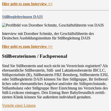
Hier geht es zum Interview >>
Stillbegleiterinnen DAIS
Interview mit Dorothee Schmitz, der Geschäftsführerin des
Deutschen Ausbildungsinstituts für Stillbegleitung DAIS
Hier geht es zum Interview >>
Still­be­ra­te­rin­nen / Fachpersonal
Sind Sie Still­be­ra­te­rin und noch nicht im Ver­zeich­nis regis­triert? Als
ehren­amt­li­che Still­be­ra­te­rin, Still- und Lak­ta­ti­ons­be­ra­te­rin IBCLC,
Still
spe­zia­lis­tin
(R), Still­be­ra­te­rin FBZ Bens­berg, Still­be­ra­te­rin EISL
oder Still­be­glei­te­rin DAIS kön­nen Sie Ihre Still­grup­pe, Ihr frei­be­ruf­
li­ches oder ehren­amt­li­ches Ange­bot und/oder die Still­sprech­stun­de,
Still­am­bu­lanz oder Still­grup­pe Ihrer Ein­rich­tung ins Ver­zeich­nis des
Still-Lexi­kons ein­tra­gen. Den Ein­trag Ihrer Baby­freund­lich zer­ti­fi­
zier­ten Kli­nik kön­nen Sie außer­dem indi­vi­du­ell gestalten.
Vor­tei­le einer Listung