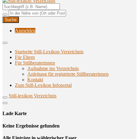
Unterstützungsangebote rund ums Stillen
Still-lexikon Verzeichnis
Anmelden
Startseite Still-Lexikon Verzeichnis
Für Eltern
Für Stillberaterinnen
Aufnahme ins Verzeichnis
Anlei­tung für regis­trier­te Stillberaterinnen
Kon­takt
Zum Still-Lexikon Infoportal
Still-lexikon Verzeichnis
Lade Karte
Кeine Ergebnisse gefunden
Alle Einträge in wählerischer Esser