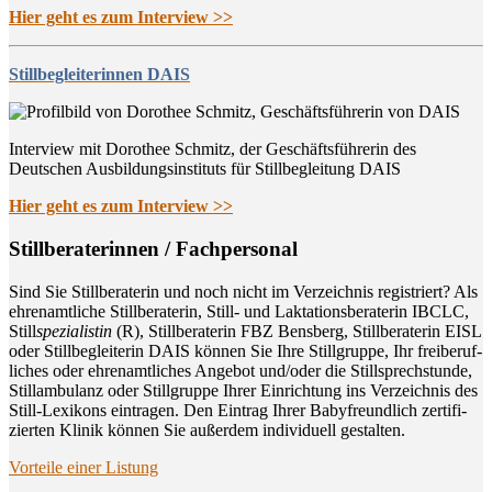
Hier geht es zum Interview >>
Stillbegleiterinnen DAIS
Interview mit Dorothee Schmitz, der Geschäftsführerin des
Deutschen Ausbildungsinstituts für Stillbegleitung DAIS
Hier geht es zum Interview >>
Still­be­ra­te­rin­nen / Fachpersonal
Sind Sie Still­be­ra­te­rin und noch nicht im Ver­zeich­nis regis­triert? Als
ehren­amt­li­che Still­be­ra­te­rin, Still- und Lak­ta­ti­ons­be­ra­te­rin IBCLC,
Still
spe­zia­lis­tin
(R), Still­be­ra­te­rin FBZ Bens­berg, Still­be­ra­te­rin EISL
oder Still­be­glei­te­rin DAIS kön­nen Sie Ihre Still­grup­pe, Ihr frei­be­ruf­
li­ches oder ehren­amt­li­ches Ange­bot und/oder die Still­sprech­stun­de,
Still­am­bu­lanz oder Still­grup­pe Ihrer Ein­rich­tung ins Ver­zeich­nis des
Still-Lexi­kons ein­tra­gen. Den Ein­trag Ihrer Baby­freund­lich zer­ti­fi­
zier­ten Kli­nik kön­nen Sie außer­dem indi­vi­du­ell gestalten.
Vor­tei­le einer Listung