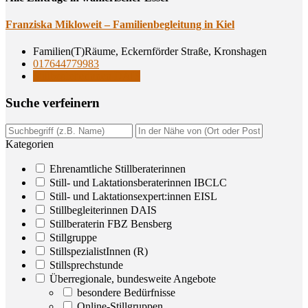
Fran­zis­ka Mik­lo­weit – Fami­li­en­be­glei­tung in Kiel
Familien(T)Räume, Eckernförder Straße, Kronshagen
017644779983
Stillbegleiterinnen DAIS
Suche ver­fei­nern
Kategorien
Ehrenamtliche Stillberaterinnen
Still- und Laktationsberaterinnen IBCLC
Still- und Laktationsexpert:innen EISL
Stillbegleiterinnen DAIS
Stillberaterin FBZ Bensberg
Stillgruppe
StillspezialistInnen (R)
Stillsprechstunde
Überregionale, bundesweite Angebote
besondere Bedürfnisse
Online-Stillgruppen