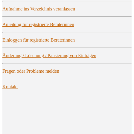
Auf­nah­me ins Ver­zeich­nis veranlassen
Anlei­tung für regis­trier­te Beraterinnen
Ein­log­gen für regis­trier­te Beraterinnen
Ände­rung / Löschung / Pau­sie­rung von Einträgen
Fra­gen oder Pro­ble­me melden
Kon­takt