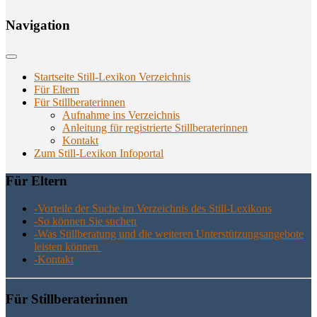
Navi­ga­ti­on
Startseite Still-Lexikon Verzeichnis
Für Eltern
Für Stillberaterinnen
Aufnahme ins Verzeichnis
Anlei­tung für regis­trier­te Stillberaterinnen
Kon­takt
Zum Still-Lexikon Infoportal
Für Eltern
-Vor­tei­le der Suche im Ver­zeich­nis des Still-Lexikons
-So kön­nen Sie suchen
-Was Still­be­ra­tung und die wei­te­ren Unter­stüt­zungs­an­ge­bo­te
leis­ten können
-Kon­takt
Für Still­be­ra­te­rin­nen