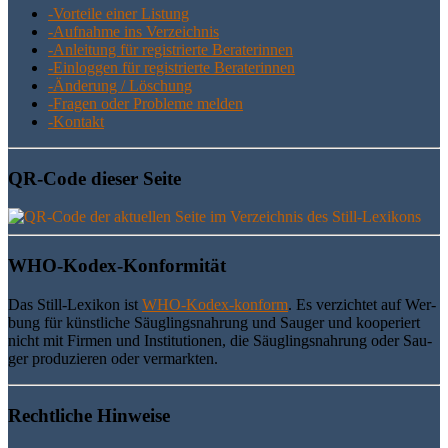
-Vor­tei­le einer Listung
-Auf­nah­me ins Verzeichnis
-Anlei­tung für regis­trier­te Beraterinnen
-Ein­log­gen für regis­trier­te Beraterinnen
-Ände­rung / Löschung
-Fra­gen oder Pro­ble­me melden
-Kon­takt
QR-Code die­ser Seite
WHO-Kodex-Kon­for­mi­tät
Das Still-Lexi­kon ist
WHO-Kodex-kon­form
. Es ver­zich­tet auf Wer­
bung für künst­li­che Säug­lings­nah­rung und Sau­ger und koope­riert
nicht mit Fir­men und Insti­tu­tio­nen, die Säug­lings­nah­rung oder Sau­
ger pro­du­zie­ren oder vermarkten.
Recht­li­che Hinweise