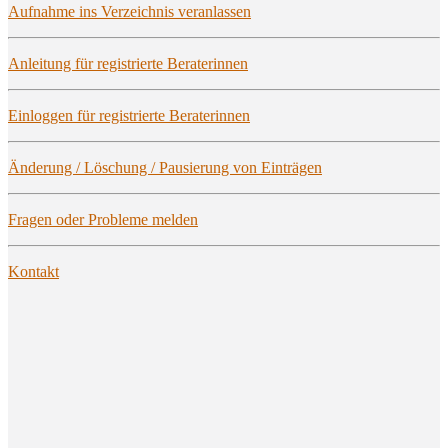
Auf­nah­me ins Ver­zeich­nis veranlassen
Anlei­tung für regis­trier­te Beraterinnen
Ein­log­gen für regis­trier­te Beraterinnen
Ände­rung / Löschung / Pau­sie­rung von Einträgen
Fra­gen oder Pro­ble­me melden
Kon­takt