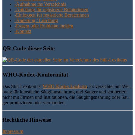
-Auf­nah­me ins Verzeichnis
-Anlei­tung für regis­trier­te Beraterinnen
-Ein­log­gen für regis­trier­te Beraterinnen
-Ände­rung / Löschung
-Fra­gen oder Pro­ble­me melden
-Kon­takt
QR-Code die­ser Seite
WHO-Kodex-Kon­for­mi­tät
Das Still-Lexi­kon ist
WHO-Kodex-kon­form
. Es ver­zich­tet auf Wer­
bung für künst­li­che Säug­lings­nah­rung und Sau­ger und koope­riert
nicht mit Fir­men und Insti­tu­tio­nen, die Säug­lings­nah­rung oder Sau­
ger pro­du­zie­ren oder vermarkten.
Recht­li­che Hinweise
Impressum