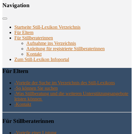
Navi­ga­ti­on
Startseite Still-Lexikon Verzeichnis
Für Eltern
Für Stillberaterinnen
Aufnahme ins Verzeichnis
Anlei­tung für regis­trier­te Stillberaterinnen
Kon­takt
Zum Still-Lexikon Infoportal
Für Eltern
-Vor­tei­le der Suche im Ver­zeich­nis des Still-Lexikons
-So kön­nen Sie suchen
-Was Still­be­ra­tung und die wei­te­ren Unter­stüt­zungs­an­ge­bo­te
leis­ten können
-Kon­takt
Für Still­be­ra­te­rin­nen
-Vor­tei­le einer Listung