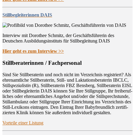
Stillbegleiterinnen DAIS
Interview mit Dorothee Schmitz, der Geschäftsführerin des
Deutschen Ausbildungsinstituts für Stillbegleitung DAIS
Hier geht es zum Interview >>
Still­be­ra­te­rin­nen / Fachpersonal
Sind Sie Still­be­ra­te­rin und noch nicht im Ver­zeich­nis regis­triert? Als
ehren­amt­li­che Still­be­ra­te­rin, Still- und Lak­ta­ti­ons­be­ra­te­rin IBCLC,
Still
spe­zia­lis­tin
(R), Still­be­ra­te­rin FBZ Bens­berg, Still­be­ra­te­rin EISL
oder Still­be­glei­te­rin DAIS kön­nen Sie Ihre Still­grup­pe, Ihr frei­be­ruf­
li­ches oder ehren­amt­li­ches Ange­bot und/oder die Still­sprech­stun­de,
Still­am­bu­lanz oder Still­grup­pe Ihrer Ein­rich­tung ins Ver­zeich­nis des
Still-Lexi­kons ein­tra­gen. Den Ein­trag Ihrer Baby­freund­lich zer­ti­fi­
zier­ten Kli­nik kön­nen Sie außer­dem indi­vi­du­ell gestalten.
Vor­tei­le einer Listung