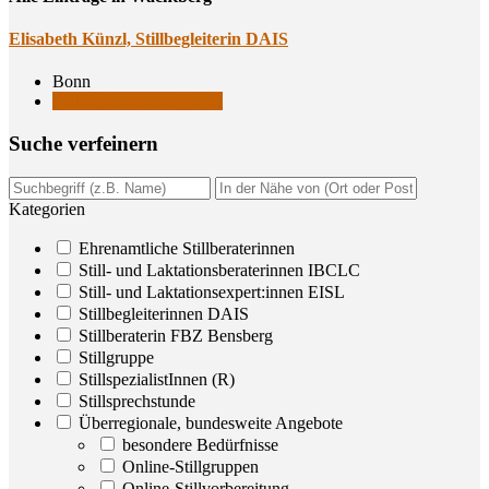
Eli­sa­beth Künzl, Still­be­glei­te­rin DAIS
Bonn
Stillbegleiterinnen DAIS
Suche ver­fei­nern
Kategorien
Ehrenamtliche Stillberaterinnen
Still- und Laktationsberaterinnen IBCLC
Still- und Laktationsexpert:innen EISL
Stillbegleiterinnen DAIS
Stillberaterin FBZ Bensberg
Stillgruppe
StillspezialistInnen (R)
Stillsprechstunde
Überregionale, bundesweite Angebote
besondere Bedürfnisse
Online-Stillgruppen
Online-Stillvorbereitung