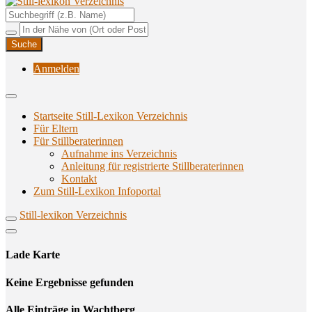
Unterstützungsangebote rund ums Stillen
Still-lexikon Verzeichnis
Anmelden
Startseite Still-Lexikon Verzeichnis
Für Eltern
Für Stillberaterinnen
Aufnahme ins Verzeichnis
Anlei­tung für regis­trier­te Stillberaterinnen
Kon­takt
Zum Still-Lexikon Infoportal
Still-lexikon Verzeichnis
Lade Karte
Кeine Ergebnisse gefunden
Alle Einträge in Wachtberg