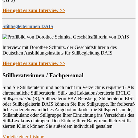
Hier geht es zum Interview >>
Stillbegleiterinnen DAIS
Interview mit Dorothee Schmitz, der Geschäftsführerin des
Deutschen Ausbildungsinstituts für Stillbegleitung DAIS
Hier geht es zum Interview >>
Still­be­ra­te­rin­nen / Fachpersonal
Sind Sie Still­be­ra­te­rin und noch nicht im Ver­zeich­nis regis­triert? Als
ehren­amt­li­che Still­be­ra­te­rin, Still- und Lak­ta­ti­ons­be­ra­te­rin IBCLC,
Still
spe­zia­lis­tin
(R), Still­be­ra­te­rin FBZ Bens­berg, Still­be­ra­te­rin EISL
oder Still­be­glei­te­rin DAIS kön­nen Sie Ihre Still­grup­pe, Ihr frei­be­ruf­
li­ches oder ehren­amt­li­ches Ange­bot und/oder die Still­sprech­stun­de,
Still­am­bu­lanz oder Still­grup­pe Ihrer Ein­rich­tung ins Ver­zeich­nis des
Still-Lexi­kons ein­tra­gen. Den Ein­trag Ihrer Baby­freund­lich zer­ti­fi­
zier­ten Kli­nik kön­nen Sie außer­dem indi­vi­du­ell gestalten.
Vor­tei­le einer Listung