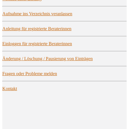
Auf­nah­me ins Ver­zeich­nis veranlassen
Anlei­tung für regis­trier­te Beraterinnen
Ein­log­gen für regis­trier­te Beraterinnen
Ände­rung / Löschung / Pau­sie­rung von Einträgen
Fra­gen oder Pro­ble­me melden
Kon­takt