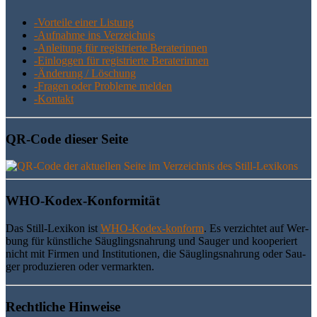
-Vor­tei­le einer Listung
-Auf­nah­me ins Verzeichnis
-Anlei­tung für regis­trier­te Beraterinnen
-Ein­log­gen für regis­trier­te Beraterinnen
-Ände­rung / Löschung
-Fra­gen oder Pro­ble­me melden
-Kon­takt
QR-Code die­ser Seite
WHO-Kodex-Kon­for­mi­tät
Das Still-Lexi­kon ist
WHO-Kodex-kon­form
. Es ver­zich­tet auf Wer­
bung für künst­li­che Säug­lings­nah­rung und Sau­ger und koope­riert
nicht mit Fir­men und Insti­tu­tio­nen, die Säug­lings­nah­rung oder Sau­
ger pro­du­zie­ren oder vermarkten.
Recht­li­che Hinweise