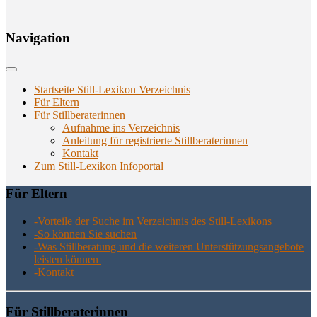
Navi­ga­ti­on
Startseite Still-Lexikon Verzeichnis
Für Eltern
Für Stillberaterinnen
Aufnahme ins Verzeichnis
Anlei­tung für regis­trier­te Stillberaterinnen
Kon­takt
Zum Still-Lexikon Infoportal
Für Eltern
-Vor­tei­le der Suche im Ver­zeich­nis des Still-Lexikons
-So kön­nen Sie suchen
-Was Still­be­ra­tung und die wei­te­ren Unter­stüt­zungs­an­ge­bo­te
leis­ten können
-Kon­takt
Für Still­be­ra­te­rin­nen