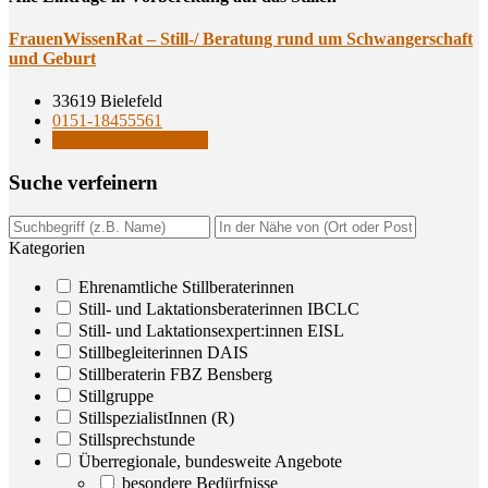
Frau­en­Wis­sen­Rat – Still-/ Bera­tung rund um Schwan­ger­schaft
und Geburt
33619 Bielefeld
0151-18455561
StillspezialistInnen (R)
Suche ver­fei­nern
Kategorien
Ehrenamtliche Stillberaterinnen
Still- und Laktationsberaterinnen IBCLC
Still- und Laktationsexpert:innen EISL
Stillbegleiterinnen DAIS
Stillberaterin FBZ Bensberg
Stillgruppe
StillspezialistInnen (R)
Stillsprechstunde
Überregionale, bundesweite Angebote
besondere Bedürfnisse