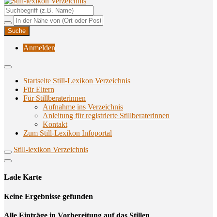
Unterstützungsangebote rund ums Stillen
Still-lexikon Verzeichnis
Anmelden
Startseite Still-Lexikon Verzeichnis
Für Eltern
Für Stillberaterinnen
Aufnahme ins Verzeichnis
Anlei­tung für regis­trier­te Stillberaterinnen
Kon­takt
Zum Still-Lexikon Infoportal
Still-lexikon Verzeichnis
Lade Karte
Кeine Ergebnisse gefunden
Alle Einträge in Vorbereitung auf das Stillen