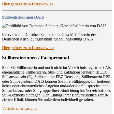
Hier geht es zum Interview >>
Stillbegleiterinnen DAIS
Interview mit Dorothee Schmitz, der Geschäftsführerin des
Deutschen Ausbildungsinstituts für Stillbegleitung DAIS
Hier geht es zum Interview >>
Still­be­ra­te­rin­nen / Fachpersonal
Sind Sie Still­be­ra­te­rin und noch nicht im Ver­zeich­nis regis­triert? Als
ehren­amt­li­che Still­be­ra­te­rin, Still- und Lak­ta­ti­ons­be­ra­te­rin IBCLC,
Still
spe­zia­lis­tin
(R), Still­be­ra­te­rin FBZ Bens­berg, Still­be­ra­te­rin EISL
oder Still­be­glei­te­rin DAIS kön­nen Sie Ihre Still­grup­pe, Ihr frei­be­ruf­
li­ches oder ehren­amt­li­ches Ange­bot und/oder die Still­sprech­stun­de,
Still­am­bu­lanz oder Still­grup­pe Ihrer Ein­rich­tung ins Ver­zeich­nis des
Still-Lexi­kons ein­tra­gen. Den Ein­trag Ihrer Baby­freund­lich zer­ti­fi­
zier­ten Kli­nik kön­nen Sie außer­dem indi­vi­du­ell gestalten.
Vor­tei­le einer Listung