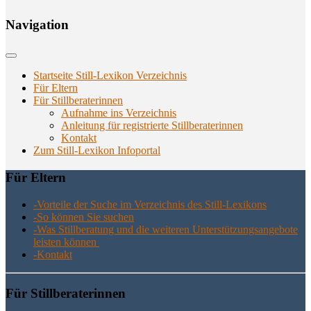
Navi­ga­ti­on
Startseite Still-Lexikon Verzeichnis
Für Eltern
Für Stillberaterinnen
Aufnahme ins Verzeichnis
Anlei­tung für regis­trier­te Stillberaterinnen
Kon­takt
Zum Still-Lexikon Infoportal
Für Eltern
-Vor­tei­le der Suche im Ver­zeich­nis des Still-Lexikons
-So kön­nen Sie suchen
-Was Still­be­ra­tung und die wei­te­ren Unter­stüt­zungs­an­ge­bo­te
leis­ten können
-Kon­takt
Für Still­be­ra­te­rin­nen