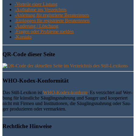
-Vor­tei­le einer Listung
-Auf­nah­me ins Verzeichnis
-Anlei­tung für regis­trier­te Beraterinnen
-Ein­log­gen für regis­trier­te Beraterinnen
-Ände­rung / Löschung
-Fra­gen oder Pro­ble­me melden
-Kon­takt
QR-Code die­ser Seite
WHO-Kodex-Kon­for­mi­tät
Das Still-Lexi­kon ist
WHO-Kodex-kon­form
. Es ver­zich­tet auf Wer­
bung für künst­li­che Säug­lings­nah­rung und Sau­ger und koope­riert
nicht mit Fir­men und Insti­tu­tio­nen, die Säug­lings­nah­rung oder Sau­
ger pro­du­zie­ren oder vermarkten.
Recht­li­che Hinweise