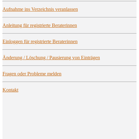
Auf­nah­me ins Ver­zeich­nis veranlassen
Anlei­tung für regis­trier­te Beraterinnen
Ein­log­gen für regis­trier­te Beraterinnen
Ände­rung / Löschung / Pau­sie­rung von Einträgen
Fra­gen oder Pro­ble­me melden
Kon­takt