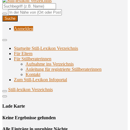
Unterstützungsangebote rund ums Stillen
Still-lexikon Verzeichnis
Anmelden
Startseite Still-Lexikon Verzeichnis
Für Eltern
Für Stillberaterinnen
Aufnahme ins Verzeichnis
Anlei­tung für regis­trier­te Stillberaterinnen
Kon­takt
Zum Still-Lexikon Infoportal
Still-lexikon Verzeichnis
Lade Karte
Кeine Ergebnisse gefunden
Alle Einträge in unruhige Nächte