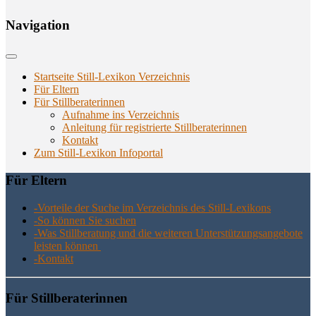
Navi­ga­ti­on
Startseite Still-Lexikon Verzeichnis
Für Eltern
Für Stillberaterinnen
Aufnahme ins Verzeichnis
Anlei­tung für regis­trier­te Stillberaterinnen
Kon­takt
Zum Still-Lexikon Infoportal
Für Eltern
-Vor­tei­le der Suche im Ver­zeich­nis des Still-Lexikons
-So kön­nen Sie suchen
-Was Still­be­ra­tung und die wei­te­ren Unter­stüt­zungs­an­ge­bo­te
leis­ten können
-Kon­takt
Für Still­be­ra­te­rin­nen