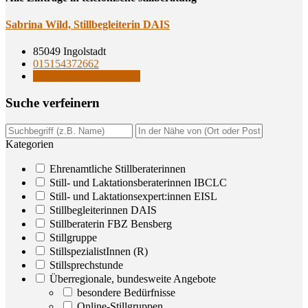
Sabri­na Wild, Still­be­glei­te­rin DAIS
85049 Ingolstadt
015154372662
Stillbegleiterinnen DAIS
Suche ver­fei­nern
Kategorien
Ehrenamtliche Stillberaterinnen
Still- und Laktationsberaterinnen IBCLC
Still- und Laktationsexpert:innen EISL
Stillbegleiterinnen DAIS
Stillberaterin FBZ Bensberg
Stillgruppe
StillspezialistInnen (R)
Stillsprechstunde
Überregionale, bundesweite Angebote
besondere Bedürfnisse
Online-Stillgruppen