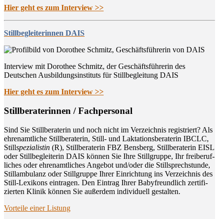
Hier geht es zum Interview >>
Stillbegleiterinnen DAIS
Interview mit Dorothee Schmitz, der Geschäftsführerin des
Deutschen Ausbildungsinstituts für Stillbegleitung DAIS
Hier geht es zum Interview >>
Still­be­ra­te­rin­nen / Fachpersonal
Sind Sie Still­be­ra­te­rin und noch nicht im Ver­zeich­nis regis­triert? Als
ehren­amt­li­che Still­be­ra­te­rin, Still- und Lak­ta­ti­ons­be­ra­te­rin IBCLC,
Still
spe­zia­lis­tin
(R), Still­be­ra­te­rin FBZ Bens­berg, Still­be­ra­te­rin EISL
oder Still­be­glei­te­rin DAIS kön­nen Sie Ihre Still­grup­pe, Ihr frei­be­ruf­
li­ches oder ehren­amt­li­ches Ange­bot und/oder die Still­sprech­stun­de,
Still­am­bu­lanz oder Still­grup­pe Ihrer Ein­rich­tung ins Ver­zeich­nis des
Still-Lexi­kons ein­tra­gen. Den Ein­trag Ihrer Baby­freund­lich zer­ti­fi­
zier­ten Kli­nik kön­nen Sie außer­dem indi­vi­du­ell gestalten.
Vor­tei­le einer Listung