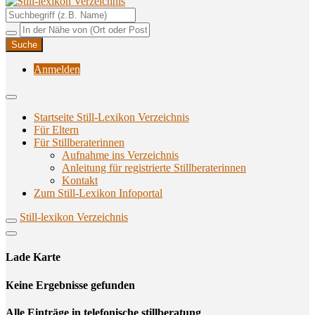
Unterstützungsangebote rund ums Stillen
Still-lexikon Verzeichnis
Anmelden
Startseite Still-Lexikon Verzeichnis
Für Eltern
Für Stillberaterinnen
Aufnahme ins Verzeichnis
Anlei­tung für regis­trier­te Stillberaterinnen
Kon­takt
Zum Still-Lexikon Infoportal
Still-lexikon Verzeichnis
Lade Karte
Кeine Ergebnisse gefunden
Alle Einträge in telefonische stillberatung