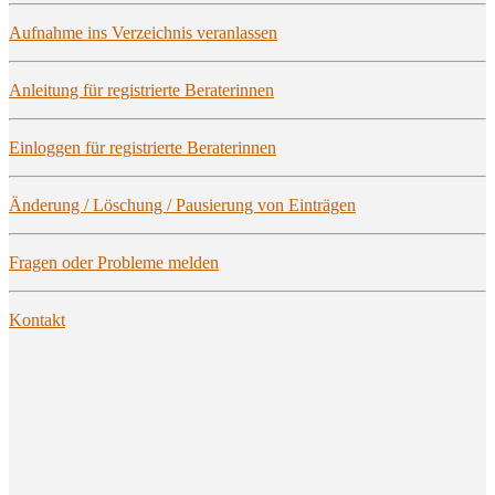
Auf­nah­me ins Ver­zeich­nis veranlassen
Anlei­tung für regis­trier­te Beraterinnen
Ein­log­gen für regis­trier­te Beraterinnen
Ände­rung / Löschung / Pau­sie­rung von Einträgen
Fra­gen oder Pro­ble­me melden
Kon­takt