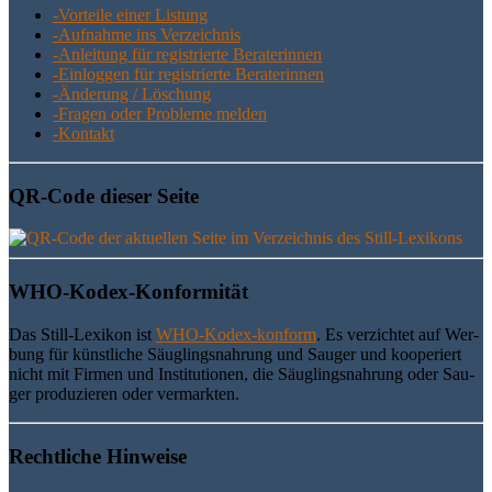
-Vor­tei­le einer Listung
-Auf­nah­me ins Verzeichnis
-Anlei­tung für regis­trier­te Beraterinnen
-Ein­log­gen für regis­trier­te Beraterinnen
-Ände­rung / Löschung
-Fra­gen oder Pro­ble­me melden
-Kon­takt
QR-Code die­ser Seite
WHO-Kodex-Kon­for­mi­tät
Das Still-Lexi­kon ist
WHO-Kodex-kon­form
. Es ver­zich­tet auf Wer­
bung für künst­li­che Säug­lings­nah­rung und Sau­ger und koope­riert
nicht mit Fir­men und Insti­tu­tio­nen, die Säug­lings­nah­rung oder Sau­
ger pro­du­zie­ren oder vermarkten.
Recht­li­che Hinweise