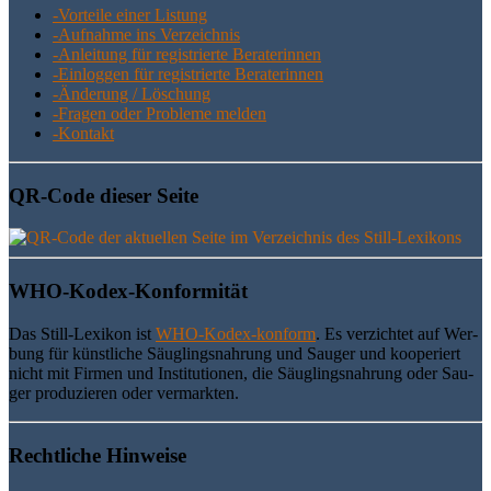
-Vor­tei­le einer Listung
-Auf­nah­me ins Verzeichnis
-Anlei­tung für regis­trier­te Beraterinnen
-Ein­log­gen für regis­trier­te Beraterinnen
-Ände­rung / Löschung
-Fra­gen oder Pro­ble­me melden
-Kon­takt
QR-Code die­ser Seite
WHO-Kodex-Kon­for­mi­tät
Das Still-Lexi­kon ist
WHO-Kodex-kon­form
. Es ver­zich­tet auf Wer­
bung für künst­li­che Säug­lings­nah­rung und Sau­ger und koope­riert
nicht mit Fir­men und Insti­tu­tio­nen, die Säug­lings­nah­rung oder Sau­
ger pro­du­zie­ren oder vermarkten.
Recht­li­che Hinweise