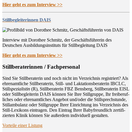
Hier geht es zum Interview >>
Stillbegleiterinnen DAIS
Interview mit Dorothee Schmitz, der Geschäftsführerin des
Deutschen Ausbildungsinstituts für Stillbegleitung DAIS
Hier geht es zum Interview >>
Still­be­ra­te­rin­nen / Fachpersonal
Sind Sie Still­be­ra­te­rin und noch nicht im Ver­zeich­nis regis­triert? Als
ehren­amt­li­che Still­be­ra­te­rin, Still- und Lak­ta­ti­ons­be­ra­te­rin IBCLC,
Still
spe­zia­lis­tin
(R), Still­be­ra­te­rin FBZ Bens­berg, Still­be­ra­te­rin EISL
oder Still­be­glei­te­rin DAIS kön­nen Sie Ihre Still­grup­pe, Ihr frei­be­ruf­
li­ches oder ehren­amt­li­ches Ange­bot und/oder die Still­sprech­stun­de,
Still­am­bu­lanz oder Still­grup­pe Ihrer Ein­rich­tung ins Ver­zeich­nis des
Still-Lexi­kons ein­tra­gen. Den Ein­trag Ihrer Baby­freund­lich zer­ti­fi­
zier­ten Kli­nik kön­nen Sie außer­dem indi­vi­du­ell gestalten.
Vor­tei­le einer Listung