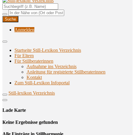
Unterstützungsangebote rund ums Stillen
Still-lexikon Verzeichnis
Anmelden
Startseite Still-Lexikon Verzeichnis
Für Eltern
Für Stillberaterinnen
Aufnahme ins Verzeichnis
Anlei­tung für regis­trier­te Stillberaterinnen
Kon­takt
Zum Still-Lexikon Infoportal
Still-lexikon Verzeichnis
Lade Karte
Кeine Ergebnisse gefunden
Alle Einträge in Stillharmonie