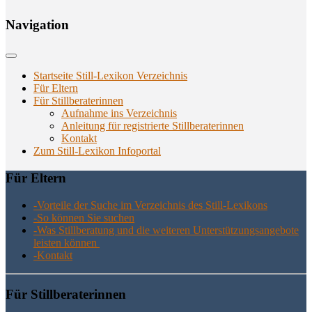
Navi­ga­ti­on
Startseite Still-Lexikon Verzeichnis
Für Eltern
Für Stillberaterinnen
Aufnahme ins Verzeichnis
Anlei­tung für regis­trier­te Stillberaterinnen
Kon­takt
Zum Still-Lexikon Infoportal
Für Eltern
-Vor­tei­le der Suche im Ver­zeich­nis des Still-Lexikons
-So kön­nen Sie suchen
-Was Still­be­ra­tung und die wei­te­ren Unter­stüt­zungs­an­ge­bo­te
leis­ten können
-Kon­takt
Für Still­be­ra­te­rin­nen