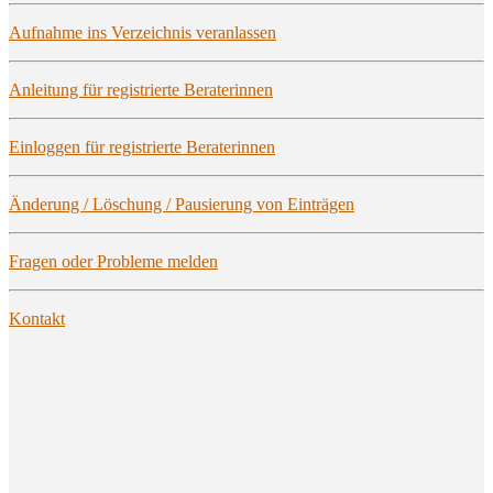
Auf­nah­me ins Ver­zeich­nis veranlassen
Anlei­tung für regis­trier­te Beraterinnen
Ein­log­gen für regis­trier­te Beraterinnen
Ände­rung / Löschung / Pau­sie­rung von Einträgen
Fra­gen oder Pro­ble­me melden
Kon­takt