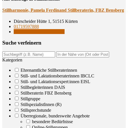
Still­har­mo­nie, Pame­la Fer­di­nand Still­be­ra­te­rin, FBZ Bensberg
Dürscheider Hütte 1, 51515 Kürten
01719597888
Stillberaterin FBZ Bensberg
Suche ver­fei­nern
Kategorien
Ehrenamtliche Stillberaterinnen
Still- und Laktationsberaterinnen IBCLC
Still- und Laktationsexpert:innen EISL
Stillbegleiterinnen DAIS
Stillberaterin FBZ Bensberg
Stillgruppe
StillspezialistInnen (R)
Stillsprechstunde
Überregionale, bundesweite Angebote
besondere Bedürfnisse
Online-Stillgruppen