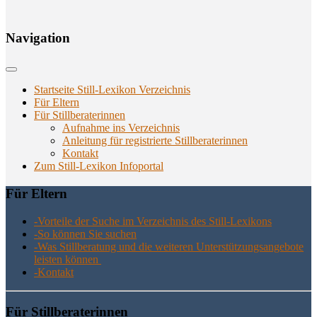
Navi­ga­ti­on
Startseite Still-Lexikon Verzeichnis
Für Eltern
Für Stillberaterinnen
Aufnahme ins Verzeichnis
Anlei­tung für regis­trier­te Stillberaterinnen
Kon­takt
Zum Still-Lexikon Infoportal
Für Eltern
-Vor­tei­le der Suche im Ver­zeich­nis des Still-Lexikons
-So kön­nen Sie suchen
-Was Still­be­ra­tung und die wei­te­ren Unter­stüt­zungs­an­ge­bo­te
leis­ten können
-Kon­takt
Für Still­be­ra­te­rin­nen