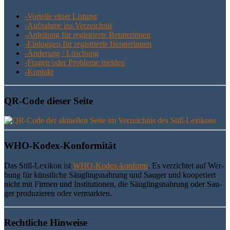
-Vor­tei­le einer Listung
-Auf­nah­me ins Verzeichnis
-Anlei­tung für regis­trier­te Beraterinnen
-Ein­log­gen für regis­trier­te Beraterinnen
-Ände­rung / Löschung
-Fra­gen oder Pro­ble­me melden
-Kon­takt
QR-Code die­ser Seite
WHO-Kodex-Kon­for­mi­tät
Das Still-Lexi­kon ist
WHO-Kodex-kon­form
. Es ver­zich­tet auf Wer­
bung für künst­li­che Säug­lings­nah­rung und Sau­ger und koope­riert
nicht mit Fir­men und Insti­tu­tio­nen, die Säug­lings­nah­rung oder Sau­
ger pro­du­zie­ren oder vermarkten.
Recht­li­che Hinweise