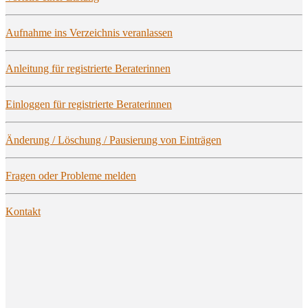
Auf­nah­me ins Ver­zeich­nis veranlassen
Anlei­tung für regis­trier­te Beraterinnen
Ein­log­gen für regis­trier­te Beraterinnen
Ände­rung / Löschung / Pau­sie­rung von Einträgen
Fra­gen oder Pro­ble­me melden
Kon­takt