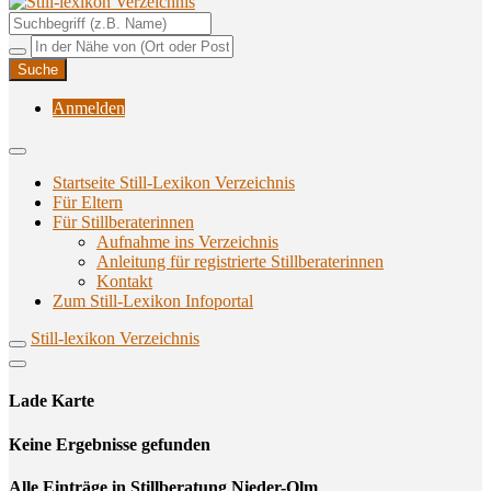
Unterstützungsangebote rund ums Stillen
Still-lexikon Verzeichnis
Anmelden
Startseite Still-Lexikon Verzeichnis
Für Eltern
Für Stillberaterinnen
Aufnahme ins Verzeichnis
Anlei­tung für regis­trier­te Stillberaterinnen
Kon­takt
Zum Still-Lexikon Infoportal
Still-lexikon Verzeichnis
Lade Karte
Кeine Ergebnisse gefunden
Alle Einträge in Stillberatung Nieder-Olm