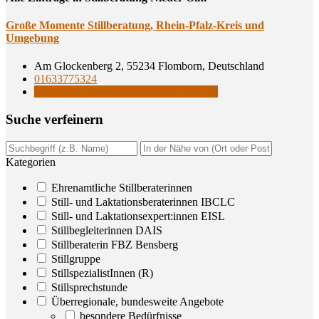
Gro­ße Momen­te Still­be­ra­tung, Rhein-Pfalz-Kreis und
Umgebung
Am Glockenberg 2, 55234 Flomborn, Deutschland
01633775324
Still- und Laktationsberaterinnen IBCLC
Suche ver­fei­nern
Kategorien
Ehrenamtliche Stillberaterinnen
Still- und Laktationsberaterinnen IBCLC
Still- und Laktationsexpert:innen EISL
Stillbegleiterinnen DAIS
Stillberaterin FBZ Bensberg
Stillgruppe
StillspezialistInnen (R)
Stillsprechstunde
Überregionale, bundesweite Angebote
besondere Bedürfnisse