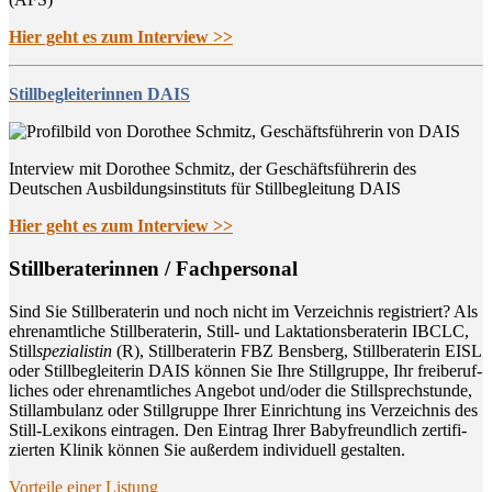
Hier geht es zum Interview >>
Stillbegleiterinnen DAIS
Interview mit Dorothee Schmitz, der Geschäftsführerin des
Deutschen Ausbildungsinstituts für Stillbegleitung DAIS
Hier geht es zum Interview >>
Still­be­ra­te­rin­nen / Fachpersonal
Sind Sie Still­be­ra­te­rin und noch nicht im Ver­zeich­nis regis­triert? Als
ehren­amt­li­che Still­be­ra­te­rin, Still- und Lak­ta­ti­ons­be­ra­te­rin IBCLC,
Still
spe­zia­lis­tin
(R), Still­be­ra­te­rin FBZ Bens­berg, Still­be­ra­te­rin EISL
oder Still­be­glei­te­rin DAIS kön­nen Sie Ihre Still­grup­pe, Ihr frei­be­ruf­
li­ches oder ehren­amt­li­ches Ange­bot und/oder die Still­sprech­stun­de,
Still­am­bu­lanz oder Still­grup­pe Ihrer Ein­rich­tung ins Ver­zeich­nis des
Still-Lexi­kons ein­tra­gen. Den Ein­trag Ihrer Baby­freund­lich zer­ti­fi­
zier­ten Kli­nik kön­nen Sie außer­dem indi­vi­du­ell gestalten.
Vor­tei­le einer Listung