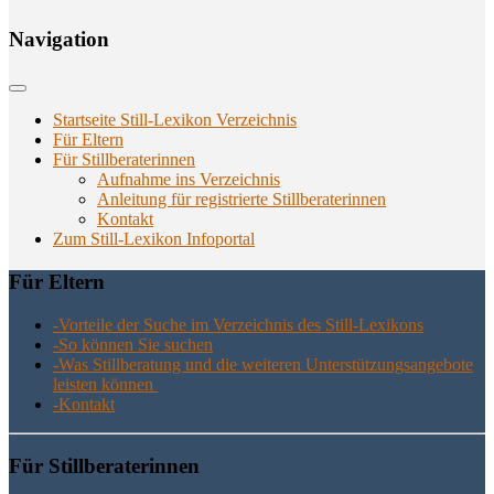
Navi­ga­ti­on
Startseite Still-Lexikon Verzeichnis
Für Eltern
Für Stillberaterinnen
Aufnahme ins Verzeichnis
Anlei­tung für regis­trier­te Stillberaterinnen
Kon­takt
Zum Still-Lexikon Infoportal
Für Eltern
-Vor­tei­le der Suche im Ver­zeich­nis des Still-Lexikons
-So kön­nen Sie suchen
-Was Still­be­ra­tung und die wei­te­ren Unter­stüt­zungs­an­ge­bo­te
leis­ten können
-Kon­takt
Für Still­be­ra­te­rin­nen