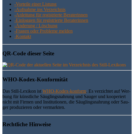
-Vor­tei­le einer Listung
-Auf­nah­me ins Verzeichnis
-Anlei­tung für regis­trier­te Beraterinnen
-Ein­log­gen für regis­trier­te Beraterinnen
-Ände­rung / Löschung
-Fra­gen oder Pro­ble­me melden
-Kon­takt
QR-Code die­ser Seite
WHO-Kodex-Kon­for­mi­tät
Das Still-Lexi­kon ist
WHO-Kodex-kon­form
. Es ver­zich­tet auf Wer­
bung für künst­li­che Säug­lings­nah­rung und Sau­ger und koope­riert
nicht mit Fir­men und Insti­tu­tio­nen, die Säug­lings­nah­rung oder Sau­
ger pro­du­zie­ren oder vermarkten.
Recht­li­che Hinweise