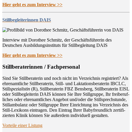
Hier geht es zum Interview >>
Stillbegleiterinnen DAIS
Interview mit Dorothee Schmitz, der Geschäftsführerin des
Deutschen Ausbildungsinstituts für Stillbegleitung DAIS
Hier geht es zum Interview >>
Still­be­ra­te­rin­nen / Fachpersonal
Sind Sie Still­be­ra­te­rin und noch nicht im Ver­zeich­nis regis­triert? Als
ehren­amt­li­che Still­be­ra­te­rin, Still- und Lak­ta­ti­ons­be­ra­te­rin IBCLC,
Still
spe­zia­lis­tin
(R), Still­be­ra­te­rin FBZ Bens­berg, Still­be­ra­te­rin EISL
oder Still­be­glei­te­rin DAIS kön­nen Sie Ihre Still­grup­pe, Ihr frei­be­ruf­
li­ches oder ehren­amt­li­ches Ange­bot und/oder die Still­sprech­stun­de,
Still­am­bu­lanz oder Still­grup­pe Ihrer Ein­rich­tung ins Ver­zeich­nis des
Still-Lexi­kons ein­tra­gen. Den Ein­trag Ihrer Baby­freund­lich zer­ti­fi­
zier­ten Kli­nik kön­nen Sie außer­dem indi­vi­du­ell gestalten.
Vor­tei­le einer Listung