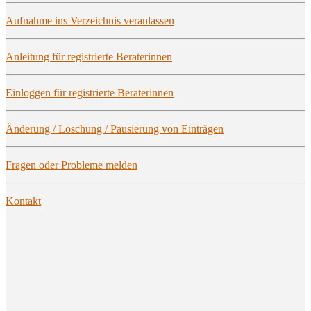
Auf­nah­me ins Ver­zeich­nis veranlassen
Anlei­tung für regis­trier­te Beraterinnen
Ein­log­gen für regis­trier­te Beraterinnen
Ände­rung / Löschung / Pau­sie­rung von Einträgen
Fra­gen oder Pro­ble­me melden
Kon­takt