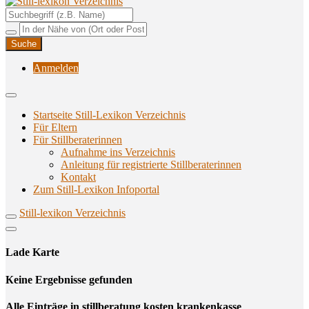
Unterstützungsangebote rund ums Stillen
Still-lexikon Verzeichnis
Anmelden
Startseite Still-Lexikon Verzeichnis
Für Eltern
Für Stillberaterinnen
Aufnahme ins Verzeichnis
Anlei­tung für regis­trier­te Stillberaterinnen
Kon­takt
Zum Still-Lexikon Infoportal
Still-lexikon Verzeichnis
Lade Karte
Кeine Ergebnisse gefunden
Alle Einträge in stillberatung kosten krankenkasse