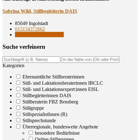
Sabri­na Wild, Still­be­glei­te­rin DAIS
85049 Ingolstadt
015154372662
Stillbegleiterinnen DAIS
Suche ver­fei­nern
Kategorien
Ehrenamtliche Stillberaterinnen
Still- und Laktationsberaterinnen IBCLC
Still- und Laktationsexpert:innen EISL
Stillbegleiterinnen DAIS
Stillberaterin FBZ Bensberg
Stillgruppe
StillspezialistInnen (R)
Stillsprechstunde
Überregionale, bundesweite Angebote
besondere Bedürfnisse
Online-Stillgruppen