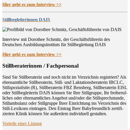
Hier geht es zum Interview >>
Stillbegleiterinnen DAIS
Interview mit Dorothee Schmitz, der Geschäftsführerin des
Deutschen Ausbildungsinstituts für Stillbegleitung DAIS
Hier geht es zum Interview >>
Still­be­ra­te­rin­nen / Fachpersonal
Sind Sie Still­be­ra­te­rin und noch nicht im Ver­zeich­nis regis­triert? Als
ehren­amt­li­che Still­be­ra­te­rin, Still- und Lak­ta­ti­ons­be­ra­te­rin IBCLC,
Still
spe­zia­lis­tin
(R), Still­be­ra­te­rin FBZ Bens­berg, Still­be­ra­te­rin EISL
oder Still­be­glei­te­rin DAIS kön­nen Sie Ihre Still­grup­pe, Ihr frei­be­ruf­
li­ches oder ehren­amt­li­ches Ange­bot und/oder die Still­sprech­stun­de,
Still­am­bu­lanz oder Still­grup­pe Ihrer Ein­rich­tung ins Ver­zeich­nis des
Still-Lexi­kons ein­tra­gen. Den Ein­trag Ihrer Baby­freund­lich zer­ti­fi­
zier­ten Kli­nik kön­nen Sie außer­dem indi­vi­du­ell gestalten.
Vor­tei­le einer Listung