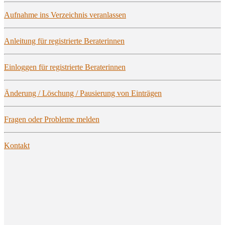
Auf­nah­me ins Ver­zeich­nis veranlassen
Anlei­tung für regis­trier­te Beraterinnen
Ein­log­gen für regis­trier­te Beraterinnen
Ände­rung / Löschung / Pau­sie­rung von Einträgen
Fra­gen oder Pro­ble­me melden
Kon­takt