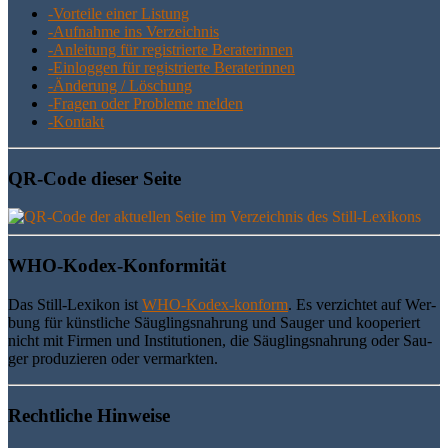
-Vor­tei­le einer Listung
-Auf­nah­me ins Verzeichnis
-Anlei­tung für regis­trier­te Beraterinnen
-Ein­log­gen für regis­trier­te Beraterinnen
-Ände­rung / Löschung
-Fra­gen oder Pro­ble­me melden
-Kon­takt
QR-Code die­ser Seite
WHO-Kodex-Kon­for­mi­tät
Das Still-Lexi­kon ist
WHO-Kodex-kon­form
. Es ver­zich­tet auf Wer­
bung für künst­li­che Säug­lings­nah­rung und Sau­ger und koope­riert
nicht mit Fir­men und Insti­tu­tio­nen, die Säug­lings­nah­rung oder Sau­
ger pro­du­zie­ren oder vermarkten.
Recht­li­che Hinweise