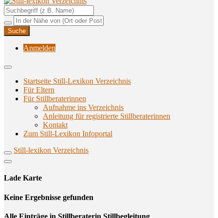
Unterstützungsangebote rund ums Stillen
Still-lexikon Verzeichnis
Anmelden
Startseite Still-Lexikon Verzeichnis
Für Eltern
Für Stillberaterinnen
Aufnahme ins Verzeichnis
Anlei­tung für regis­trier­te Stillberaterinnen
Kon­takt
Zum Still-Lexikon Infoportal
Still-lexikon Verzeichnis
Lade Karte
Кeine Ergebnisse gefunden
Alle Einträge in Stillberaterin Stillbegleitung