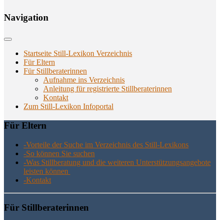
Navi­ga­ti­on
Startseite Still-Lexikon Verzeichnis
Für Eltern
Für Stillberaterinnen
Aufnahme ins Verzeichnis
Anlei­tung für regis­trier­te Stillberaterinnen
Kon­takt
Zum Still-Lexikon Infoportal
Für Eltern
-Vor­tei­le der Suche im Ver­zeich­nis des Still-Lexikons
-So kön­nen Sie suchen
-Was Still­be­ra­tung und die wei­te­ren Unter­stüt­zungs­an­ge­bo­te
leis­ten können
-Kon­takt
Für Still­be­ra­te­rin­nen