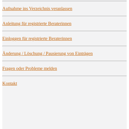
Auf­nah­me ins Ver­zeich­nis veranlassen
Anlei­tung für regis­trier­te Beraterinnen
Ein­log­gen für regis­trier­te Beraterinnen
Ände­rung / Löschung / Pau­sie­rung von Einträgen
Fra­gen oder Pro­ble­me melden
Kon­takt