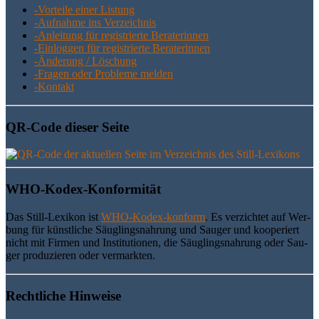
-Vor­tei­le einer Listung
-Auf­nah­me ins Verzeichnis
-Anlei­tung für regis­trier­te Beraterinnen
-Ein­log­gen für regis­trier­te Beraterinnen
-Ände­rung / Löschung
-Fra­gen oder Pro­ble­me melden
-Kon­takt
QR-Code die­ser Seite
WHO-Kodex-Kon­for­mi­tät
Das Still-Lexi­kon ist
WHO-Kodex-kon­form
. Es ver­zich­tet auf Wer­
bung für künst­li­che Säug­lings­nah­rung und Sau­ger und koope­riert
nicht mit Fir­men und Insti­tu­tio­nen, die Säug­lings­nah­rung oder Sau­
ger pro­du­zie­ren oder vermarkten.
Recht­li­che Hinweise