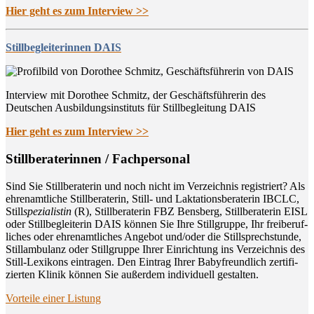
Hier geht es zum Interview >>
Stillbegleiterinnen DAIS
Interview mit Dorothee Schmitz, der Geschäftsführerin des
Deutschen Ausbildungsinstituts für Stillbegleitung DAIS
Hier geht es zum Interview >>
Still­be­ra­te­rin­nen / Fachpersonal
Sind Sie Still­be­ra­te­rin und noch nicht im Ver­zeich­nis regis­triert? Als
ehren­amt­li­che Still­be­ra­te­rin, Still- und Lak­ta­ti­ons­be­ra­te­rin IBCLC,
Still
spe­zia­lis­tin
(R), Still­be­ra­te­rin FBZ Bens­berg, Still­be­ra­te­rin EISL
oder Still­be­glei­te­rin DAIS kön­nen Sie Ihre Still­grup­pe, Ihr frei­be­ruf­
li­ches oder ehren­amt­li­ches Ange­bot und/oder die Still­sprech­stun­de,
Still­am­bu­lanz oder Still­grup­pe Ihrer Ein­rich­tung ins Ver­zeich­nis des
Still-Lexi­kons ein­tra­gen. Den Ein­trag Ihrer Baby­freund­lich zer­ti­fi­
zier­ten Kli­nik kön­nen Sie außer­dem indi­vi­du­ell gestalten.
Vor­tei­le einer Listung