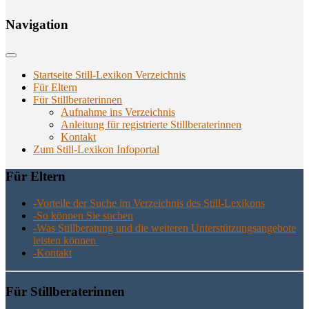
Navi­ga­ti­on
Startseite Still-Lexikon Verzeichnis
Für Eltern
Für Stillberaterinnen
Aufnahme ins Verzeichnis
Anlei­tung für regis­trier­te Stillberaterinnen
Kon­takt
Zum Still-Lexikon Infoportal
Für Eltern
-Vor­tei­le der Suche im Ver­zeich­nis des Still-Lexikons
-So kön­nen Sie suchen
-Was Still­be­ra­tung und die wei­te­ren Unter­stüt­zungs­an­ge­bo­te
leis­ten können
-Kon­takt
Für Still­be­ra­te­rin­nen