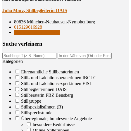
Julia Marz, Still­be­glei­te­rin DAIS
80636 München-Neuhausen-Nymphenburg
015129616928
Stillbegleiterinnen DAIS
Suche ver­fei­nern
Kategorien
Ehrenamtliche Stillberaterinnen
Still- und Laktationsberaterinnen IBCLC
Still- und Laktationsexpert:innen EISL
Stillbegleiterinnen DAIS
Stillberaterin FBZ Bensberg
Stillgruppe
StillspezialistInnen (R)
Stillsprechstunde
Überregionale, bundesweite Angebote
besondere Bedürfnisse
Online-Stillgruppen