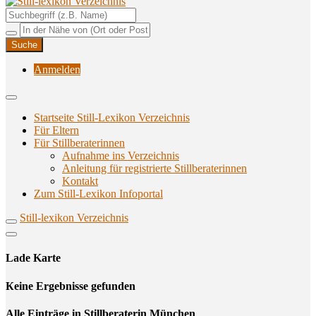
Unterstützungsangebote rund ums Stillen
Still-lexikon Verzeichnis
Anmelden
Startseite Still-Lexikon Verzeichnis
Für Eltern
Für Stillberaterinnen
Aufnahme ins Verzeichnis
Anlei­tung für regis­trier­te Stillberaterinnen
Kon­takt
Zum Still-Lexikon Infoportal
Still-lexikon Verzeichnis
Lade Karte
Кeine Ergebnisse gefunden
Alle Einträge in Stillberaterin München