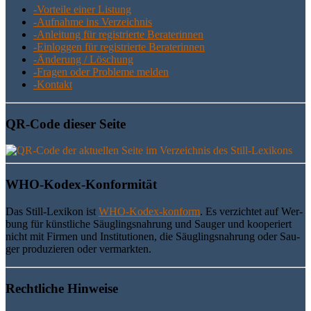
-Vor­tei­le einer Listung
-Auf­nah­me ins Verzeichnis
-Anlei­tung für regis­trier­te Beraterinnen
-Ein­log­gen für regis­trier­te Beraterinnen
-Ände­rung / Löschung
-Fra­gen oder Pro­ble­me melden
-Kon­takt
QR-Code die­ser Seite
WHO-Kodex-Kon­for­mi­tät
Das Still-Lexi­kon ist
WHO-Kodex-kon­form
. Es ver­zich­tet auf Wer­
bung für künst­li­che Säug­lings­nah­rung und Sau­ger und koope­riert
nicht mit Fir­men und Insti­tu­tio­nen, die Säug­lings­nah­rung oder Sau­
ger pro­du­zie­ren oder vermarkten.
Recht­li­che Hinweise