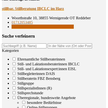
still­bar. Still­be­ra­tung IBCLC im Harz
Woorthstraße 10, 38855 Wernigerode OT Reddeber
01712053485
Still- und Laktationsberaterinnen IBCLC
Suche ver­fei­nern
Kategorien
Ehrenamtliche Stillberaterinnen
Still- und Laktationsberaterinnen IBCLC
Still- und Laktationsexpert:innen EISL
Stillbegleiterinnen DAIS
Stillberaterin FBZ Bensberg
Stillgruppe
StillspezialistInnen (R)
Stillsprechstunde
Überregionale, bundesweite Angebote
besondere Bedürfnisse
Online-Stillgruppen