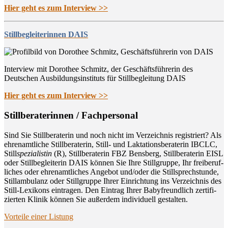
Hier geht es zum Interview >>
Stillbegleiterinnen DAIS
Interview mit Dorothee Schmitz, der Geschäftsführerin des
Deutschen Ausbildungsinstituts für Stillbegleitung DAIS
Hier geht es zum Interview >>
Still­be­ra­te­rin­nen / Fachpersonal
Sind Sie Still­be­ra­te­rin und noch nicht im Ver­zeich­nis regis­triert? Als
ehren­amt­li­che Still­be­ra­te­rin, Still- und Lak­ta­ti­ons­be­ra­te­rin IBCLC,
Still
spe­zia­lis­tin
(R), Still­be­ra­te­rin FBZ Bens­berg, Still­be­ra­te­rin EISL
oder Still­be­glei­te­rin DAIS kön­nen Sie Ihre Still­grup­pe, Ihr frei­be­ruf­
li­ches oder ehren­amt­li­ches Ange­bot und/oder die Still­sprech­stun­de,
Still­am­bu­lanz oder Still­grup­pe Ihrer Ein­rich­tung ins Ver­zeich­nis des
Still-Lexi­kons ein­tra­gen. Den Ein­trag Ihrer Baby­freund­lich zer­ti­fi­
zier­ten Kli­nik kön­nen Sie außer­dem indi­vi­du­ell gestalten.
Vor­tei­le einer Listung