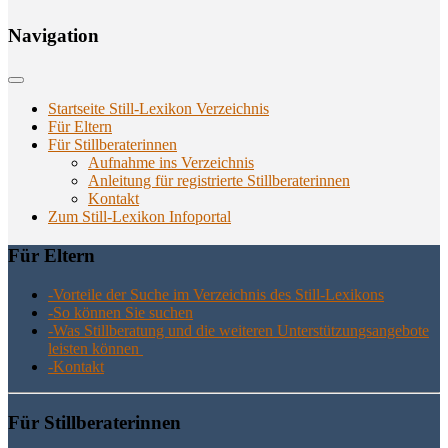
Navi­ga­ti­on
Startseite Still-Lexikon Verzeichnis
Für Eltern
Für Stillberaterinnen
Aufnahme ins Verzeichnis
Anlei­tung für regis­trier­te Stillberaterinnen
Kon­takt
Zum Still-Lexikon Infoportal
Für Eltern
-Vor­tei­le der Suche im Ver­zeich­nis des Still-Lexikons
-So kön­nen Sie suchen
-Was Still­be­ra­tung und die wei­te­ren Unter­stüt­zungs­an­ge­bo­te
leis­ten können
-Kon­takt
Für Still­be­ra­te­rin­nen