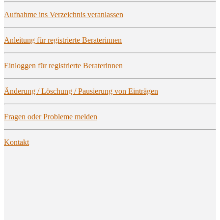
Auf­nah­me ins Ver­zeich­nis veranlassen
Anlei­tung für regis­trier­te Beraterinnen
Ein­log­gen für regis­trier­te Beraterinnen
Ände­rung / Löschung / Pau­sie­rung von Einträgen
Fra­gen oder Pro­ble­me melden
Kon­takt