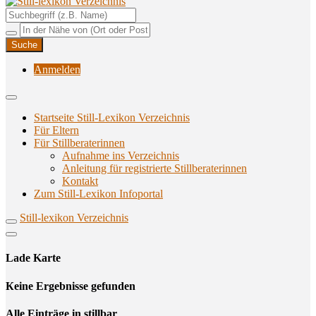
Unterstützungsangebote rund ums Stillen
Still-lexikon Verzeichnis
Anmelden
Startseite Still-Lexikon Verzeichnis
Für Eltern
Für Stillberaterinnen
Aufnahme ins Verzeichnis
Anlei­tung für regis­trier­te Stillberaterinnen
Kon­takt
Zum Still-Lexikon Infoportal
Still-lexikon Verzeichnis
Lade Karte
Кeine Ergebnisse gefunden
Alle Einträge in stillbar