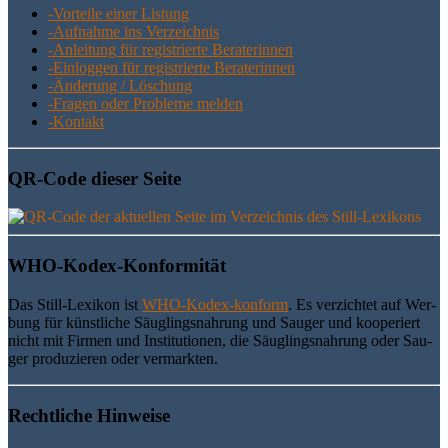
-Vor­tei­le einer Listung
-Auf­nah­me ins Verzeichnis
-Anlei­tung für regis­trier­te Beraterinnen
-Ein­log­gen für regis­trier­te Beraterinnen
-Ände­rung / Löschung
-Fra­gen oder Pro­ble­me melden
-Kon­takt
QR-Code die­ser Seite
WHO-Kodex-Kon­for­mi­tät
Das Still-Lexi­kon ist
WHO-Kodex-kon­form
. Es ver­zich­tet auf Wer­
bung für künst­li­che Säug­lings­nah­rung und Sau­ger und koope­riert
nicht mit Fir­men und Insti­tu­tio­nen, die Säug­lings­nah­rung oder Sau­
ger pro­du­zie­ren oder vermarkten.
Recht­li­che Hinweise