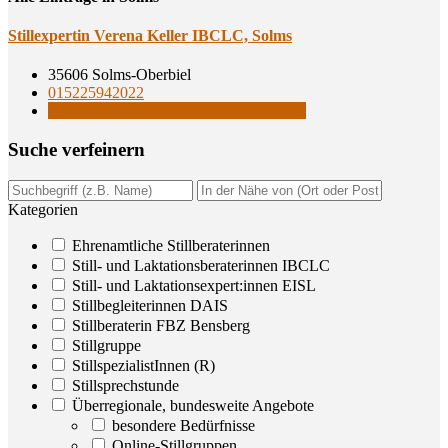
Still­ex­per­tin Vere­na Kel­ler IBCLC, Solms
35606 Solms-Oberbiel
015225942022
Still- und Laktationsberaterinnen IBCLC
Suche ver­fei­nern
Kategorien
Ehrenamtliche Stillberaterinnen
Still- und Laktationsberaterinnen IBCLC
Still- und Laktationsexpert:innen EISL
Stillbegleiterinnen DAIS
Stillberaterin FBZ Bensberg
Stillgruppe
StillspezialistInnen (R)
Stillsprechstunde
Überregionale, bundesweite Angebote
besondere Bedürfnisse
Online-Stillgruppen