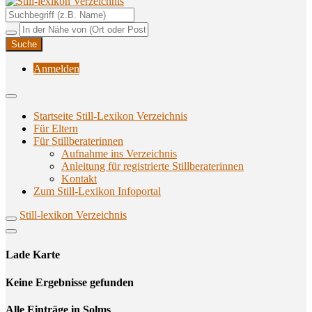
Unterstützungsangebote rund ums Stillen
Still-lexikon Verzeichnis
Anmelden
Startseite Still-Lexikon Verzeichnis
Für Eltern
Für Stillberaterinnen
Aufnahme ins Verzeichnis
Anlei­tung für regis­trier­te Stillberaterinnen
Kon­takt
Zum Still-Lexikon Infoportal
Still-lexikon Verzeichnis
Lade Karte
Кeine Ergebnisse gefunden
Alle Einträge in Solms