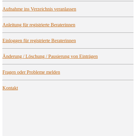
Auf­nah­me ins Ver­zeich­nis veranlassen
Anlei­tung für regis­trier­te Beraterinnen
Ein­log­gen für regis­trier­te Beraterinnen
Ände­rung / Löschung / Pau­sie­rung von Einträgen
Fra­gen oder Pro­ble­me melden
Kon­takt