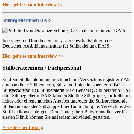
Hier geht es zum Interview >>
Stillbegleiterinnen DAIS
Interview mit Dorothee Schmitz, der Geschäftsführerin des
Deutschen Ausbildungsinstituts für Stillbegleitung DAIS
Hier geht es zum Interview >>
Still­be­ra­te­rin­nen / Fachpersonal
Sind Sie Still­be­ra­te­rin und noch nicht im Ver­zeich­nis regis­triert? Als
ehren­amt­li­che Still­be­ra­te­rin, Still- und Lak­ta­ti­ons­be­ra­te­rin IBCLC,
Still
spe­zia­lis­tin
(R), Still­be­ra­te­rin FBZ Bens­berg, Still­be­ra­te­rin EISL
oder Still­be­glei­te­rin DAIS kön­nen Sie Ihre Still­grup­pe, Ihr frei­be­ruf­
li­ches oder ehren­amt­li­ches Ange­bot und/oder die Still­sprech­stun­de,
Still­am­bu­lanz oder Still­grup­pe Ihrer Ein­rich­tung ins Ver­zeich­nis des
Still-Lexi­kons ein­tra­gen. Den Ein­trag Ihrer Baby­freund­lich zer­ti­fi­
zier­ten Kli­nik kön­nen Sie außer­dem indi­vi­du­ell gestalten.
Vor­tei­le einer Listung