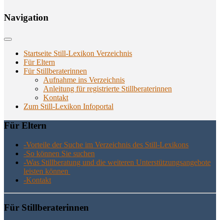
Navi­ga­ti­on
Startseite Still-Lexikon Verzeichnis
Für Eltern
Für Stillberaterinnen
Aufnahme ins Verzeichnis
Anlei­tung für regis­trier­te Stillberaterinnen
Kon­takt
Zum Still-Lexikon Infoportal
Für Eltern
-Vor­tei­le der Suche im Ver­zeich­nis des Still-Lexikons
-So kön­nen Sie suchen
-Was Still­be­ra­tung und die wei­te­ren Unter­stüt­zungs­an­ge­bo­te
leis­ten können
-Kon­takt
Für Still­be­ra­te­rin­nen