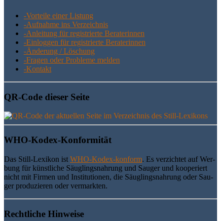
-Vor­tei­le einer Listung
-Auf­nah­me ins Verzeichnis
-Anlei­tung für regis­trier­te Beraterinnen
-Ein­log­gen für regis­trier­te Beraterinnen
-Ände­rung / Löschung
-Fra­gen oder Pro­ble­me melden
-Kon­takt
QR-Code die­ser Seite
WHO-Kodex-Kon­for­mi­tät
Das Still-Lexi­kon ist
WHO-Kodex-kon­form
. Es ver­zich­tet auf Wer­
bung für künst­li­che Säug­lings­nah­rung und Sau­ger und koope­riert
nicht mit Fir­men und Insti­tu­tio­nen, die Säug­lings­nah­rung oder Sau­
ger pro­du­zie­ren oder vermarkten.
Recht­li­che Hinweise