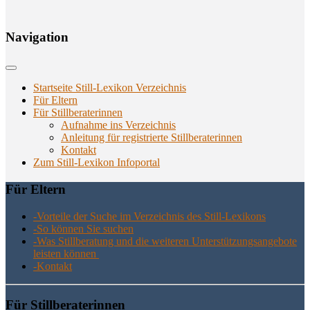
Navi­ga­ti­on
Startseite Still-Lexikon Verzeichnis
Für Eltern
Für Stillberaterinnen
Aufnahme ins Verzeichnis
Anlei­tung für regis­trier­te Stillberaterinnen
Kon­takt
Zum Still-Lexikon Infoportal
Für Eltern
-Vor­tei­le der Suche im Ver­zeich­nis des Still-Lexikons
-So kön­nen Sie suchen
-Was Still­be­ra­tung und die wei­te­ren Unter­stüt­zungs­an­ge­bo­te
leis­ten können
-Kon­takt
Für Still­be­ra­te­rin­nen