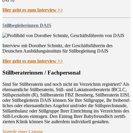
Hier geht es zum Interview >>
Stillbegleiterinnen DAIS
Interview mit Dorothee Schmitz, der Geschäftsführerin des
Deutschen Ausbildungsinstituts für Stillbegleitung DAIS
Hier geht es zum Interview >>
Still­be­ra­te­rin­nen / Fachpersonal
Sind Sie Still­be­ra­te­rin und noch nicht im Ver­zeich­nis regis­triert? Als
ehren­amt­li­che Still­be­ra­te­rin, Still- und Lak­ta­ti­ons­be­ra­te­rin IBCLC,
Still
spe­zia­lis­tin
(R), Still­be­ra­te­rin FBZ Bens­berg, Still­be­ra­te­rin EISL
oder Still­be­glei­te­rin DAIS kön­nen Sie Ihre Still­grup­pe, Ihr frei­be­ruf­
li­ches oder ehren­amt­li­ches Ange­bot und/oder die Still­sprech­stun­de,
Still­am­bu­lanz oder Still­grup­pe Ihrer Ein­rich­tung ins Ver­zeich­nis des
Still-Lexi­kons ein­tra­gen. Den Ein­trag Ihrer Baby­freund­lich zer­ti­fi­
zier­ten Kli­nik kön­nen Sie außer­dem indi­vi­du­ell gestalten.
Vor­tei­le einer Listung