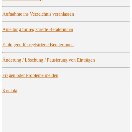
Auf­nah­me ins Ver­zeich­nis veranlassen
Anlei­tung für regis­trier­te Beraterinnen
Ein­log­gen für regis­trier­te Beraterinnen
Ände­rung / Löschung / Pau­sie­rung von Einträgen
Fra­gen oder Pro­ble­me melden
Kon­takt