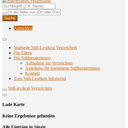
Unterstützungsangebote rund ums Stillen
Still-lexikon Verzeichnis
Anmelden
Startseite Still-Lexikon Verzeichnis
Für Eltern
Für Stillberaterinnen
Aufnahme ins Verzeichnis
Anlei­tung für regis­trier­te Stillberaterinnen
Kon­takt
Zum Still-Lexikon Infoportal
Still-lexikon Verzeichnis
Lade Karte
Кeine Ergebnisse gefunden
Alle Einträge in Sinzig