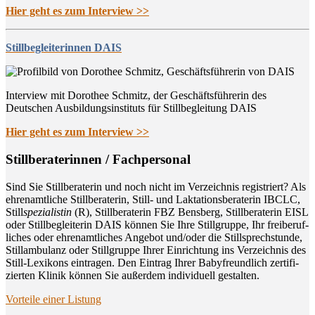
Hier geht es zum Interview >>
Stillbegleiterinnen DAIS
Interview mit Dorothee Schmitz, der Geschäftsführerin des
Deutschen Ausbildungsinstituts für Stillbegleitung DAIS
Hier geht es zum Interview >>
Still­be­ra­te­rin­nen / Fachpersonal
Sind Sie Still­be­ra­te­rin und noch nicht im Ver­zeich­nis regis­triert? Als
ehren­amt­li­che Still­be­ra­te­rin, Still- und Lak­ta­ti­ons­be­ra­te­rin IBCLC,
Still
spe­zia­lis­tin
(R), Still­be­ra­te­rin FBZ Bens­berg, Still­be­ra­te­rin EISL
oder Still­be­glei­te­rin DAIS kön­nen Sie Ihre Still­grup­pe, Ihr frei­be­ruf­
li­ches oder ehren­amt­li­ches Ange­bot und/oder die Still­sprech­stun­de,
Still­am­bu­lanz oder Still­grup­pe Ihrer Ein­rich­tung ins Ver­zeich­nis des
Still-Lexi­kons ein­tra­gen. Den Ein­trag Ihrer Baby­freund­lich zer­ti­fi­
zier­ten Kli­nik kön­nen Sie außer­dem indi­vi­du­ell gestalten.
Vor­tei­le einer Listung