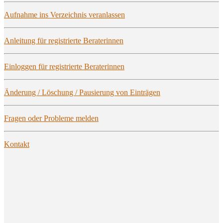
Auf­nah­me ins Ver­zeich­nis veranlassen
Anlei­tung für regis­trier­te Beraterinnen
Ein­log­gen für regis­trier­te Beraterinnen
Ände­rung / Löschung / Pau­sie­rung von Einträgen
Fra­gen oder Pro­ble­me melden
Kon­takt