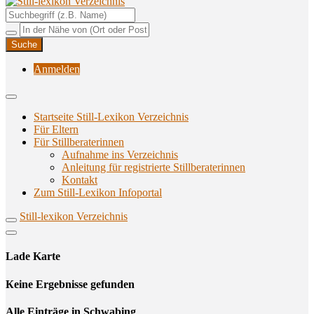
Unterstützungsangebote rund ums Stillen
Still-lexikon Verzeichnis
Anmelden
Startseite Still-Lexikon Verzeichnis
Für Eltern
Für Stillberaterinnen
Aufnahme ins Verzeichnis
Anlei­tung für regis­trier­te Stillberaterinnen
Kon­takt
Zum Still-Lexikon Infoportal
Still-lexikon Verzeichnis
Lade Karte
Кeine Ergebnisse gefunden
Alle Einträge in Schwabing