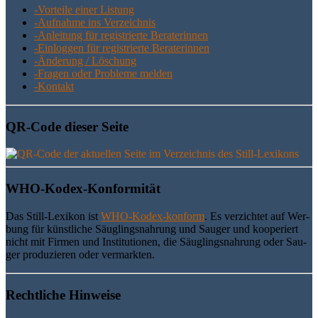
-Vor­tei­le einer Listung
-Auf­nah­me ins Verzeichnis
-Anlei­tung für regis­trier­te Beraterinnen
-Ein­log­gen für regis­trier­te Beraterinnen
-Ände­rung / Löschung
-Fra­gen oder Pro­ble­me melden
-Kon­takt
QR-Code die­ser Seite
WHO-Kodex-Kon­for­mi­tät
Das Still-Lexi­kon ist
WHO-Kodex-kon­form
. Es ver­zich­tet auf Wer­
bung für künst­li­che Säug­lings­nah­rung und Sau­ger und koope­riert
nicht mit Fir­men und Insti­tu­tio­nen, die Säug­lings­nah­rung oder Sau­
ger pro­du­zie­ren oder vermarkten.
Recht­li­che Hinweise