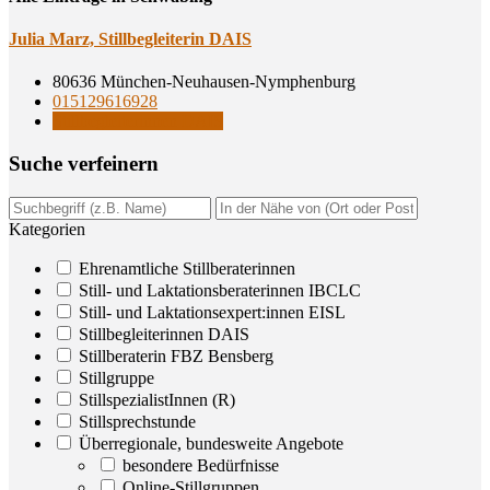
Julia Marz, Still­be­glei­te­rin DAIS
80636 München-Neuhausen-Nymphenburg
015129616928
Stillbegleiterinnen DAIS
Suche ver­fei­nern
Kategorien
Ehrenamtliche Stillberaterinnen
Still- und Laktationsberaterinnen IBCLC
Still- und Laktationsexpert:innen EISL
Stillbegleiterinnen DAIS
Stillberaterin FBZ Bensberg
Stillgruppe
StillspezialistInnen (R)
Stillsprechstunde
Überregionale, bundesweite Angebote
besondere Bedürfnisse
Online-Stillgruppen