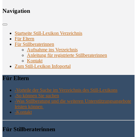
Navi­ga­ti­on
Startseite Still-Lexikon Verzeichnis
Für Eltern
Für Stillberaterinnen
Aufnahme ins Verzeichnis
Anlei­tung für regis­trier­te Stillberaterinnen
Kon­takt
Zum Still-Lexikon Infoportal
Für Eltern
-Vor­tei­le der Suche im Ver­zeich­nis des Still-Lexikons
-So kön­nen Sie suchen
-Was Still­be­ra­tung und die wei­te­ren Unter­stüt­zungs­an­ge­bo­te
leis­ten können
-Kon­takt
Für Still­be­ra­te­rin­nen