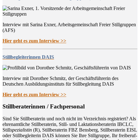
Interview mit Sarina Exner, Arbeitsgemeinschaft Freier Stillgruppen
(AFS)
Hier geht es zum Interview >>
Stillbegleiterinnen DAIS
Interview mit Dorothee Schmitz, der Geschäftsführerin des
Deutschen Ausbildungsinstituts für Stillbegleitung DAIS
Hier geht es zum Interview >>
Still­be­ra­te­rin­nen / Fachpersonal
Sind Sie Still­be­ra­te­rin und noch nicht im Ver­zeich­nis regis­triert? Als
ehren­amt­li­che Still­be­ra­te­rin, Still- und Lak­ta­ti­ons­be­ra­te­rin IBCLC,
Still
spe­zia­lis­tin
(R), Still­be­ra­te­rin FBZ Bens­berg, Still­be­ra­te­rin EISL
oder Still­be­glei­te­rin DAIS kön­nen Sie Ihre Still­grup­pe, Ihr frei­be­ruf­