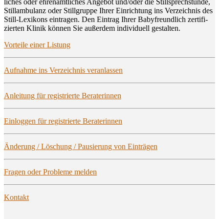
li­ches oder ehren­amt­li­ches Ange­bot und/oder die Still­sprech­stun­de,
Still­am­bu­lanz oder Still­grup­pe Ihrer Ein­rich­tung ins Ver­zeich­nis des
Still-Lexi­kons ein­tra­gen. Den Ein­trag Ihrer Baby­freund­lich zer­ti­fi­
zier­ten Kli­nik kön­nen Sie außer­dem indi­vi­du­ell gestalten.
Vor­tei­le einer Listung
Auf­nah­me ins Ver­zeich­nis veranlassen
Anlei­tung für regis­trier­te Beraterinnen
Ein­log­gen für regis­trier­te Beraterinnen
Ände­rung / Löschung / Pau­sie­rung von Einträgen
Fra­gen oder Pro­ble­me melden
Kon­takt