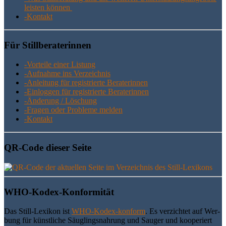
leis­ten können
-Kon­takt
Für Still­be­ra­te­rin­nen
-Vor­tei­le einer Listung
-Auf­nah­me ins Verzeichnis
-Anlei­tung für regis­trier­te Beraterinnen
-Ein­log­gen für regis­trier­te Beraterinnen
-Ände­rung / Löschung
-Fra­gen oder Pro­ble­me melden
-Kon­takt
QR-Code die­ser Seite
WHO-Kodex-Kon­for­mi­tät
Das Still-Lexi­kon ist
WHO-Kodex-kon­form
. Es ver­zich­tet auf Wer­
bung für künst­li­che Säug­lings­nah­rung und Sau­ger und koope­riert