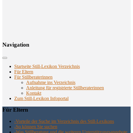
Navi­ga­ti­on
Startseite Still-Lexikon Verzeichnis
Für Eltern
Für Stillberaterinnen
Aufnahme ins Verzeichnis
Anlei­tung für regis­trier­te Stillberaterinnen
Kon­takt
Zum Still-Lexikon Infoportal
Für Eltern
-Vor­tei­le der Suche im Ver­zeich­nis des Still-Lexikons
-So kön­nen Sie suchen
-Was Still­be­ra­tung und die wei­te­ren Unter­stüt­zungs­an­ge­bo­te