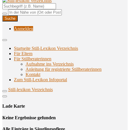
Unterstützungsangebote rund ums Stillen
Still-lexikon Verzeichnis
Anmelden
Startseite Still-Lexikon Verzeichnis
Für Eltern
Für Stillberaterinnen
Aufnahme ins Verzeichnis
Anlei­tung für regis­trier­te Stillberaterinnen
Kon­takt
Zum Still-Lexikon Infoportal
Still-lexikon Verzeichnis
Lade Karte
Кeine Ergebnisse gefunden
Alle Einträge in Säuglingspflege