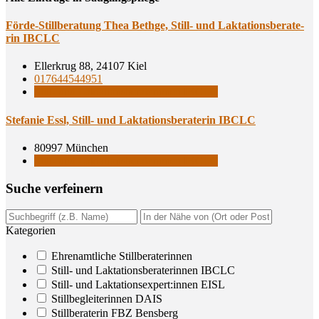
För­de-Still­be­ra­tung Thea Beth­ge, Still- und Lak­ta­ti­ons­be­ra­te­
rin IBCLC
Ellerkrug 88, 24107 Kiel
017644544951
Still- und Laktationsberaterinnen IBCLC
Ste­fa­nie Essl, Still- und Lak­ta­ti­ons­be­ra­te­rin IBCLC
80997 München
Still- und Laktationsberaterinnen IBCLC
Suche ver­fei­nern
Kategorien
Ehrenamtliche Stillberaterinnen
Still- und Laktationsberaterinnen IBCLC
Still- und Laktationsexpert:innen EISL
Stillbegleiterinnen DAIS
Stillberaterin FBZ Bensberg