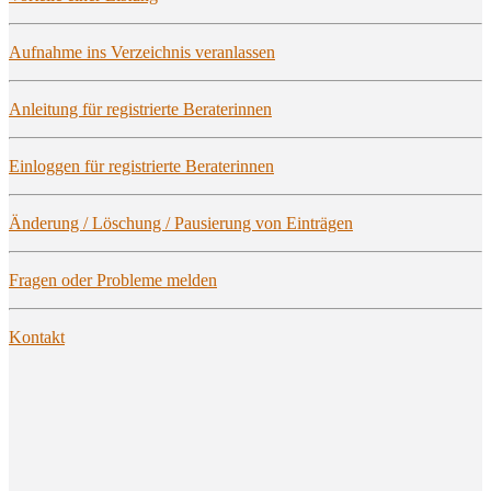
Auf­nah­me ins Ver­zeich­nis veranlassen
Anlei­tung für regis­trier­te Beraterinnen
Ein­log­gen für regis­trier­te Beraterinnen
Ände­rung / Löschung / Pau­sie­rung von Einträgen
Fra­gen oder Pro­ble­me melden
Kon­takt