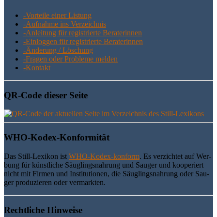
-Vor­tei­le einer Listung
-Auf­nah­me ins Verzeichnis
-Anlei­tung für regis­trier­te Beraterinnen
-Ein­log­gen für regis­trier­te Beraterinnen
-Ände­rung / Löschung
-Fra­gen oder Pro­ble­me melden
-Kon­takt
QR-Code die­ser Seite
WHO-Kodex-Kon­for­mi­tät
Das Still-Lexi­kon ist
WHO-Kodex-kon­form
. Es ver­zich­tet auf Wer­
bung für künst­li­che Säug­lings­nah­rung und Sau­ger und koope­riert
nicht mit Fir­men und Insti­tu­tio­nen, die Säug­lings­nah­rung oder Sau­
ger pro­du­zie­ren oder vermarkten.
Recht­li­che Hinweise