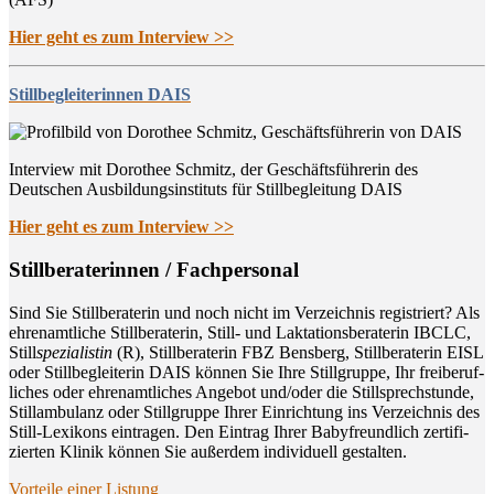
Hier geht es zum Interview >>
Stillbegleiterinnen DAIS
Interview mit Dorothee Schmitz, der Geschäftsführerin des
Deutschen Ausbildungsinstituts für Stillbegleitung DAIS
Hier geht es zum Interview >>
Still­be­ra­te­rin­nen / Fachpersonal
Sind Sie Still­be­ra­te­rin und noch nicht im Ver­zeich­nis regis­triert? Als
ehren­amt­li­che Still­be­ra­te­rin, Still- und Lak­ta­ti­ons­be­ra­te­rin IBCLC,
Still
spe­zia­lis­tin
(R), Still­be­ra­te­rin FBZ Bens­berg, Still­be­ra­te­rin EISL
oder Still­be­glei­te­rin DAIS kön­nen Sie Ihre Still­grup­pe, Ihr frei­be­ruf­
li­ches oder ehren­amt­li­ches Ange­bot und/oder die Still­sprech­stun­de,
Still­am­bu­lanz oder Still­grup­pe Ihrer Ein­rich­tung ins Ver­zeich­nis des
Still-Lexi­kons ein­tra­gen. Den Ein­trag Ihrer Baby­freund­lich zer­ti­fi­
zier­ten Kli­nik kön­nen Sie außer­dem indi­vi­du­ell gestalten.
Vor­tei­le einer Listung