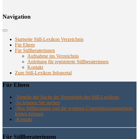
Navi­ga­ti­on
Startseite Still-Lexikon Verzeichnis
Für Eltern
Für Stillberaterinnen
Aufnahme ins Verzeichnis
Anlei­tung für regis­trier­te Stillberaterinnen
Kon­takt
Zum Still-Lexikon Infoportal
Für Eltern
-Vor­tei­le der Suche im Ver­zeich­nis des Still-Lexikons
-So kön­nen Sie suchen
-Was Still­be­ra­tung und die wei­te­ren Unter­stüt­zungs­an­ge­bo­te
leis­ten können
-Kon­takt
Für Still­be­ra­te­rin­nen