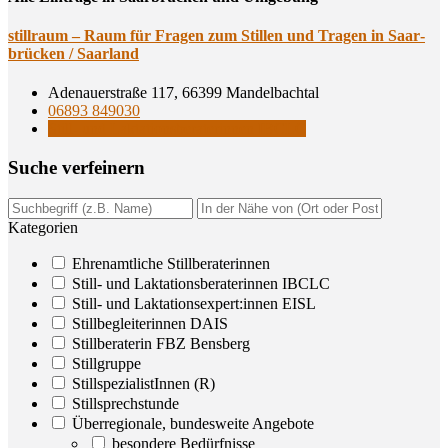
still­raum – Raum für Fra­gen zum Stil­len und Tra­gen in Saar­
brü­cken / Saarland
Adenauerstraße 117, 66399 Mandelbachtal
06893 849030
Still- und Laktationsberaterinnen IBCLC
Suche ver­fei­nern
Kategorien
Ehrenamtliche Stillberaterinnen
Still- und Laktationsberaterinnen IBCLC
Still- und Laktationsexpert:innen EISL
Stillbegleiterinnen DAIS
Stillberaterin FBZ Bensberg
Stillgruppe
StillspezialistInnen (R)
Stillsprechstunde
Überregionale, bundesweite Angebote
besondere Bedürfnisse