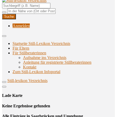
Unterstützungsangebote rund ums Stillen
Still-lexikon Verzeichnis
Anmelden
Startseite Still-Lexikon Verzeichnis
Für Eltern
Für Stillberaterinnen
Aufnahme ins Verzeichnis
Anlei­tung für regis­trier­te Stillberaterinnen
Kon­takt
Zum Still-Lexikon Infoportal
Still-lexikon Verzeichnis
Lade Karte
Кeine Ergebnisse gefunden
Alle Einträge in Saarbrücken und Umgebung