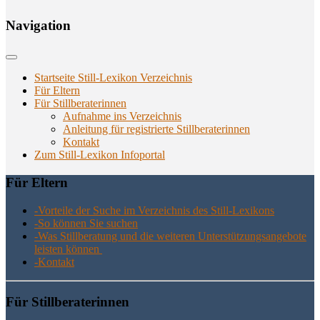
Navi­ga­ti­on
Startseite Still-Lexikon Verzeichnis
Für Eltern
Für Stillberaterinnen
Aufnahme ins Verzeichnis
Anlei­tung für regis­trier­te Stillberaterinnen
Kon­takt
Zum Still-Lexikon Infoportal
Für Eltern
-Vor­tei­le der Suche im Ver­zeich­nis des Still-Lexikons
-So kön­nen Sie suchen
-Was Still­be­ra­tung und die wei­te­ren Unter­stüt­zungs­an­ge­bo­te
leis­ten können
-Kon­takt
Für Still­be­ra­te­rin­nen