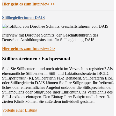
Hier geht es zum Interview >>
Stillbegleiterinnen DAIS
Interview mit Dorothee Schmitz, der Geschäftsführerin des
Deutschen Ausbildungsinstituts für Stillbegleitung DAIS
Hier geht es zum Interview >>
Still­be­ra­te­rin­nen / Fachpersonal
Sind Sie Still­be­ra­te­rin und noch nicht im Ver­zeich­nis regis­triert? Als
ehren­amt­li­che Still­be­ra­te­rin, Still- und Lak­ta­ti­ons­be­ra­te­rin IBCLC,
Still
spe­zia­lis­tin
(R), Still­be­ra­te­rin FBZ Bens­berg, Still­be­ra­te­rin EISL
oder Still­be­glei­te­rin DAIS kön­nen Sie Ihre Still­grup­pe, Ihr frei­be­ruf­
li­ches oder ehren­amt­li­ches Ange­bot und/oder die Still­sprech­stun­de,
Still­am­bu­lanz oder Still­grup­pe Ihrer Ein­rich­tung ins Ver­zeich­nis des
Still-Lexi­kons ein­tra­gen. Den Ein­trag Ihrer Baby­freund­lich zer­ti­fi­
zier­ten Kli­nik kön­nen Sie außer­dem indi­vi­du­ell gestalten.
Vor­tei­le einer Listung