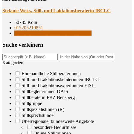
Ste­fa­nie Weiss, Still- und Lak­ta­ti­ons­be­ra­te­rin IBCLC
50735 Köln
015205219851
Still- und Laktationsberaterinnen IBCLC
Suche ver­fei­nern
Kategorien
Ehrenamtliche Stillberaterinnen
Still- und Laktationsberaterinnen IBCLC
Still- und Laktationsexpert:innen EISL
Stillbegleiterinnen DAIS
Stillberaterin FBZ Bensberg
Stillgruppe
StillspezialistInnen (R)
Stillsprechstunde
Überregionale, bundesweite Angebote
besondere Bedürfnisse
Online-Stillgruppen