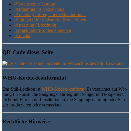
-Vor­tei­le einer Listung
-Auf­nah­me ins Verzeichnis
-Anlei­tung für regis­trier­te Beraterinnen
-Ein­log­gen für regis­trier­te Beraterinnen
-Ände­rung / Löschung
-Fra­gen oder Pro­ble­me melden
-Kon­takt
QR-Code die­ser Seite
WHO-Kodex-Kon­for­mi­tät
Das Still-Lexi­kon ist
WHO-Kodex-kon­form
. Es ver­zich­tet auf Wer­
bung für künst­li­che Säug­lings­nah­rung und Sau­ger und koope­riert
nicht mit Fir­men und Insti­tu­tio­nen, die Säug­lings­nah­rung oder Sau­
ger pro­du­zie­ren oder vermarkten.
Recht­li­che Hinweise