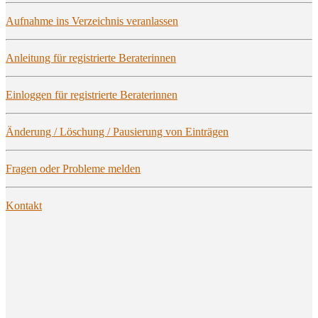
Auf­nah­me ins Ver­zeich­nis veranlassen
Anlei­tung für regis­trier­te Beraterinnen
Ein­log­gen für regis­trier­te Beraterinnen
Ände­rung / Löschung / Pau­sie­rung von Einträgen
Fra­gen oder Pro­ble­me melden
Kon­takt