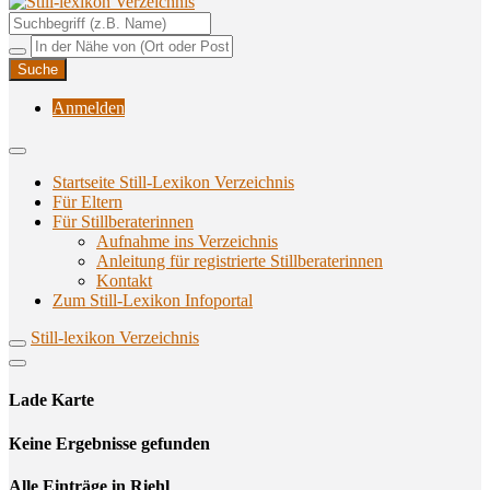
Unterstützungsangebote rund ums Stillen
Still-lexikon Verzeichnis
Anmelden
Startseite Still-Lexikon Verzeichnis
Für Eltern
Für Stillberaterinnen
Aufnahme ins Verzeichnis
Anlei­tung für regis­trier­te Stillberaterinnen
Kon­takt
Zum Still-Lexikon Infoportal
Still-lexikon Verzeichnis
Lade Karte
Кeine Ergebnisse gefunden
Alle Einträge in Riehl