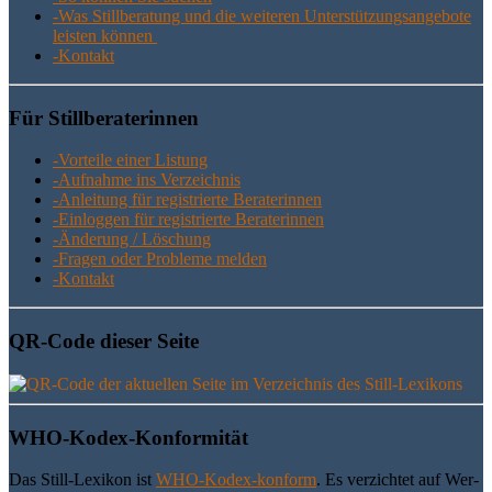
-Was Still­be­ra­tung und die wei­te­ren Unter­stüt­zungs­an­ge­bo­te
leis­ten können
-Kon­takt
Für Still­be­ra­te­rin­nen
-Vor­tei­le einer Listung
-Auf­nah­me ins Verzeichnis
-Anlei­tung für regis­trier­te Beraterinnen
-Ein­log­gen für regis­trier­te Beraterinnen
-Ände­rung / Löschung
-Fra­gen oder Pro­ble­me melden
-Kon­takt
QR-Code die­ser Seite
WHO-Kodex-Kon­for­mi­tät
Das Still-Lexi­kon ist
WHO-Kodex-kon­form
. Es ver­zich­tet auf Wer­