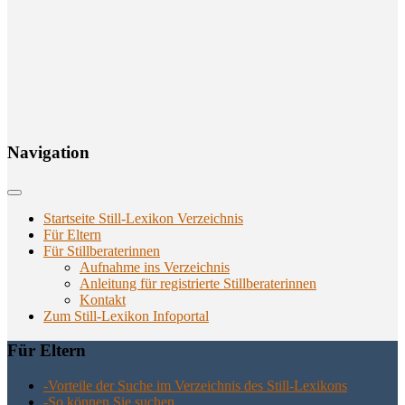
Navi­ga­ti­on
Startseite Still-Lexikon Verzeichnis
Für Eltern
Für Stillberaterinnen
Aufnahme ins Verzeichnis
Anlei­tung für regis­trier­te Stillberaterinnen
Kon­takt
Zum Still-Lexikon Infoportal
Für Eltern
-Vor­tei­le der Suche im Ver­zeich­nis des Still-Lexikons
-So kön­nen Sie suchen