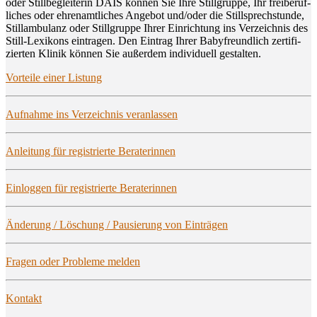
oder Still­be­glei­te­rin DAIS kön­nen Sie Ihre Still­grup­pe, Ihr frei­be­ruf­
li­ches oder ehren­amt­li­ches Ange­bot und/oder die Still­sprech­stun­de,
Still­am­bu­lanz oder Still­grup­pe Ihrer Ein­rich­tung ins Ver­zeich­nis des
Still-Lexi­kons ein­tra­gen. Den Ein­trag Ihrer Baby­freund­lich zer­ti­fi­
zier­ten Kli­nik kön­nen Sie außer­dem indi­vi­du­ell gestalten.
Vor­tei­le einer Listung
Auf­nah­me ins Ver­zeich­nis veranlassen
Anlei­tung für regis­trier­te Beraterinnen
Ein­log­gen für regis­trier­te Beraterinnen
Ände­rung / Löschung / Pau­sie­rung von Einträgen
Fra­gen oder Pro­ble­me melden
Kon­takt