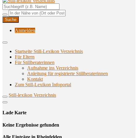
Unterstützungsangebote rund ums Stillen
Still-lexikon Verzeichnis
Anmelden
Startseite Still-Lexikon Verzeichnis
Für Eltern
Für Stillberaterinnen
Aufnahme ins Verzeichnis
Anlei­tung für regis­trier­te Stillberaterinnen
Kon­takt
Zum Still-Lexikon Infoportal
Still-lexikon Verzeichnis
Lade Karte
Кeine Ergebnisse gefunden
Alle Einträge in Rheinfelden