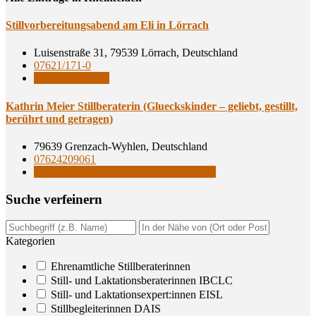
Still­vor­be­rei­tungs­abend am Eli in Lörrach
Luisenstraße 31, 79539 Lörrach, Deutschland
07621/171-0
Stillsprechstunde
Kath­rin Mei­er Still­be­ra­te­rin (Gluecks­kin­der – geliebt, gestillt,
berührt und getragen)
79639 Grenzach-Wyhlen, Deutschland
07624209061
Still- und Laktationsberaterinnen IBCLC
Suche ver­fei­nern
Kategorien
Ehrenamtliche Stillberaterinnen
Still- und Laktationsberaterinnen IBCLC
Still- und Laktationsexpert:innen EISL
Stillbegleiterinnen DAIS