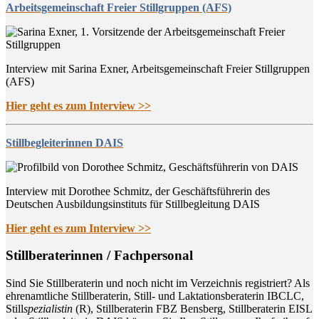
Arbeitsgemeinschaft Freier Stillgruppen (AFS)
Interview mit Sarina Exner, Arbeitsgemeinschaft Freier Stillgruppen
(AFS)
Hier geht es zum Interview >>
Stillbegleiterinnen DAIS
Interview mit Dorothee Schmitz, der Geschäftsführerin des
Deutschen Ausbildungsinstituts für Stillbegleitung DAIS
Hier geht es zum Interview >>
Still­be­ra­te­rin­nen / Fachpersonal
Sind Sie Still­be­ra­te­rin und noch nicht im Ver­zeich­nis regis­triert? Als
ehren­amt­li­che Still­be­ra­te­rin, Still- und Lak­ta­ti­ons­be­ra­te­rin IBCLC,
Still
spe­zia­lis­tin
(R), Still­be­ra­te­rin FBZ Bens­berg, Still­be­ra­te­rin EISL