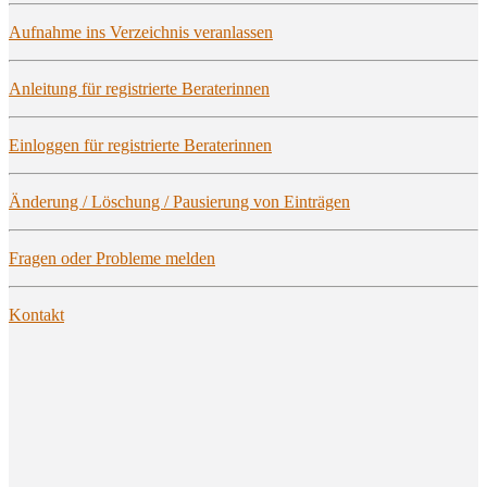
Auf­nah­me ins Ver­zeich­nis veranlassen
Anlei­tung für regis­trier­te Beraterinnen
Ein­log­gen für regis­trier­te Beraterinnen
Ände­rung / Löschung / Pau­sie­rung von Einträgen
Fra­gen oder Pro­ble­me melden
Kon­takt