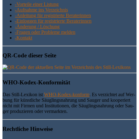
-Vor­tei­le einer Listung
-Auf­nah­me ins Verzeichnis
-Anlei­tung für regis­trier­te Beraterinnen
-Ein­log­gen für regis­trier­te Beraterinnen
-Ände­rung / Löschung
-Fra­gen oder Pro­ble­me melden
-Kon­takt
QR-Code die­ser Seite
WHO-Kodex-Kon­for­mi­tät
Das Still-Lexi­kon ist
WHO-Kodex-kon­form
. Es ver­zich­tet auf Wer­
bung für künst­li­che Säug­lings­nah­rung und Sau­ger und koope­riert
nicht mit Fir­men und Insti­tu­tio­nen, die Säug­lings­nah­rung oder Sau­
ger pro­du­zie­ren oder vermarkten.
Recht­li­che Hinweise