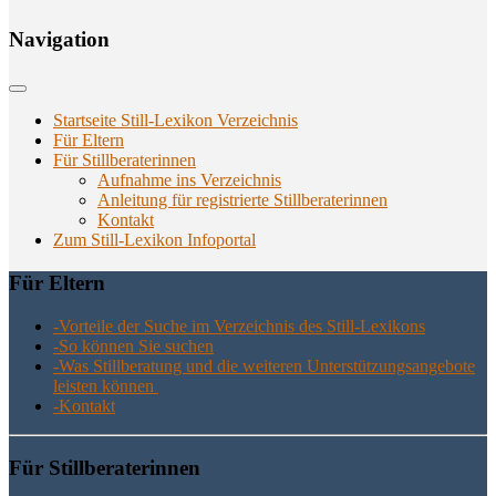
Navi­ga­ti­on
Startseite Still-Lexikon Verzeichnis
Für Eltern
Für Stillberaterinnen
Aufnahme ins Verzeichnis
Anlei­tung für regis­trier­te Stillberaterinnen
Kon­takt
Zum Still-Lexikon Infoportal
Für Eltern
-Vor­tei­le der Suche im Ver­zeich­nis des Still-Lexikons
-So kön­nen Sie suchen
-Was Still­be­ra­tung und die wei­te­ren Unter­stüt­zungs­an­ge­bo­te
leis­ten können
-Kon­takt
Für Still­be­ra­te­rin­nen