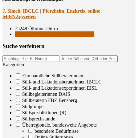
J. Simeit, IBCLC | Pforz­heim, Enz­kreis, online |
lebENZgezeiten
75248 Ölbronn-Dürrn
Still- und Laktationsberaterinnen IBCLC
Suche ver­fei­nern
Kategorien
Ehrenamtliche Stillberaterinnen
Still- und Laktationsberaterinnen IBCLC
Still- und Laktationsexpert:innen EISL
Stillbegleiterinnen DAIS
Stillberaterin FBZ Bensberg
Stillgruppe
StillspezialistInnen (R)
Stillsprechstunde
Überregionale, bundesweite Angebote
besondere Bedürfnisse
Online-Stillgruppen