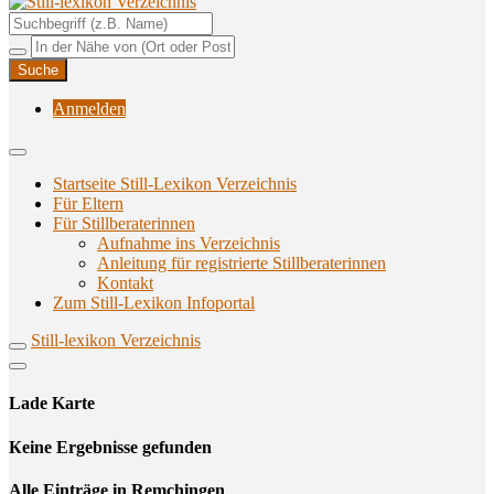
Unterstützungsangebote rund ums Stillen
Still-lexikon Verzeichnis
Anmelden
Startseite Still-Lexikon Verzeichnis
Für Eltern
Für Stillberaterinnen
Aufnahme ins Verzeichnis
Anlei­tung für regis­trier­te Stillberaterinnen
Kon­takt
Zum Still-Lexikon Infoportal
Still-lexikon Verzeichnis
Lade Karte
Кeine Ergebnisse gefunden
Alle Einträge in Remchingen