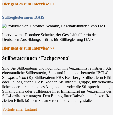
Hier geht es zum Interview >>
Stillbegleiterinnen DAIS
Interview mit Dorothee Schmitz, der Geschäftsführerin des
Deutschen Ausbildungsinstituts für Stillbegleitung DAIS
Hier geht es zum Interview >>
Still­be­ra­te­rin­nen / Fachpersonal
Sind Sie Still­be­ra­te­rin und noch nicht im Ver­zeich­nis regis­triert? Als
ehren­amt­li­che Still­be­ra­te­rin, Still- und Lak­ta­ti­ons­be­ra­te­rin IBCLC,
Still
spe­zia­lis­tin
(R), Still­be­ra­te­rin FBZ Bens­berg, Still­be­ra­te­rin EISL
oder Still­be­glei­te­rin DAIS kön­nen Sie Ihre Still­grup­pe, Ihr frei­be­ruf­
li­ches oder ehren­amt­li­ches Ange­bot und/oder die Still­sprech­stun­de,
Still­am­bu­lanz oder Still­grup­pe Ihrer Ein­rich­tung ins Ver­zeich­nis des
Still-Lexi­kons ein­tra­gen. Den Ein­trag Ihrer Baby­freund­lich zer­ti­fi­
zier­ten Kli­nik kön­nen Sie außer­dem indi­vi­du­ell gestalten.
Vor­tei­le einer Listung