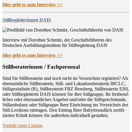
Hier geht es zum Interview >>
Stillbegleiterinnen DAIS
Interview mit Dorothee Schmitz, der Geschäftsführerin des
Deutschen Ausbildungsinstituts für Stillbegleitung DAIS
Hier geht es zum Interview >>
Still­be­ra­te­rin­nen / Fachpersonal
Sind Sie Still­be­ra­te­rin und noch nicht im Ver­zeich­nis regis­triert? Als
ehren­amt­li­che Still­be­ra­te­rin, Still- und Lak­ta­ti­ons­be­ra­te­rin IBCLC,
Still
spe­zia­lis­tin
(R), Still­be­ra­te­rin FBZ Bens­berg, Still­be­ra­te­rin EISL
oder Still­be­glei­te­rin DAIS kön­nen Sie Ihre Still­grup­pe, Ihr frei­be­ruf­
li­ches oder ehren­amt­li­ches Ange­bot und/oder die Still­sprech­stun­de,
Still­am­bu­lanz oder Still­grup­pe Ihrer Ein­rich­tung ins Ver­zeich­nis des
Still-Lexi­kons ein­tra­gen. Den Ein­trag Ihrer Baby­freund­lich zer­ti­fi­
zier­ten Kli­nik kön­nen Sie außer­dem indi­vi­du­ell gestalten.
Vor­tei­le einer Listung