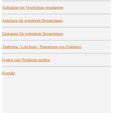
Auf­nah­me ins Ver­zeich­nis veranlassen
Anlei­tung für regis­trier­te Beraterinnen
Ein­log­gen für regis­trier­te Beraterinnen
Ände­rung / Löschung / Pau­sie­rung von Einträgen
Fra­gen oder Pro­ble­me melden
Kon­takt