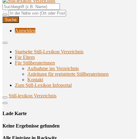
Unterstützungsangebote rund ums Stillen
Still-lexikon Verzeichnis
Anmelden
Startseite Still-Lexikon Verzeichnis
Für Eltern
Für Stillberaterinnen
Aufnahme ins Verzeichnis
Anlei­tung für regis­trier­te Stillberaterinnen
Kon­takt
Zum Still-Lexikon Infoportal
Still-lexikon Verzeichnis
Lade Karte
Кeine Ergebnisse gefunden
Alle Einträge in Rackwitz