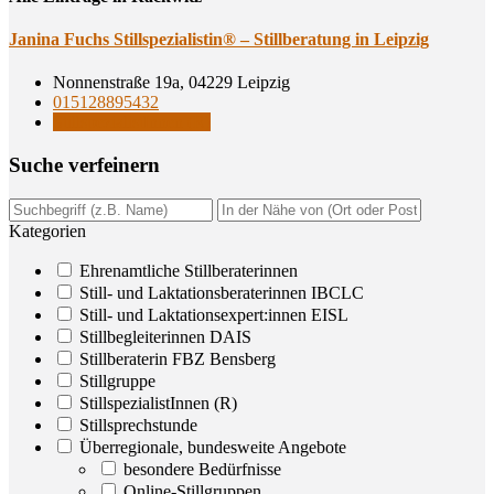
Jani­na Fuchs Still­spe­zia­lis­tin® – Still­be­ra­tung in Leipzig
Nonnenstraße 19a, 04229 Leipzig
015128895432
StillspezialistInnen (R)
Suche ver­fei­nern
Kategorien
Ehrenamtliche Stillberaterinnen
Still- und Laktationsberaterinnen IBCLC
Still- und Laktationsexpert:innen EISL
Stillbegleiterinnen DAIS
Stillberaterin FBZ Bensberg
Stillgruppe
StillspezialistInnen (R)
Stillsprechstunde
Überregionale, bundesweite Angebote
besondere Bedürfnisse
Online-Stillgruppen