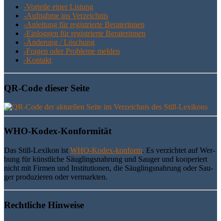
-Vor­tei­le einer Listung
-Auf­nah­me ins Verzeichnis
-Anlei­tung für regis­trier­te Beraterinnen
-Ein­log­gen für regis­trier­te Beraterinnen
-Ände­rung / Löschung
-Fra­gen oder Pro­ble­me melden
-Kon­takt
QR-Code die­ser Seite
WHO-Kodex-Kon­for­mi­tät
Das Still-Lexi­kon ist
WHO-Kodex-kon­form
. Es ver­zich­tet auf Wer­
bung für künst­li­che Säug­lings­nah­rung und Sau­ger und koope­riert
nicht mit Fir­men und Insti­tu­tio­nen, die Säug­lings­nah­rung oder Sau­
ger pro­du­zie­ren oder vermarkten.
Recht­li­che Hinweise