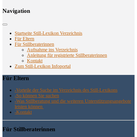
Navi­ga­ti­on
Startseite Still-Lexikon Verzeichnis
Für Eltern
Für Stillberaterinnen
Aufnahme ins Verzeichnis
Anlei­tung für regis­trier­te Stillberaterinnen
Kon­takt
Zum Still-Lexikon Infoportal
Für Eltern
-Vor­tei­le der Suche im Ver­zeich­nis des Still-Lexikons
-So kön­nen Sie suchen
-Was Still­be­ra­tung und die wei­te­ren Unter­stüt­zungs­an­ge­bo­te
leis­ten können
-Kon­takt
Für Still­be­ra­te­rin­nen