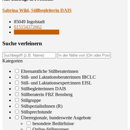
Sabri­na Wild, Still­be­glei­te­rin DAIS
85049 Ingolstadt
015154372662
Stillbegleiterinnen DAIS
Suche ver­fei­nern
Kategorien
Ehrenamtliche Stillberaterinnen
Still- und Laktationsberaterinnen IBCLC
Still- und Laktationsexpert:innen EISL
Stillbegleiterinnen DAIS
Stillberaterin FBZ Bensberg
Stillgruppe
StillspezialistInnen (R)
Stillsprechstunde
Überregionale, bundesweite Angebote
besondere Bedürfnisse
Online-Stillgruppen