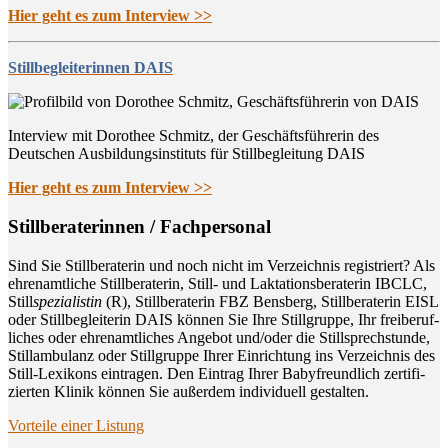
Hier geht es zum Interview >>
Stillbegleiterinnen DAIS
Interview mit Dorothee Schmitz, der Geschäftsführerin des
Deutschen Ausbildungsinstituts für Stillbegleitung DAIS
Hier geht es zum Interview >>
Still­be­ra­te­rin­nen / Fachpersonal
Sind Sie Still­be­ra­te­rin und noch nicht im Ver­zeich­nis regis­triert? Als
ehren­amt­li­che Still­be­ra­te­rin, Still- und Lak­ta­ti­ons­be­ra­te­rin IBCLC,
Still
spe­zia­lis­tin
(R), Still­be­ra­te­rin FBZ Bens­berg, Still­be­ra­te­rin EISL
oder Still­be­glei­te­rin DAIS kön­nen Sie Ihre Still­grup­pe, Ihr frei­be­ruf­
li­ches oder ehren­amt­li­ches Ange­bot und/oder die Still­sprech­stun­de,
Still­am­bu­lanz oder Still­grup­pe Ihrer Ein­rich­tung ins Ver­zeich­nis des
Still-Lexi­kons ein­tra­gen. Den Ein­trag Ihrer Baby­freund­lich zer­ti­fi­
zier­ten Kli­nik kön­nen Sie außer­dem indi­vi­du­ell gestalten.
Vor­tei­le einer Listung