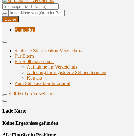
Unterstützungsangebote rund ums Stillen
Still-lexikon Verzeichnis
Anmelden
Startseite Still-Lexikon Verzeichnis
Für Eltern
Für Stillberaterinnen
Aufnahme ins Verzeichnis
Anlei­tung für regis­trier­te Stillberaterinnen
Kon­takt
Zum Still-Lexikon Infoportal
Still-lexikon Verzeichnis
Lade Karte
Кeine Ergebnisse gefunden
Alle Einträge in Probleme