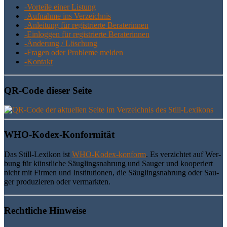
-Vor­tei­le einer Listung
-Auf­nah­me ins Verzeichnis
-Anlei­tung für regis­trier­te Beraterinnen
-Ein­log­gen für regis­trier­te Beraterinnen
-Ände­rung / Löschung
-Fra­gen oder Pro­ble­me melden
-Kon­takt
QR-Code die­ser Seite
WHO-Kodex-Kon­for­mi­tät
Das Still-Lexi­kon ist
WHO-Kodex-kon­form
. Es ver­zich­tet auf Wer­
bung für künst­li­che Säug­lings­nah­rung und Sau­ger und koope­riert
nicht mit Fir­men und Insti­tu­tio­nen, die Säug­lings­nah­rung oder Sau­
ger pro­du­zie­ren oder vermarkten.
Recht­li­che Hinweise