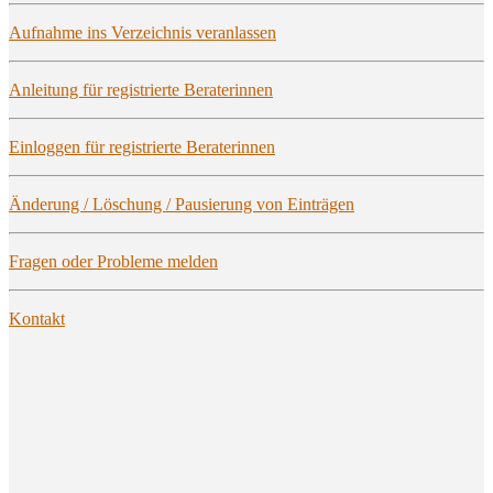
Auf­nah­me ins Ver­zeich­nis veranlassen
Anlei­tung für regis­trier­te Beraterinnen
Ein­log­gen für regis­trier­te Beraterinnen
Ände­rung / Löschung / Pau­sie­rung von Einträgen
Fra­gen oder Pro­ble­me melden
Kon­takt