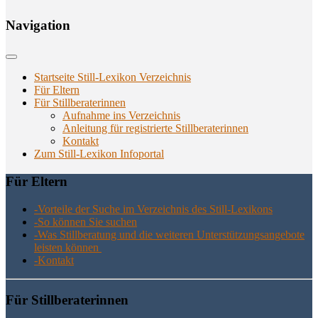
Navi­ga­ti­on
Startseite Still-Lexikon Verzeichnis
Für Eltern
Für Stillberaterinnen
Aufnahme ins Verzeichnis
Anlei­tung für regis­trier­te Stillberaterinnen
Kon­takt
Zum Still-Lexikon Infoportal
Für Eltern
-Vor­tei­le der Suche im Ver­zeich­nis des Still-Lexikons
-So kön­nen Sie suchen
-Was Still­be­ra­tung und die wei­te­ren Unter­stüt­zungs­an­ge­bo­te
leis­ten können
-Kon­takt
Für Still­be­ra­te­rin­nen