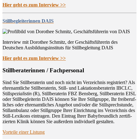
Hier geht es zum Interview >>
Stillbegleiterinnen DAIS
Interview mit Dorothee Schmitz, der Geschäftsführerin des
Deutschen Ausbildungsinstituts für Stillbegleitung DAIS
Hier geht es zum Interview >>
Still­be­ra­te­rin­nen / Fachpersonal
Sind Sie Still­be­ra­te­rin und noch nicht im Ver­zeich­nis regis­triert? Als
ehren­amt­li­che Still­be­ra­te­rin, Still- und Lak­ta­ti­ons­be­ra­te­rin IBCLC,
Still
spe­zia­lis­tin
(R), Still­be­ra­te­rin FBZ Bens­berg, Still­be­ra­te­rin EISL
oder Still­be­glei­te­rin DAIS kön­nen Sie Ihre Still­grup­pe, Ihr frei­be­ruf­
li­ches oder ehren­amt­li­ches Ange­bot und/oder die Still­sprech­stun­de,
Still­am­bu­lanz oder Still­grup­pe Ihrer Ein­rich­tung ins Ver­zeich­nis des
Still-Lexi­kons ein­tra­gen. Den Ein­trag Ihrer Baby­freund­lich zer­ti­fi­
zier­ten Kli­nik kön­nen Sie außer­dem indi­vi­du­ell gestalten.
Vor­tei­le einer Listung