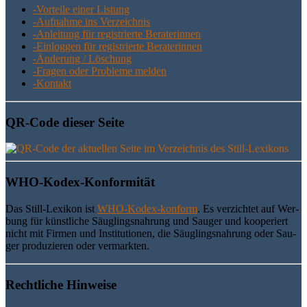
-Vor­tei­le einer Listung
-Auf­nah­me ins Verzeichnis
-Anlei­tung für regis­trier­te Beraterinnen
-Ein­log­gen für regis­trier­te Beraterinnen
-Ände­rung / Löschung
-Fra­gen oder Pro­ble­me melden
-Kon­takt
QR-Code die­ser Seite
WHO-Kodex-Kon­for­mi­tät
Das Still-Lexi­kon ist
WHO-Kodex-kon­form
. Es ver­zich­tet auf Wer­
bung für künst­li­che Säug­lings­nah­rung und Sau­ger und koope­riert
nicht mit Fir­men und Insti­tu­tio­nen, die Säug­lings­nah­rung oder Sau­
ger pro­du­zie­ren oder vermarkten.
Recht­li­che Hinweise