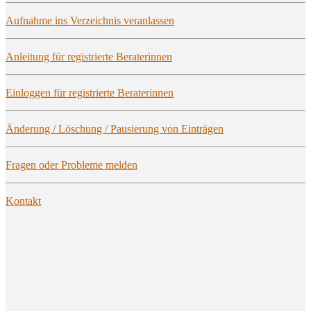
Auf­nah­me ins Ver­zeich­nis veranlassen
Anlei­tung für regis­trier­te Beraterinnen
Ein­log­gen für regis­trier­te Beraterinnen
Ände­rung / Löschung / Pau­sie­rung von Einträgen
Fra­gen oder Pro­ble­me melden
Kon­takt