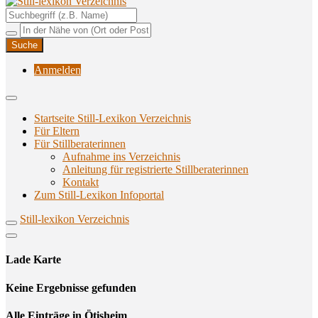
Unterstützungsangebote rund ums Stillen
Still-lexikon Verzeichnis
Anmelden
Startseite Still-Lexikon Verzeichnis
Für Eltern
Für Stillberaterinnen
Aufnahme ins Verzeichnis
Anlei­tung für regis­trier­te Stillberaterinnen
Kon­takt
Zum Still-Lexikon Infoportal
Still-lexikon Verzeichnis
Lade Karte
Кeine Ergebnisse gefunden
Alle Einträge in Ötisheim