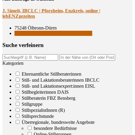
J. Simeit, IBCLC | Pforz­heim, Enz­kreis, online |
lebENZgezeiten
75248 Ölbronn-Dürrn
Still- und Laktationsberaterinnen IBCLC
Suche ver­fei­nern
Kategorien
Ehrenamtliche Stillberaterinnen
Still- und Laktationsberaterinnen IBCLC
Still- und Laktationsexpert:innen EISL
Stillbegleiterinnen DAIS
Stillberaterin FBZ Bensberg
Stillgruppe
StillspezialistInnen (R)
Stillsprechstunde
Überregionale, bundesweite Angebote
besondere Bedürfnisse
Online-Stillgruppen