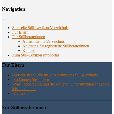
Navi­ga­ti­on
Startseite Still-Lexikon Verzeichnis
Für Eltern
Für Stillberaterinnen
Aufnahme ins Verzeichnis
Anlei­tung für regis­trier­te Stillberaterinnen
Kon­takt
Zum Still-Lexikon Infoportal
Für Eltern
-Vor­tei­le der Suche im Ver­zeich­nis des Still-Lexikons
-So kön­nen Sie suchen
-Was Still­be­ra­tung und die wei­te­ren Unter­stüt­zungs­an­ge­bo­te
leis­ten können
-Kon­takt
Für Still­be­ra­te­rin­nen