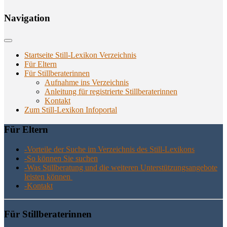
Navi­ga­ti­on
Startseite Still-Lexikon Verzeichnis
Für Eltern
Für Stillberaterinnen
Aufnahme ins Verzeichnis
Anlei­tung für regis­trier­te Stillberaterinnen
Kon­takt
Zum Still-Lexikon Infoportal
Für Eltern
-Vor­tei­le der Suche im Ver­zeich­nis des Still-Lexikons
-So kön­nen Sie suchen
-Was Still­be­ra­tung und die wei­te­ren Unter­stüt­zungs­an­ge­bo­te
leis­ten können
-Kon­takt
Für Still­be­ra­te­rin­nen