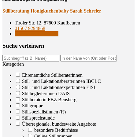
Still­be­ra­tung Honig­ku­chen­ba­by Sarah Schreier
Tiroler Str. 12, 87600 Kaufbeuren
01567 9294868
StillspezialistInnen (R)
Suche ver­fei­nern
Kategorien
Ehrenamtliche Stillberaterinnen
Still- und Laktationsberaterinnen IBCLC
Still- und Laktationsexpert:innen EISL
Stillbegleiterinnen DAIS
Stillberaterin FBZ Bensberg
Stillgruppe
StillspezialistInnen (R)
Stillsprechstunde
Überregionale, bundesweite Angebote
besondere Bedürfnisse
Online-Stillgruppen