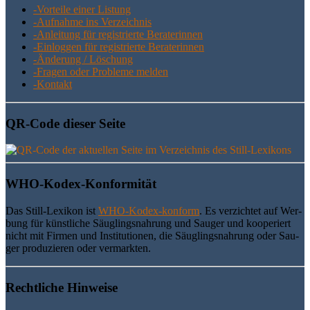
-Vor­tei­le einer Listung
-Auf­nah­me ins Verzeichnis
-Anlei­tung für regis­trier­te Beraterinnen
-Ein­log­gen für regis­trier­te Beraterinnen
-Ände­rung / Löschung
-Fra­gen oder Pro­ble­me melden
-Kon­takt
QR-Code die­ser Seite
WHO-Kodex-Kon­for­mi­tät
Das Still-Lexi­kon ist
WHO-Kodex-kon­form
. Es ver­zich­tet auf Wer­
bung für künst­li­che Säug­lings­nah­rung und Sau­ger und koope­riert
nicht mit Fir­men und Insti­tu­tio­nen, die Säug­lings­nah­rung oder Sau­
ger pro­du­zie­ren oder vermarkten.
Recht­li­che Hinweise