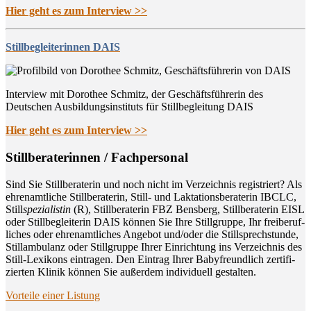
Hier geht es zum Interview >>
Stillbegleiterinnen DAIS
Interview mit Dorothee Schmitz, der Geschäftsführerin des
Deutschen Ausbildungsinstituts für Stillbegleitung DAIS
Hier geht es zum Interview >>
Still­be­ra­te­rin­nen / Fachpersonal
Sind Sie Still­be­ra­te­rin und noch nicht im Ver­zeich­nis regis­triert? Als
ehren­amt­li­che Still­be­ra­te­rin, Still- und Lak­ta­ti­ons­be­ra­te­rin IBCLC,
Still
spe­zia­lis­tin
(R), Still­be­ra­te­rin FBZ Bens­berg, Still­be­ra­te­rin EISL
oder Still­be­glei­te­rin DAIS kön­nen Sie Ihre Still­grup­pe, Ihr frei­be­ruf­
li­ches oder ehren­amt­li­ches Ange­bot und/oder die Still­sprech­stun­de,
Still­am­bu­lanz oder Still­grup­pe Ihrer Ein­rich­tung ins Ver­zeich­nis des
Still-Lexi­kons ein­tra­gen. Den Ein­trag Ihrer Baby­freund­lich zer­ti­fi­
zier­ten Kli­nik kön­nen Sie außer­dem indi­vi­du­ell gestalten.
Vor­tei­le einer Listung