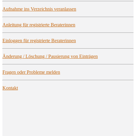
Auf­nah­me ins Ver­zeich­nis veranlassen
Anlei­tung für regis­trier­te Beraterinnen
Ein­log­gen für regis­trier­te Beraterinnen
Ände­rung / Löschung / Pau­sie­rung von Einträgen
Fra­gen oder Pro­ble­me melden
Kon­takt