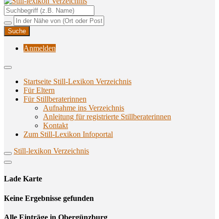
Unterstützungsangebote rund ums Stillen
Still-lexikon Verzeichnis
Anmelden
Startseite Still-Lexikon Verzeichnis
Für Eltern
Für Stillberaterinnen
Aufnahme ins Verzeichnis
Anlei­tung für regis­trier­te Stillberaterinnen
Kon­takt
Zum Still-Lexikon Infoportal
Still-lexikon Verzeichnis
Lade Karte
Кeine Ergebnisse gefunden
Alle Einträge in Obergünzburg