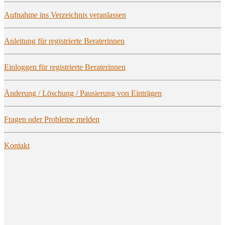
Auf­nah­me ins Ver­zeich­nis veranlassen
Anlei­tung für regis­trier­te Beraterinnen
Ein­log­gen für regis­trier­te Beraterinnen
Ände­rung / Löschung / Pau­sie­rung von Einträgen
Fra­gen oder Pro­ble­me melden
Kon­takt