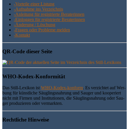
-Vor­tei­le einer Listung
-Auf­nah­me ins Verzeichnis
-Anlei­tung für regis­trier­te Beraterinnen
-Ein­log­gen für regis­trier­te Beraterinnen
-Ände­rung / Löschung
-Fra­gen oder Pro­ble­me melden
-Kon­takt
QR-Code die­ser Seite
WHO-Kodex-Kon­for­mi­tät
Das Still-Lexi­kon ist
WHO-Kodex-kon­form
. Es ver­zich­tet auf Wer­
bung für künst­li­che Säug­lings­nah­rung und Sau­ger und koope­riert
nicht mit Fir­men und Insti­tu­tio­nen, die Säug­lings­nah­rung oder Sau­
ger pro­du­zie­ren oder vermarkten.
Recht­li­che Hinweise