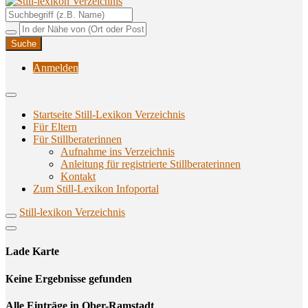
Unterstützungsangebote rund ums Stillen
Still-lexikon Verzeichnis
Anmelden
Startseite Still-Lexikon Verzeichnis
Für Eltern
Für Stillberaterinnen
Aufnahme ins Verzeichnis
Anlei­tung für regis­trier­te Stillberaterinnen
Kon­takt
Zum Still-Lexikon Infoportal
Still-lexikon Verzeichnis
Lade Karte
Кeine Ergebnisse gefunden
Alle Einträge in Ober-Ramstadt