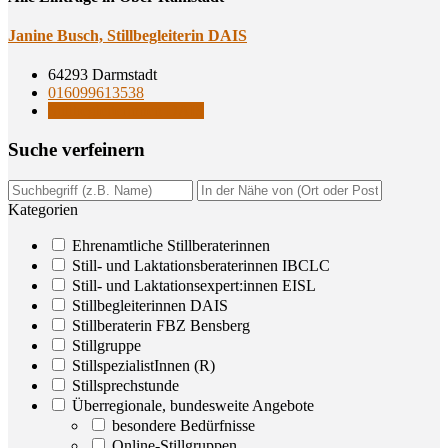
Jani­ne Busch, Still­be­glei­te­rin DAIS
64293 Darmstadt
016099613538
Stillbegleiterinnen DAIS
Suche ver­fei­nern
Kategorien
Ehrenamtliche Stillberaterinnen
Still- und Laktationsberaterinnen IBCLC
Still- und Laktationsexpert:innen EISL
Stillbegleiterinnen DAIS
Stillberaterin FBZ Bensberg
Stillgruppe
StillspezialistInnen (R)
Stillsprechstunde
Überregionale, bundesweite Angebote
besondere Bedürfnisse
Online-Stillgruppen