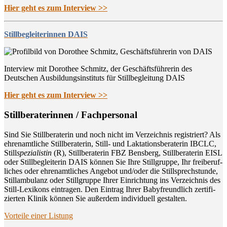
Hier geht es zum Interview >>
Stillbegleiterinnen DAIS
Interview mit Dorothee Schmitz, der Geschäftsführerin des
Deutschen Ausbildungsinstituts für Stillbegleitung DAIS
Hier geht es zum Interview >>
Still­be­ra­te­rin­nen / Fachpersonal
Sind Sie Still­be­ra­te­rin und noch nicht im Ver­zeich­nis regis­triert? Als
ehren­amt­li­che Still­be­ra­te­rin, Still- und Lak­ta­ti­ons­be­ra­te­rin IBCLC,
Still
spe­zia­lis­tin
(R), Still­be­ra­te­rin FBZ Bens­berg, Still­be­ra­te­rin EISL
oder Still­be­glei­te­rin DAIS kön­nen Sie Ihre Still­grup­pe, Ihr frei­be­ruf­
li­ches oder ehren­amt­li­ches Ange­bot und/oder die Still­sprech­stun­de,
Still­am­bu­lanz oder Still­grup­pe Ihrer Ein­rich­tung ins Ver­zeich­nis des
Still-Lexi­kons ein­tra­gen. Den Ein­trag Ihrer Baby­freund­lich zer­ti­fi­
zier­ten Kli­nik kön­nen Sie außer­dem indi­vi­du­ell gestalten.
Vor­tei­le einer Listung