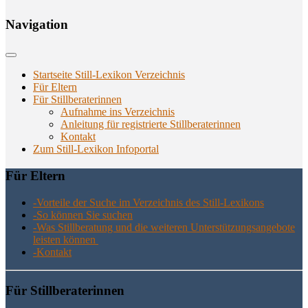
Navi­ga­ti­on
Startseite Still-Lexikon Verzeichnis
Für Eltern
Für Stillberaterinnen
Aufnahme ins Verzeichnis
Anlei­tung für regis­trier­te Stillberaterinnen
Kon­takt
Zum Still-Lexikon Infoportal
Für Eltern
-Vor­tei­le der Suche im Ver­zeich­nis des Still-Lexikons
-So kön­nen Sie suchen
-Was Still­be­ra­tung und die wei­te­ren Unter­stüt­zungs­an­ge­bo­te
leis­ten können
-Kon­takt
Für Still­be­ra­te­rin­nen