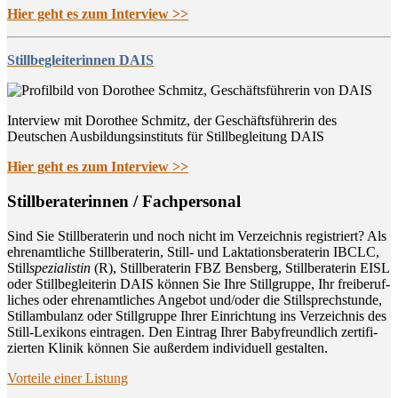
Hier geht es zum Interview >>
Stillbegleiterinnen DAIS
Interview mit Dorothee Schmitz, der Geschäftsführerin des
Deutschen Ausbildungsinstituts für Stillbegleitung DAIS
Hier geht es zum Interview >>
Still­be­ra­te­rin­nen / Fachpersonal
Sind Sie Still­be­ra­te­rin und noch nicht im Ver­zeich­nis regis­triert? Als
ehren­amt­li­che Still­be­ra­te­rin, Still- und Lak­ta­ti­ons­be­ra­te­rin IBCLC,
Still
spe­zia­lis­tin
(R), Still­be­ra­te­rin FBZ Bens­berg, Still­be­ra­te­rin EISL
oder Still­be­glei­te­rin DAIS kön­nen Sie Ihre Still­grup­pe, Ihr frei­be­ruf­
li­ches oder ehren­amt­li­ches Ange­bot und/oder die Still­sprech­stun­de,
Still­am­bu­lanz oder Still­grup­pe Ihrer Ein­rich­tung ins Ver­zeich­nis des
Still-Lexi­kons ein­tra­gen. Den Ein­trag Ihrer Baby­freund­lich zer­ti­fi­
zier­ten Kli­nik kön­nen Sie außer­dem indi­vi­du­ell gestalten.
Vor­tei­le einer Listung