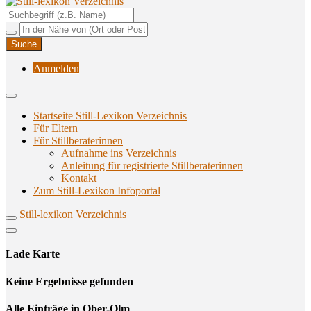
Unterstützungsangebote rund ums Stillen
Still-lexikon Verzeichnis
Anmelden
Startseite Still-Lexikon Verzeichnis
Für Eltern
Für Stillberaterinnen
Aufnahme ins Verzeichnis
Anlei­tung für regis­trier­te Stillberaterinnen
Kon­takt
Zum Still-Lexikon Infoportal
Still-lexikon Verzeichnis
Lade Karte
Кeine Ergebnisse gefunden
Alle Einträge in Ober-Olm