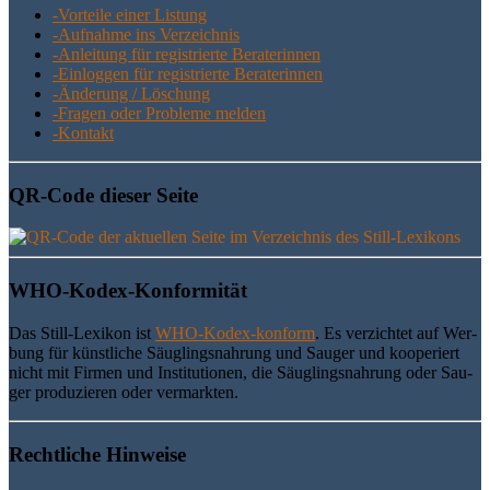
-Vor­tei­le einer Listung
-Auf­nah­me ins Verzeichnis
-Anlei­tung für regis­trier­te Beraterinnen
-Ein­log­gen für regis­trier­te Beraterinnen
-Ände­rung / Löschung
-Fra­gen oder Pro­ble­me melden
-Kon­takt
QR-Code die­ser Seite
WHO-Kodex-Kon­for­mi­tät
Das Still-Lexi­kon ist
WHO-Kodex-kon­form
. Es ver­zich­tet auf Wer­
bung für künst­li­che Säug­lings­nah­rung und Sau­ger und koope­riert
nicht mit Fir­men und Insti­tu­tio­nen, die Säug­lings­nah­rung oder Sau­
ger pro­du­zie­ren oder vermarkten.
Recht­li­che Hinweise