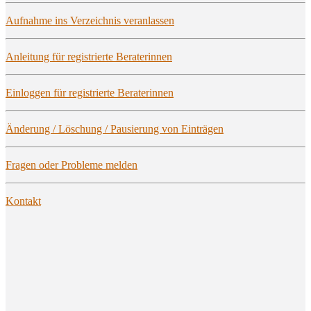
Auf­nah­me ins Ver­zeich­nis veranlassen
Anlei­tung für regis­trier­te Beraterinnen
Ein­log­gen für regis­trier­te Beraterinnen
Ände­rung / Löschung / Pau­sie­rung von Einträgen
Fra­gen oder Pro­ble­me melden
Kon­takt