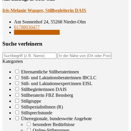
Iris-Mela­nie Wan­ger, Still­be­glei­te­rin DAIS
Am Sonnenhof 24, 55268 Nieder-Olm
01788030477
Stillbegleiterinnen DAIS
Suche ver­fei­nern
Kategorien
Ehrenamtliche Stillberaterinnen
Still- und Laktationsberaterinnen IBCLC
Still- und Laktationsexpert:innen EISL
Stillbegleiterinnen DAIS
Stillberaterin FBZ Bensberg
Stillgruppe
StillspezialistInnen (R)
Stillsprechstunde
Überregionale, bundesweite Angebote
besondere Bedürfnisse
Online-Stillgruppen