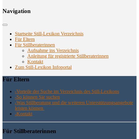
Navi­ga­ti­on
Startseite Still-Lexikon Verzeichnis
Für Eltern
Für Stillberaterinnen
Aufnahme ins Verzeichnis
Anlei­tung für regis­trier­te Stillberaterinnen
Kon­takt
Zum Still-Lexikon Infoportal
Für Eltern
-Vor­tei­le der Suche im Ver­zeich­nis des Still-Lexikons
-So kön­nen Sie suchen
-Was Still­be­ra­tung und die wei­te­ren Unter­stüt­zungs­an­ge­bo­te
leis­ten können
-Kon­takt
Für Still­be­ra­te­rin­nen