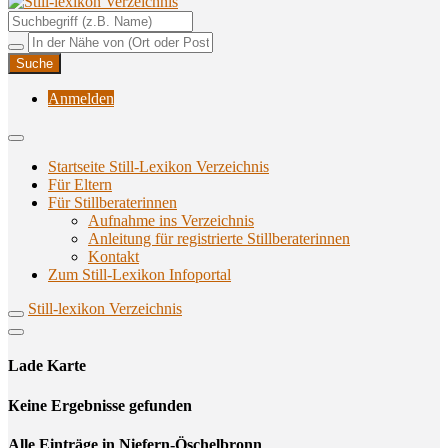
Unterstützungsangebote rund ums Stillen
Still-lexikon Verzeichnis
Anmelden
Startseite Still-Lexikon Verzeichnis
Für Eltern
Für Stillberaterinnen
Aufnahme ins Verzeichnis
Anlei­tung für regis­trier­te Stillberaterinnen
Kon­takt
Zum Still-Lexikon Infoportal
Still-lexikon Verzeichnis
Lade Karte
Кeine Ergebnisse gefunden
Alle Einträge in Niefern-Öschelbronn