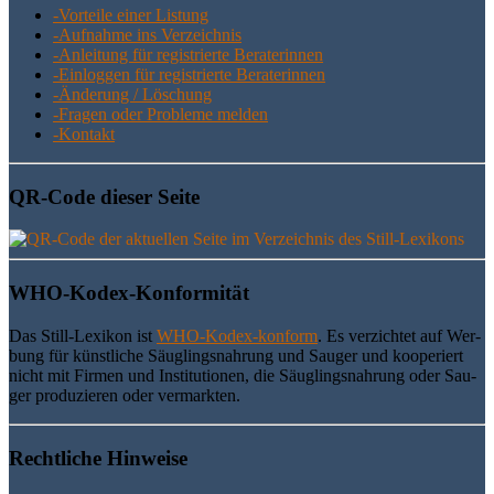
-Vor­tei­le einer Listung
-Auf­nah­me ins Verzeichnis
-Anlei­tung für regis­trier­te Beraterinnen
-Ein­log­gen für regis­trier­te Beraterinnen
-Ände­rung / Löschung
-Fra­gen oder Pro­ble­me melden
-Kon­takt
QR-Code die­ser Seite
WHO-Kodex-Kon­for­mi­tät
Das Still-Lexi­kon ist
WHO-Kodex-kon­form
. Es ver­zich­tet auf Wer­
bung für künst­li­che Säug­lings­nah­rung und Sau­ger und koope­riert
nicht mit Fir­men und Insti­tu­tio­nen, die Säug­lings­nah­rung oder Sau­
ger pro­du­zie­ren oder vermarkten.
Recht­li­che Hinweise