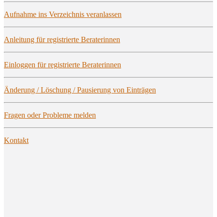
Auf­nah­me ins Ver­zeich­nis veranlassen
Anlei­tung für regis­trier­te Beraterinnen
Ein­log­gen für regis­trier­te Beraterinnen
Ände­rung / Löschung / Pau­sie­rung von Einträgen
Fra­gen oder Pro­ble­me melden
Kon­takt