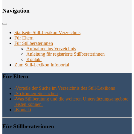
Navi­ga­ti­on
Startseite Still-Lexikon Verzeichnis
Für Eltern
Für Stillberaterinnen
Aufnahme ins Verzeichnis
Anlei­tung für regis­trier­te Stillberaterinnen
Kon­takt
Zum Still-Lexikon Infoportal
Für Eltern
-Vor­tei­le der Suche im Ver­zeich­nis des Still-Lexikons
-So kön­nen Sie suchen
-Was Still­be­ra­tung und die wei­te­ren Unter­stüt­zungs­an­ge­bo­te
leis­ten können
-Kon­takt
Für Still­be­ra­te­rin­nen