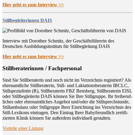
Hier geht es zum Interview >>
Stillbegleiterinnen DAIS
Interview mit Dorothee Schmitz, der Geschäftsführerin des
Deutschen Ausbildungsinstituts für Stillbegleitung DAIS
Hier geht es zum Interview >>
Still­be­ra­te­rin­nen / Fachpersonal
Sind Sie Still­be­ra­te­rin und noch nicht im Ver­zeich­nis regis­triert? Als
ehren­amt­li­che Still­be­ra­te­rin, Still- und Lak­ta­ti­ons­be­ra­te­rin IBCLC,
Still
spe­zia­lis­tin
(R), Still­be­ra­te­rin FBZ Bens­berg, Still­be­ra­te­rin EISL
oder Still­be­glei­te­rin DAIS kön­nen Sie Ihre Still­grup­pe, Ihr frei­be­ruf­
li­ches oder ehren­amt­li­ches Ange­bot und/oder die Still­sprech­stun­de,
Still­am­bu­lanz oder Still­grup­pe Ihrer Ein­rich­tung ins Ver­zeich­nis des
Still-Lexi­kons ein­tra­gen. Den Ein­trag Ihrer Baby­freund­lich zer­ti­fi­
zier­ten Kli­nik kön­nen Sie außer­dem indi­vi­du­ell gestalten.
Vor­tei­le einer Listung