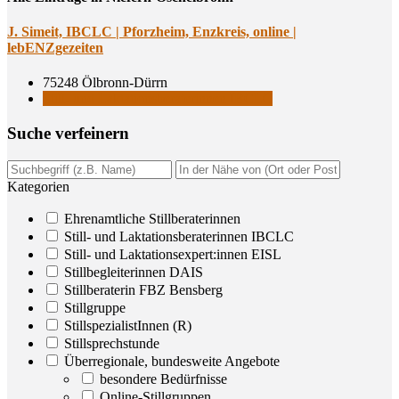
J. Simeit, IBCLC | Pforz­heim, Enz­kreis, online |
lebENZgezeiten
75248 Ölbronn-Dürrn
Still- und Laktationsberaterinnen IBCLC
Suche ver­fei­nern
Kategorien
Ehrenamtliche Stillberaterinnen
Still- und Laktationsberaterinnen IBCLC
Still- und Laktationsexpert:innen EISL
Stillbegleiterinnen DAIS
Stillberaterin FBZ Bensberg
Stillgruppe
StillspezialistInnen (R)
Stillsprechstunde
Überregionale, bundesweite Angebote
besondere Bedürfnisse
Online-Stillgruppen