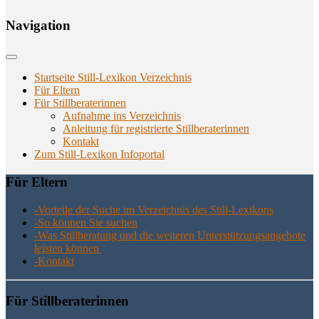
Navi­ga­ti­on
Startseite Still-Lexikon Verzeichnis
Für Eltern
Für Stillberaterinnen
Aufnahme ins Verzeichnis
Anlei­tung für regis­trier­te Stillberaterinnen
Kon­takt
Zum Still-Lexikon Infoportal
Für Eltern
-Vor­tei­le der Suche im Ver­zeich­nis des Still-Lexikons
-So kön­nen Sie suchen
-Was Still­be­ra­tung und die wei­te­ren Unter­stüt­zungs­an­ge­bo­te
leis­ten können
-Kon­takt
Für Still­be­ra­te­rin­nen