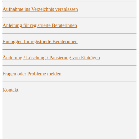
Auf­nah­me ins Ver­zeich­nis veranlassen
Anlei­tung für regis­trier­te Beraterinnen
Ein­log­gen für regis­trier­te Beraterinnen
Ände­rung / Löschung / Pau­sie­rung von Einträgen
Fra­gen oder Pro­ble­me melden
Kon­takt