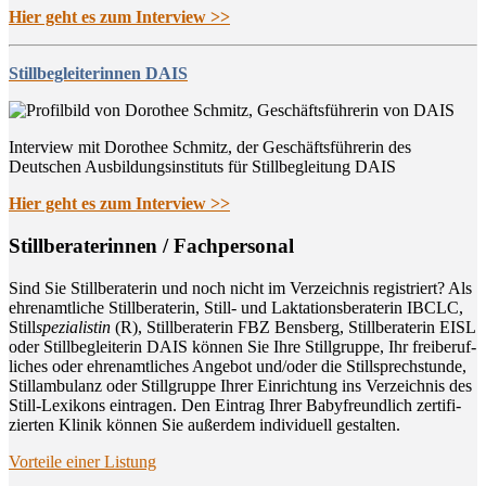
Hier geht es zum Interview >>
Stillbegleiterinnen DAIS
Interview mit Dorothee Schmitz, der Geschäftsführerin des
Deutschen Ausbildungsinstituts für Stillbegleitung DAIS
Hier geht es zum Interview >>
Still­be­ra­te­rin­nen / Fachpersonal
Sind Sie Still­be­ra­te­rin und noch nicht im Ver­zeich­nis regis­triert? Als
ehren­amt­li­che Still­be­ra­te­rin, Still- und Lak­ta­ti­ons­be­ra­te­rin IBCLC,
Still
spe­zia­lis­tin
(R), Still­be­ra­te­rin FBZ Bens­berg, Still­be­ra­te­rin EISL
oder Still­be­glei­te­rin DAIS kön­nen Sie Ihre Still­grup­pe, Ihr frei­be­ruf­
li­ches oder ehren­amt­li­ches Ange­bot und/oder die Still­sprech­stun­de,
Still­am­bu­lanz oder Still­grup­pe Ihrer Ein­rich­tung ins Ver­zeich­nis des
Still-Lexi­kons ein­tra­gen. Den Ein­trag Ihrer Baby­freund­lich zer­ti­fi­
zier­ten Kli­nik kön­nen Sie außer­dem indi­vi­du­ell gestalten.
Vor­tei­le einer Listung