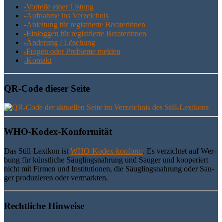
-Vor­tei­le einer Listung
-Auf­nah­me ins Verzeichnis
-Anlei­tung für regis­trier­te Beraterinnen
-Ein­log­gen für regis­trier­te Beraterinnen
-Ände­rung / Löschung
-Fra­gen oder Pro­ble­me melden
-Kon­takt
QR-Code die­ser Seite
WHO-Kodex-Kon­for­mi­tät
Das Still-Lexi­kon ist
WHO-Kodex-kon­form
. Es ver­zich­tet auf Wer­
bung für künst­li­che Säug­lings­nah­rung und Sau­ger und koope­riert
nicht mit Fir­men und Insti­tu­tio­nen, die Säug­lings­nah­rung oder Sau­
ger pro­du­zie­ren oder vermarkten.
Recht­li­che Hinweise