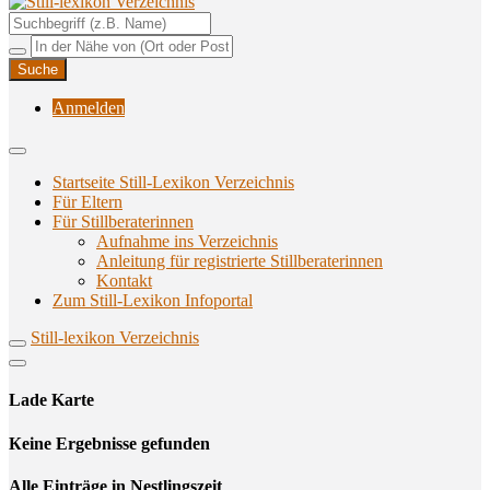
Unterstützungsangebote rund ums Stillen
Still-lexikon Verzeichnis
Anmelden
Startseite Still-Lexikon Verzeichnis
Für Eltern
Für Stillberaterinnen
Aufnahme ins Verzeichnis
Anlei­tung für regis­trier­te Stillberaterinnen
Kon­takt
Zum Still-Lexikon Infoportal
Still-lexikon Verzeichnis
Lade Karte
Кeine Ergebnisse gefunden
Alle Einträge in Nestlingszeit