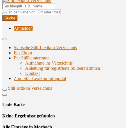
Unterstützungsangebote rund ums Stillen
Still-lexikon Verzeichnis
Anmelden
Startseite Still-Lexikon Verzeichnis
Für Eltern
Für Stillberaterinnen
Aufnahme ins Verzeichnis
Anlei­tung für regis­trier­te Stillberaterinnen
Kon­takt
Zum Still-Lexikon Infoportal
Still-lexikon Verzeichnis
Lade Karte
Кeine Ergebnisse gefunden
Alle Einträge in Morbach