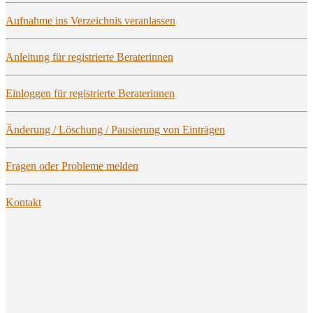
Auf­nah­me ins Ver­zeich­nis veranlassen
Anlei­tung für regis­trier­te Beraterinnen
Ein­log­gen für regis­trier­te Beraterinnen
Ände­rung / Löschung / Pau­sie­rung von Einträgen
Fra­gen oder Pro­ble­me melden
Kon­takt