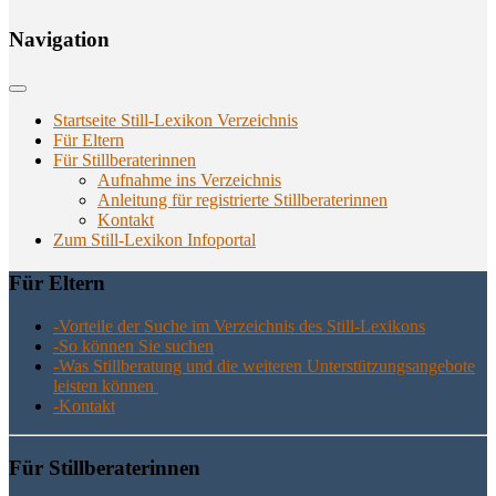
Navi­ga­ti­on
Startseite Still-Lexikon Verzeichnis
Für Eltern
Für Stillberaterinnen
Aufnahme ins Verzeichnis
Anlei­tung für regis­trier­te Stillberaterinnen
Kon­takt
Zum Still-Lexikon Infoportal
Für Eltern
-Vor­tei­le der Suche im Ver­zeich­nis des Still-Lexikons
-So kön­nen Sie suchen
-Was Still­be­ra­tung und die wei­te­ren Unter­stüt­zungs­an­ge­bo­te
leis­ten können
-Kon­takt
Für Still­be­ra­te­rin­nen