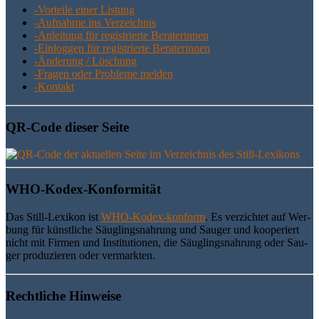
-Vor­tei­le einer Listung
-Auf­nah­me ins Verzeichnis
-Anlei­tung für regis­trier­te Beraterinnen
-Ein­log­gen für regis­trier­te Beraterinnen
-Ände­rung / Löschung
-Fra­gen oder Pro­ble­me melden
-Kon­takt
QR-Code die­ser Seite
WHO-Kodex-Kon­for­mi­tät
Das Still-Lexi­kon ist
WHO-Kodex-kon­form
. Es ver­zich­tet auf Wer­
bung für künst­li­che Säug­lings­nah­rung und Sau­ger und koope­riert
nicht mit Fir­men und Insti­tu­tio­nen, die Säug­lings­nah­rung oder Sau­
ger pro­du­zie­ren oder vermarkten.
Recht­li­che Hinweise