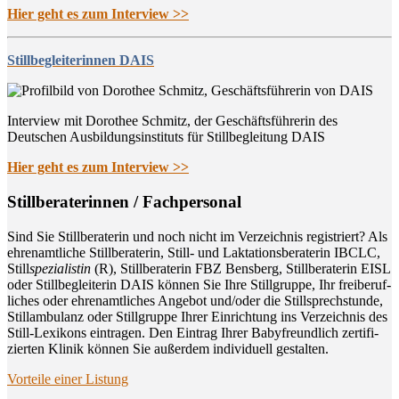
Hier geht es zum Interview >>
Stillbegleiterinnen DAIS
Interview mit Dorothee Schmitz, der Geschäftsführerin des
Deutschen Ausbildungsinstituts für Stillbegleitung DAIS
Hier geht es zum Interview >>
Still­be­ra­te­rin­nen / Fachpersonal
Sind Sie Still­be­ra­te­rin und noch nicht im Ver­zeich­nis regis­triert? Als
ehren­amt­li­che Still­be­ra­te­rin, Still- und Lak­ta­ti­ons­be­ra­te­rin IBCLC,
Still
spe­zia­lis­tin
(R), Still­be­ra­te­rin FBZ Bens­berg, Still­be­ra­te­rin EISL
oder Still­be­glei­te­rin DAIS kön­nen Sie Ihre Still­grup­pe, Ihr frei­be­ruf­
li­ches oder ehren­amt­li­ches Ange­bot und/oder die Still­sprech­stun­de,
Still­am­bu­lanz oder Still­grup­pe Ihrer Ein­rich­tung ins Ver­zeich­nis des
Still-Lexi­kons ein­tra­gen. Den Ein­trag Ihrer Baby­freund­lich zer­ti­fi­
zier­ten Kli­nik kön­nen Sie außer­dem indi­vi­du­ell gestalten.
Vor­tei­le einer Listung