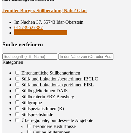
Jen­ni­fer Bor­ger, Still­be­ra­tung Nahe/ Glan
Im Nachen 37, 55743 Idar-Oberstein
015739627387
Stillberaterin FBZ Bensberg
Suche ver­fei­nern
Kategorien
Ehrenamtliche Stillberaterinnen
Still- und Laktationsberaterinnen IBCLC
Still- und Laktationsexpert:innen EISL
Stillbegleiterinnen DAIS
Stillberaterin FBZ Bensberg
Stillgruppe
StillspezialistInnen (R)
Stillsprechstunde
Überregionale, bundesweite Angebote
besondere Bedürfnisse
Online-Stillgruppen