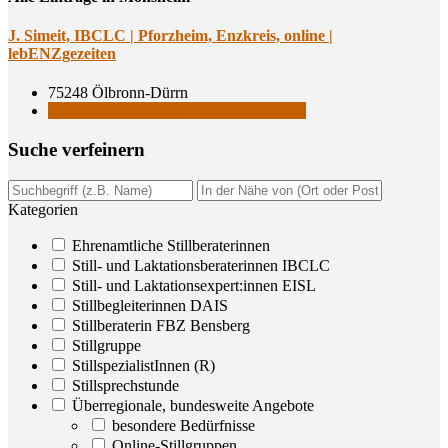
J. Simeit, IBCLC | Pforz­heim, Enz­kreis, online |
lebENZgezeiten
75248 Ölbronn-Dürrn
Still- und Laktationsberaterinnen IBCLC
Suche ver­fei­nern
Kategorien
Ehrenamtliche Stillberaterinnen
Still- und Laktationsberaterinnen IBCLC
Still- und Laktationsexpert:innen EISL
Stillbegleiterinnen DAIS
Stillberaterin FBZ Bensberg
Stillgruppe
StillspezialistInnen (R)
Stillsprechstunde
Überregionale, bundesweite Angebote
besondere Bedürfnisse
Online-Stillgruppen