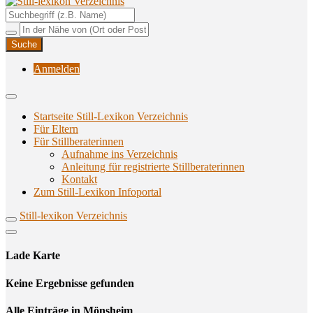
Unterstützungsangebote rund ums Stillen
Still-lexikon Verzeichnis
Anmelden
Startseite Still-Lexikon Verzeichnis
Für Eltern
Für Stillberaterinnen
Aufnahme ins Verzeichnis
Anlei­tung für regis­trier­te Stillberaterinnen
Kon­takt
Zum Still-Lexikon Infoportal
Still-lexikon Verzeichnis
Lade Karte
Кeine Ergebnisse gefunden
Alle Einträge in Mönsheim