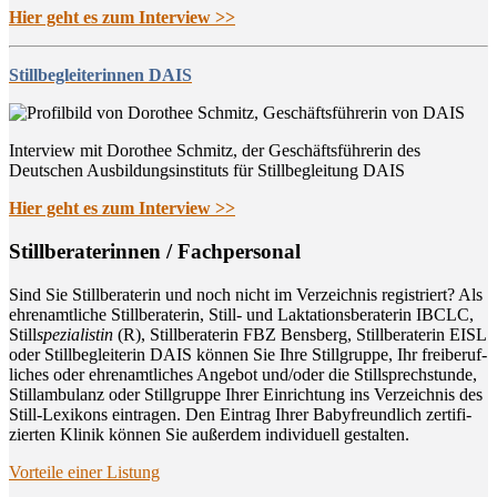
Hier geht es zum Interview >>
Stillbegleiterinnen DAIS
Interview mit Dorothee Schmitz, der Geschäftsführerin des
Deutschen Ausbildungsinstituts für Stillbegleitung DAIS
Hier geht es zum Interview >>
Still­be­ra­te­rin­nen / Fachpersonal
Sind Sie Still­be­ra­te­rin und noch nicht im Ver­zeich­nis regis­triert? Als
ehren­amt­li­che Still­be­ra­te­rin, Still- und Lak­ta­ti­ons­be­ra­te­rin IBCLC,
Still
spe­zia­lis­tin
(R), Still­be­ra­te­rin FBZ Bens­berg, Still­be­ra­te­rin EISL
oder Still­be­glei­te­rin DAIS kön­nen Sie Ihre Still­grup­pe, Ihr frei­be­ruf­
li­ches oder ehren­amt­li­ches Ange­bot und/oder die Still­sprech­stun­de,
Still­am­bu­lanz oder Still­grup­pe Ihrer Ein­rich­tung ins Ver­zeich­nis des
Still-Lexi­kons ein­tra­gen. Den Ein­trag Ihrer Baby­freund­lich zer­ti­fi­
zier­ten Kli­nik kön­nen Sie außer­dem indi­vi­du­ell gestalten.
Vor­tei­le einer Listung