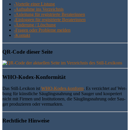
-Vor­tei­le einer Listung
-Auf­nah­me ins Verzeichnis
-Anlei­tung für regis­trier­te Beraterinnen
-Ein­log­gen für regis­trier­te Beraterinnen
-Ände­rung / Löschung
-Fra­gen oder Pro­ble­me melden
-Kon­takt
QR-Code die­ser Seite
WHO-Kodex-Kon­for­mi­tät
Das Still-Lexi­kon ist
WHO-Kodex-kon­form
. Es ver­zich­tet auf Wer­
bung für künst­li­che Säug­lings­nah­rung und Sau­ger und koope­riert
nicht mit Fir­men und Insti­tu­tio­nen, die Säug­lings­nah­rung oder Sau­
ger pro­du­zie­ren oder vermarkten.
Recht­li­che Hinweise