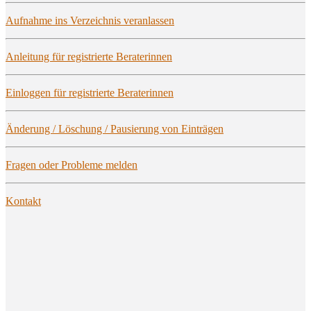
Auf­nah­me ins Ver­zeich­nis veranlassen
Anlei­tung für regis­trier­te Beraterinnen
Ein­log­gen für regis­trier­te Beraterinnen
Ände­rung / Löschung / Pau­sie­rung von Einträgen
Fra­gen oder Pro­ble­me melden
Kon­takt