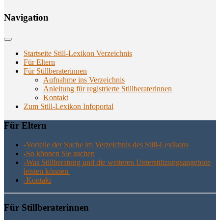
Navi­ga­ti­on
Startseite Still-Lexikon Verzeichnis
Für Eltern
Für Stillberaterinnen
Aufnahme ins Verzeichnis
Anlei­tung für regis­trier­te Stillberaterinnen
Kon­takt
Zum Still-Lexikon Infoportal
Für Eltern
-Vor­tei­le der Suche im Ver­zeich­nis des Still-Lexikons
-So kön­nen Sie suchen
-Was Still­be­ra­tung und die wei­te­ren Unter­stüt­zungs­an­ge­bo­te
leis­ten können
-Kon­takt
Für Still­be­ra­te­rin­nen