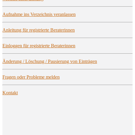
Auf­nah­me ins Ver­zeich­nis veranlassen
Anlei­tung für regis­trier­te Beraterinnen
Ein­log­gen für regis­trier­te Beraterinnen
Ände­rung / Löschung / Pau­sie­rung von Einträgen
Fra­gen oder Pro­ble­me melden
Kon­takt