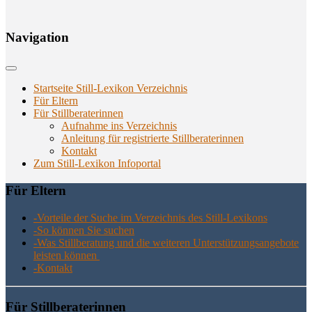
Navi­ga­ti­on
Startseite Still-Lexikon Verzeichnis
Für Eltern
Für Stillberaterinnen
Aufnahme ins Verzeichnis
Anlei­tung für regis­trier­te Stillberaterinnen
Kon­takt
Zum Still-Lexikon Infoportal
Für Eltern
-Vor­tei­le der Suche im Ver­zeich­nis des Still-Lexikons
-So kön­nen Sie suchen
-Was Still­be­ra­tung und die wei­te­ren Unter­stüt­zungs­an­ge­bo­te
leis­ten können
-Kon­takt
Für Still­be­ra­te­rin­nen