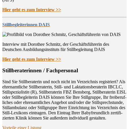
Hier geht es zum Interview >>
Stillbegleiterinnen DAIS
Interview mit Dorothee Schmitz, der Geschäftsführerin des
Deutschen Ausbildungsinstituts für Stillbegleitung DAIS
Hier geht es zum Interview >>
Still­be­ra­te­rin­nen / Fachpersonal
Sind Sie Still­be­ra­te­rin und noch nicht im Ver­zeich­nis regis­triert? Als
ehren­amt­li­che Still­be­ra­te­rin, Still- und Lak­ta­ti­ons­be­ra­te­rin IBCLC,
Still
spe­zia­lis­tin
(R), Still­be­ra­te­rin FBZ Bens­berg, Still­be­ra­te­rin EISL
oder Still­be­glei­te­rin DAIS kön­nen Sie Ihre Still­grup­pe, Ihr frei­be­ruf­
li­ches oder ehren­amt­li­ches Ange­bot und/oder die Still­sprech­stun­de,
Still­am­bu­lanz oder Still­grup­pe Ihrer Ein­rich­tung ins Ver­zeich­nis des
Still-Lexi­kons ein­tra­gen. Den Ein­trag Ihrer Baby­freund­lich zer­ti­fi­
zier­ten Kli­nik kön­nen Sie außer­dem indi­vi­du­ell gestalten.
Vor­tei­le einer Listung