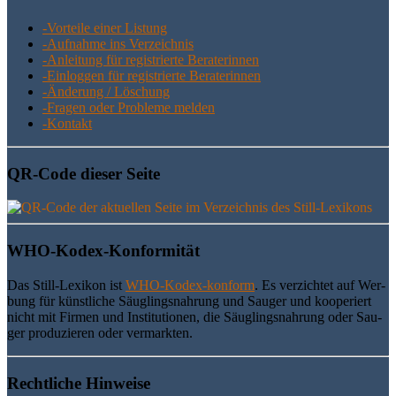
-Vor­tei­le einer Listung
-Auf­nah­me ins Verzeichnis
-Anlei­tung für regis­trier­te Beraterinnen
-Ein­log­gen für regis­trier­te Beraterinnen
-Ände­rung / Löschung
-Fra­gen oder Pro­ble­me melden
-Kon­takt
QR-Code die­ser Seite
WHO-Kodex-Kon­for­mi­tät
Das Still-Lexi­kon ist
WHO-Kodex-kon­form
. Es ver­zich­tet auf Wer­
bung für künst­li­che Säug­lings­nah­rung und Sau­ger und koope­riert
nicht mit Fir­men und Insti­tu­tio­nen, die Säug­lings­nah­rung oder Sau­
ger pro­du­zie­ren oder vermarkten.
Recht­li­che Hinweise