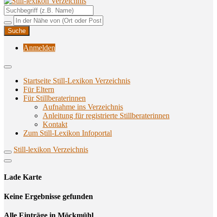
Unterstützungsangebote rund ums Stillen
Still-lexikon Verzeichnis
Anmelden
Startseite Still-Lexikon Verzeichnis
Für Eltern
Für Stillberaterinnen
Aufnahme ins Verzeichnis
Anlei­tung für regis­trier­te Stillberaterinnen
Kon­takt
Zum Still-Lexikon Infoportal
Still-lexikon Verzeichnis
Lade Karte
Кeine Ergebnisse gefunden
Alle Einträge in Möckmühl