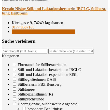
Kers­tin Nis­ing Still-und Lak­ta­ti­ons­be­ra­te­rin IBCLC, Still­be­ra­
tung Heilbronn
Kirchgasse 9, 74249 Jagsthausen
0177 8587185
Still- und Laktationsberaterinnen IBCLC
Suche ver­fei­nern
Kategorien
Ehrenamtliche Stillberaterinnen
Still- und Laktationsberaterinnen IBCLC
Still- und Laktationsexpert:innen EISL
Stillbegleiterinnen DAIS
Stillberaterin FBZ Bensberg
Stillgruppe
StillspezialistInnen (R)
Stillsprechstunde
Überregionale, bundesweite Angebote
besondere Bedürfnisse