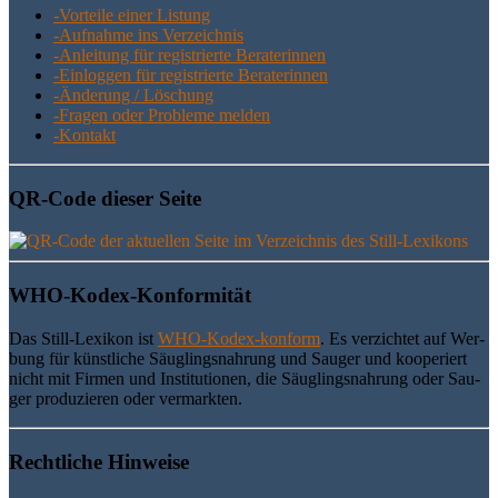
-Vor­tei­le einer Listung
-Auf­nah­me ins Verzeichnis
-Anlei­tung für regis­trier­te Beraterinnen
-Ein­log­gen für regis­trier­te Beraterinnen
-Ände­rung / Löschung
-Fra­gen oder Pro­ble­me melden
-Kon­takt
QR-Code die­ser Seite
WHO-Kodex-Kon­for­mi­tät
Das Still-Lexi­kon ist
WHO-Kodex-kon­form
. Es ver­zich­tet auf Wer­
bung für künst­li­che Säug­lings­nah­rung und Sau­ger und koope­riert
nicht mit Fir­men und Insti­tu­tio­nen, die Säug­lings­nah­rung oder Sau­
ger pro­du­zie­ren oder vermarkten.
Recht­li­che Hinweise