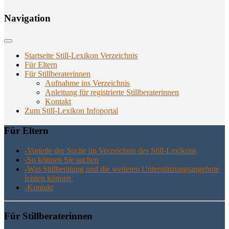
Navi­ga­ti­on
Startseite Still-Lexikon Verzeichnis
Für Eltern
Für Stillberaterinnen
Aufnahme ins Verzeichnis
Anlei­tung für regis­trier­te Stillberaterinnen
Kon­takt
Zum Still-Lexikon Infoportal
Für Eltern
-Vor­tei­le der Suche im Ver­zeich­nis des Still-Lexikons
-So kön­nen Sie suchen
-Was Still­be­ra­tung und die wei­te­ren Unter­stüt­zungs­an­ge­bo­te
leis­ten können
-Kon­takt
Für Still­be­ra­te­rin­nen