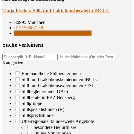
Tan­ja Fischer, Still- und Lak­ta­ti­ons­be­ra­te­rin IBCLC
80995 München
015156687138
Still- und Laktationsberaterinnen IBCLC
Suche ver­fei­nern
Kategorien
Ehrenamtliche Stillberaterinnen
Still- und Laktationsberaterinnen IBCLC
Still- und Laktationsexpert:innen EISL
Stillbegleiterinnen DAIS
Stillberaterin FBZ Bensberg
Stillgruppe
StillspezialistInnen (R)
Stillsprechstunde
Überregionale, bundesweite Angebote
besondere Bedürfnisse
Online-Stillgruppen