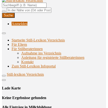
Unterstützungsangebote rund ums Stillen
Still-lexikon Verzeichnis
Anmelden
Startseite Still-Lexikon Verzeichnis
Für Eltern
Für Stillberaterinnen
Aufnahme ins Verzeichnis
Anlei­tung für regis­trier­te Stillberaterinnen
Kon­takt
Zum Still-Lexikon Infoportal
Still-lexikon Verzeichnis
Lade Karte
Кeine Ergebnisse gefunden
Alle Einträge in Millchbildung