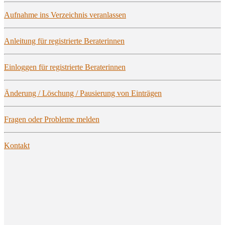
Auf­nah­me ins Ver­zeich­nis veranlassen
Anlei­tung für regis­trier­te Beraterinnen
Ein­log­gen für regis­trier­te Beraterinnen
Ände­rung / Löschung / Pau­sie­rung von Einträgen
Fra­gen oder Pro­ble­me melden
Kon­takt