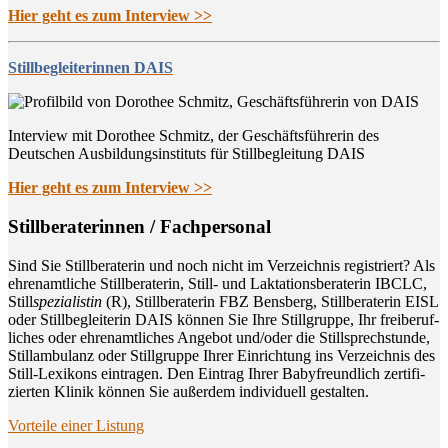
Hier geht es zum Interview >>
Stillbegleiterinnen DAIS
Interview mit Dorothee Schmitz, der Geschäftsführerin des
Deutschen Ausbildungsinstituts für Stillbegleitung DAIS
Hier geht es zum Interview >>
Still­be­ra­te­rin­nen / Fachpersonal
Sind Sie Still­be­ra­te­rin und noch nicht im Ver­zeich­nis regis­triert? Als
ehren­amt­li­che Still­be­ra­te­rin, Still- und Lak­ta­ti­ons­be­ra­te­rin IBCLC,
Still
spe­zia­lis­tin
(R), Still­be­ra­te­rin FBZ Bens­berg, Still­be­ra­te­rin EISL
oder Still­be­glei­te­rin DAIS kön­nen Sie Ihre Still­grup­pe, Ihr frei­be­ruf­
li­ches oder ehren­amt­li­ches Ange­bot und/oder die Still­sprech­stun­de,
Still­am­bu­lanz oder Still­grup­pe Ihrer Ein­rich­tung ins Ver­zeich­nis des
Still-Lexi­kons ein­tra­gen. Den Ein­trag Ihrer Baby­freund­lich zer­ti­fi­
zier­ten Kli­nik kön­nen Sie außer­dem indi­vi­du­ell gestalten.
Vor­tei­le einer Listung