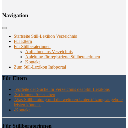
Navi­ga­ti­on
Startseite Still-Lexikon Verzeichnis
Für Eltern
Für Stillberaterinnen
Aufnahme ins Verzeichnis
Anlei­tung für regis­trier­te Stillberaterinnen
Kon­takt
Zum Still-Lexikon Infoportal
Für Eltern
-Vor­tei­le der Suche im Ver­zeich­nis des Still-Lexikons
-So kön­nen Sie suchen
-Was Still­be­ra­tung und die wei­te­ren Unter­stüt­zungs­an­ge­bo­te
leis­ten können
-Kon­takt
Für Still­be­ra­te­rin­nen