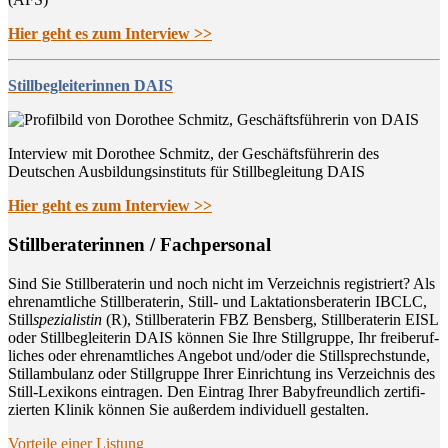
Hier geht es zum Interview >>
Stillbegleiterinnen DAIS
Interview mit Dorothee Schmitz, der Geschäftsführerin des
Deutschen Ausbildungsinstituts für Stillbegleitung DAIS
Hier geht es zum Interview >>
Still­be­ra­te­rin­nen / Fachpersonal
Sind Sie Still­be­ra­te­rin und noch nicht im Ver­zeich­nis regis­triert? Als
ehren­amt­li­che Still­be­ra­te­rin, Still- und Lak­ta­ti­ons­be­ra­te­rin IBCLC,
Still
spe­zia­lis­tin
(R), Still­be­ra­te­rin FBZ Bens­berg, Still­be­ra­te­rin EISL
oder Still­be­glei­te­rin DAIS kön­nen Sie Ihre Still­grup­pe, Ihr frei­be­ruf­
li­ches oder ehren­amt­li­ches Ange­bot und/oder die Still­sprech­stun­de,
Still­am­bu­lanz oder Still­grup­pe Ihrer Ein­rich­tung ins Ver­zeich­nis des
Still-Lexi­kons ein­tra­gen. Den Ein­trag Ihrer Baby­freund­lich zer­ti­fi­
zier­ten Kli­nik kön­nen Sie außer­dem indi­vi­du­ell gestalten.
Vor­tei­le einer Listung