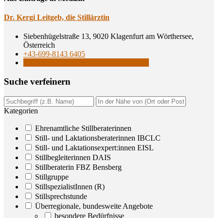
Dr. Ker­gi Leit­geb, die Stillärztin
Siebenhügelstraße 13, 9020 Klagenfurt am Wörthersee,
Österreich
+43-699-8143 6405
Still- und Laktationsberaterinnen IBCLC
Suche ver­fei­nern
Kategorien
Ehrenamtliche Stillberaterinnen
Still- und Laktationsberaterinnen IBCLC
Still- und Laktationsexpert:innen EISL
Stillbegleiterinnen DAIS
Stillberaterin FBZ Bensberg
Stillgruppe
StillspezialistInnen (R)
Stillsprechstunde
Überregionale, bundesweite Angebote
besondere Bedürfnisse