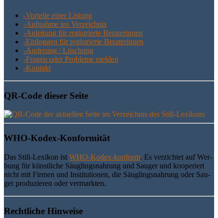
-Vor­tei­le einer Listung
-Auf­nah­me ins Verzeichnis
-Anlei­tung für regis­trier­te Beraterinnen
-Ein­log­gen für regis­trier­te Beraterinnen
-Ände­rung / Löschung
-Fra­gen oder Pro­ble­me melden
-Kon­takt
QR-Code die­ser Seite
WHO-Kodex-Kon­for­mi­tät
Das Still-Lexi­kon ist
WHO-Kodex-kon­form
. Es ver­zich­tet auf Wer­
bung für künst­li­che Säug­lings­nah­rung und Sau­ger und koope­riert
nicht mit Fir­men und Insti­tu­tio­nen, die Säug­lings­nah­rung oder Sau­
ger pro­du­zie­ren oder vermarkten.
Recht­li­che Hinweise