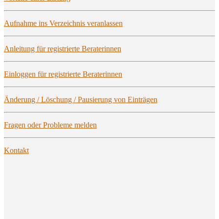
Auf­nah­me ins Ver­zeich­nis veranlassen
Anlei­tung für regis­trier­te Beraterinnen
Ein­log­gen für regis­trier­te Beraterinnen
Ände­rung / Löschung / Pau­sie­rung von Einträgen
Fra­gen oder Pro­ble­me melden
Kon­takt