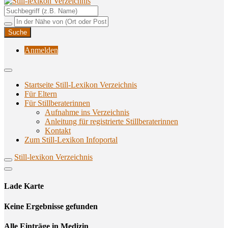
Unterstützungsangebote rund ums Stillen
Still-lexikon Verzeichnis
Anmelden
Startseite Still-Lexikon Verzeichnis
Für Eltern
Für Stillberaterinnen
Aufnahme ins Verzeichnis
Anlei­tung für regis­trier­te Stillberaterinnen
Kon­takt
Zum Still-Lexikon Infoportal
Still-lexikon Verzeichnis
Lade Karte
Кeine Ergebnisse gefunden
Alle Einträge in Medizin