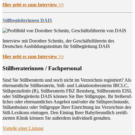
Hier geht es zum Interview >>
Stillbegleiterinnen DAIS
Interview mit Dorothee Schmitz, der Geschäftsführerin des
Deutschen Ausbildungsinstituts für Stillbegleitung DAIS
Hier geht es zum Interview >>
Still­be­ra­te­rin­nen / Fachpersonal
Sind Sie Still­be­ra­te­rin und noch nicht im Ver­zeich­nis regis­triert? Als
ehren­amt­li­che Still­be­ra­te­rin, Still- und Lak­ta­ti­ons­be­ra­te­rin IBCLC,
Still
spe­zia­lis­tin
(R), Still­be­ra­te­rin FBZ Bens­berg, Still­be­ra­te­rin EISL
oder Still­be­glei­te­rin DAIS kön­nen Sie Ihre Still­grup­pe, Ihr frei­be­ruf­
li­ches oder ehren­amt­li­ches Ange­bot und/oder die Still­sprech­stun­de,
Still­am­bu­lanz oder Still­grup­pe Ihrer Ein­rich­tung ins Ver­zeich­nis des
Still-Lexi­kons ein­tra­gen. Den Ein­trag Ihrer Baby­freund­lich zer­ti­fi­
zier­ten Kli­nik kön­nen Sie außer­dem indi­vi­du­ell gestalten.
Vor­tei­le einer Listung