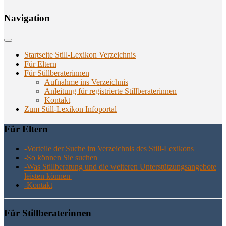
Navi­ga­ti­on
Startseite Still-Lexikon Verzeichnis
Für Eltern
Für Stillberaterinnen
Aufnahme ins Verzeichnis
Anlei­tung für regis­trier­te Stillberaterinnen
Kon­takt
Zum Still-Lexikon Infoportal
Für Eltern
-Vor­tei­le der Suche im Ver­zeich­nis des Still-Lexikons
-So kön­nen Sie suchen
-Was Still­be­ra­tung und die wei­te­ren Unter­stüt­zungs­an­ge­bo­te
leis­ten können
-Kon­takt
Für Still­be­ra­te­rin­nen