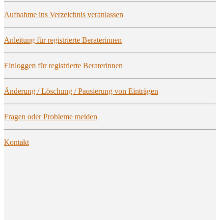
Auf­nah­me ins Ver­zeich­nis veranlassen
Anlei­tung für regis­trier­te Beraterinnen
Ein­log­gen für regis­trier­te Beraterinnen
Ände­rung / Löschung / Pau­sie­rung von Einträgen
Fra­gen oder Pro­ble­me melden
Kon­takt