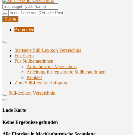
Unterstützungsangebote rund ums Stillen
Still-lexikon Verzeichnis
Anmelden
Startseite Still-Lexikon Verzeichnis
Für Eltern
Für Stillberaterinnen
Aufnahme ins Verzeichnis
Anlei­tung für regis­trier­te Stillberaterinnen
Kon­takt
Zum Still-Lexikon Infoportal
Still-lexikon Verzeichnis
Lade Karte
Кeine Ergebnisse gefunden
Alle Einträge in Mecklenburgische Seenplatte