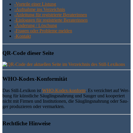
-Vor­tei­le einer Listung
-Auf­nah­me ins Verzeichnis
-Anlei­tung für regis­trier­te Beraterinnen
-Ein­log­gen für regis­trier­te Beraterinnen
-Ände­rung / Löschung
-Fra­gen oder Pro­ble­me melden
-Kon­takt
QR-Code die­ser Seite
WHO-Kodex-Kon­for­mi­tät
Das Still-Lexi­kon ist
WHO-Kodex-kon­form
. Es ver­zich­tet auf Wer­
bung für künst­li­che Säug­lings­nah­rung und Sau­ger und koope­riert
nicht mit Fir­men und Insti­tu­tio­nen, die Säug­lings­nah­rung oder Sau­
ger pro­du­zie­ren oder vermarkten.
Recht­li­che Hinweise