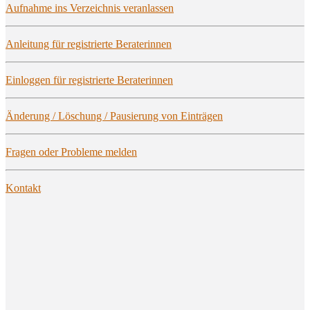
Auf­nah­me ins Ver­zeich­nis veranlassen
Anlei­tung für regis­trier­te Beraterinnen
Ein­log­gen für regis­trier­te Beraterinnen
Ände­rung / Löschung / Pau­sie­rung von Einträgen
Fra­gen oder Pro­ble­me melden
Kon­takt