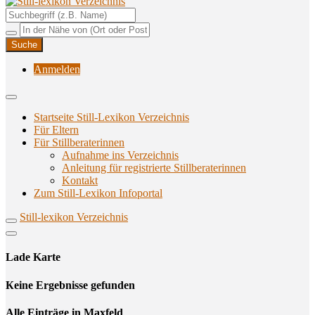
Unterstützungsangebote rund ums Stillen
Still-lexikon Verzeichnis
Anmelden
Startseite Still-Lexikon Verzeichnis
Für Eltern
Für Stillberaterinnen
Aufnahme ins Verzeichnis
Anlei­tung für regis­trier­te Stillberaterinnen
Kon­takt
Zum Still-Lexikon Infoportal
Still-lexikon Verzeichnis
Lade Karte
Кeine Ergebnisse gefunden
Alle Einträge in Maxfeld