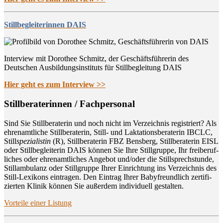
Stillbegleiterinnen DAIS
Interview mit Dorothee Schmitz, der Geschäftsführerin des
Deutschen Ausbildungsinstituts für Stillbegleitung DAIS
Hier geht es zum Interview >>
Still­be­ra­te­rin­nen / Fachpersonal
Sind Sie Still­be­ra­te­rin und noch nicht im Ver­zeich­nis regis­triert? Als
ehren­amt­li­che Still­be­ra­te­rin, Still- und Lak­ta­ti­ons­be­ra­te­rin IBCLC,
Still
spe­zia­lis­tin
(R), Still­be­ra­te­rin FBZ Bens­berg, Still­be­ra­te­rin EISL
oder Still­be­glei­te­rin DAIS kön­nen Sie Ihre Still­grup­pe, Ihr frei­be­ruf­
li­ches oder ehren­amt­li­ches Ange­bot und/oder die Still­sprech­stun­de,
Still­am­bu­lanz oder Still­grup­pe Ihrer Ein­rich­tung ins Ver­zeich­nis des
Still-Lexi­kons ein­tra­gen. Den Ein­trag Ihrer Baby­freund­lich zer­ti­fi­
zier­ten Kli­nik kön­nen Sie außer­dem indi­vi­du­ell gestalten.
Vor­tei­le einer Listung