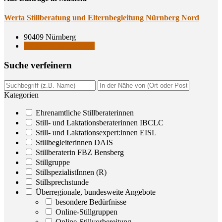
Werta Still­be­ra­tung und Eltern­be­glei­tung Nürn­berg Nord
90409 Nürnberg
StillspezialistInnen (R)
Suche ver­fei­nern
Kategorien
Ehrenamtliche Stillberaterinnen
Still- und Laktationsberaterinnen IBCLC
Still- und Laktationsexpert:innen EISL
Stillbegleiterinnen DAIS
Stillberaterin FBZ Bensberg
Stillgruppe
StillspezialistInnen (R)
Stillsprechstunde
Überregionale, bundesweite Angebote
besondere Bedürfnisse
Online-Stillgruppen
Online-Stillvorbereitung