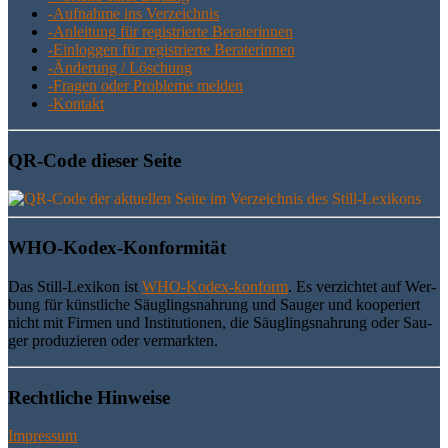
-Auf­nah­me ins Verzeichnis
-Anlei­tung für regis­trier­te Beraterinnen
-Ein­log­gen für regis­trier­te Beraterinnen
-Ände­rung / Löschung
-Fra­gen oder Pro­ble­me melden
-Kon­takt
QR-Code die­ser Seite
WHO-Kodex-Kon­for­mi­tät
Das Still-Lexi­kon ist
WHO-Kodex-kon­form
. Es ver­zich­tet auf Wer­
bung für künst­li­che Säug­lings­nah­rung und Sau­ger und koope­riert
nicht mit Fir­men und Insti­tu­tio­nen, die Säug­lings­nah­rung oder Sau­
ger pro­du­zie­ren oder vermarkten.
Recht­li­che Hinweise
Impressum