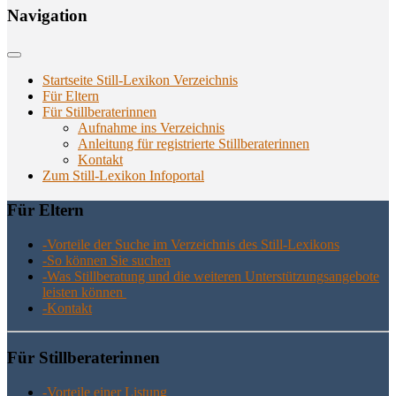
Navi­ga­ti­on
Startseite Still-Lexikon Verzeichnis
Für Eltern
Für Stillberaterinnen
Aufnahme ins Verzeichnis
Anlei­tung für regis­trier­te Stillberaterinnen
Kon­takt
Zum Still-Lexikon Infoportal
Für Eltern
-Vor­tei­le der Suche im Ver­zeich­nis des Still-Lexikons
-So kön­nen Sie suchen
-Was Still­be­ra­tung und die wei­te­ren Unter­stüt­zungs­an­ge­bo­te
leis­ten können
-Kon­takt
Für Still­be­ra­te­rin­nen
-Vor­tei­le einer Listung