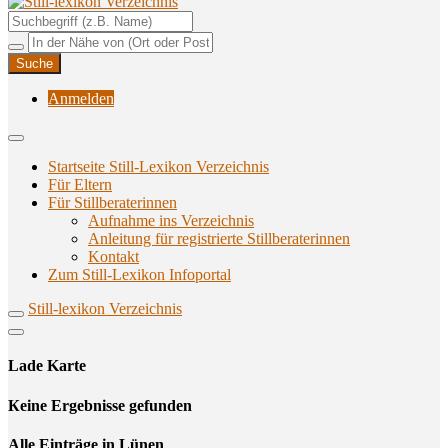
Unterstützungsangebote rund ums Stillen
Still-lexikon Verzeichnis
Anmelden
Startseite Still-Lexikon Verzeichnis
Für Eltern
Für Stillberaterinnen
Aufnahme ins Verzeichnis
Anlei­tung für regis­trier­te Stillberaterinnen
Kon­takt
Zum Still-Lexikon Infoportal
Still-lexikon Verzeichnis
Lade Karte
Кeine Ergebnisse gefunden
Alle Einträge in Lünen