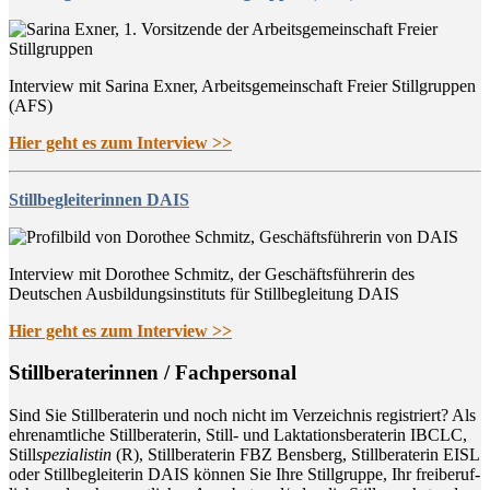
Interview mit Sarina Exner, Arbeitsgemeinschaft Freier Stillgruppen
(AFS)
Hier geht es zum Interview >>
Stillbegleiterinnen DAIS
Interview mit Dorothee Schmitz, der Geschäftsführerin des
Deutschen Ausbildungsinstituts für Stillbegleitung DAIS
Hier geht es zum Interview >>
Still­be­ra­te­rin­nen / Fachpersonal
Sind Sie Still­be­ra­te­rin und noch nicht im Ver­zeich­nis regis­triert? Als
ehren­amt­li­che Still­be­ra­te­rin, Still- und Lak­ta­ti­ons­be­ra­te­rin IBCLC,
Still
spe­zia­lis­tin
(R), Still­be­ra­te­rin FBZ Bens­berg, Still­be­ra­te­rin EISL
oder Still­be­glei­te­rin DAIS kön­nen Sie Ihre Still­grup­pe, Ihr frei­be­ruf­