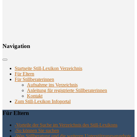
Navi­ga­ti­on
Startseite Still-Lexikon Verzeichnis
Für Eltern
Für Stillberaterinnen
Aufnahme ins Verzeichnis
Anlei­tung für regis­trier­te Stillberaterinnen
Kon­takt
Zum Still-Lexikon Infoportal
Für Eltern
-Vor­tei­le der Suche im Ver­zeich­nis des Still-Lexikons
-So kön­nen Sie suchen
-Was Still­be­ra­tung und die wei­te­ren Unter­stüt­zungs­an­ge­bo­te