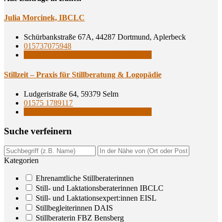
Julia Mor­ci­nek, IBCLC
Schürbankstraße 67A, 44287 Dortmund, Aplerbeck
015737075948
Still- und Laktationsberaterinnen IBCLC
Still­zeit – Pra­xis für Still­be­ra­tung & Logopädie
Ludgeristraße 64, 59379 Selm
01575 1789117
Still- und Laktationsberaterinnen IBCLC
Suche ver­fei­nern
Kategorien
Ehrenamtliche Stillberaterinnen
Still- und Laktationsberaterinnen IBCLC
Still- und Laktationsexpert:innen EISL
Stillbegleiterinnen DAIS
Stillberaterin FBZ Bensberg