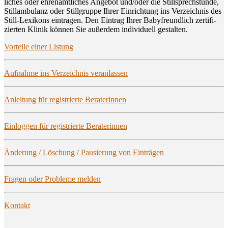
li­ches oder ehren­amt­li­ches Ange­bot und/oder die Still­sprech­stun­de,
Still­am­bu­lanz oder Still­grup­pe Ihrer Ein­rich­tung ins Ver­zeich­nis des
Still-Lexi­kons ein­tra­gen. Den Ein­trag Ihrer Baby­freund­lich zer­ti­fi­
zier­ten Kli­nik kön­nen Sie außer­dem indi­vi­du­ell gestalten.
Vor­tei­le einer Listung
Auf­nah­me ins Ver­zeich­nis veranlassen
Anlei­tung für regis­trier­te Beraterinnen
Ein­log­gen für regis­trier­te Beraterinnen
Ände­rung / Löschung / Pau­sie­rung von Einträgen
Fra­gen oder Pro­ble­me melden
Kon­takt