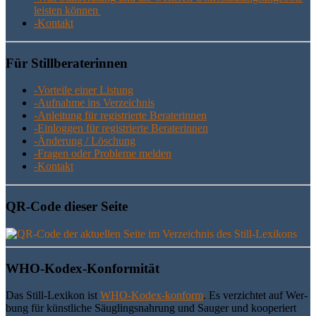
leis­ten können
-Kon­takt
Für Still­be­ra­te­rin­nen
-Vor­tei­le einer Listung
-Auf­nah­me ins Verzeichnis
-Anlei­tung für regis­trier­te Beraterinnen
-Ein­log­gen für regis­trier­te Beraterinnen
-Ände­rung / Löschung
-Fra­gen oder Pro­ble­me melden
-Kon­takt
QR-Code die­ser Seite
WHO-Kodex-Kon­for­mi­tät
Das Still-Lexi­kon ist
WHO-Kodex-kon­form
. Es ver­zich­tet auf Wer­
bung für künst­li­che Säug­lings­nah­rung und Sau­ger und koope­riert