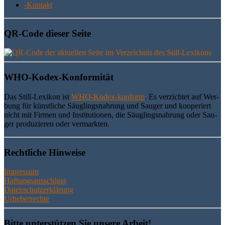
-Kon­takt
QR-Code die­ser Seite
WHO-Kodex-Kon­for­mi­tät
Das Still-Lexi­kon ist
WHO-Kodex-kon­form
. Es ver­zich­tet auf Wer­
bung für künst­li­che Säug­lings­nah­rung und Sau­ger und koope­riert
nicht mit Fir­men und Insti­tu­tio­nen, die Säug­lings­nah­rung oder Sau­
ger pro­du­zie­ren oder vermarkten.
Recht­li­che Hinweise
Impressum
Haftungsausschluss
Datenschutzerklärung
Urheberrechte
Bit­te unter­stüt­zen Sie unse­re Arbeit!