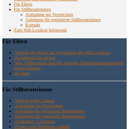
Für Eltern
Für Stillberaterinnen
Aufnahme ins Verzeichnis
Anlei­tung für regis­trier­te Stillberaterinnen
Kon­takt
Zum Still-Lexikon Infoportal
Für Eltern
-Vor­tei­le der Suche im Ver­zeich­nis des Still-Lexikons
-So kön­nen Sie suchen
-Was Still­be­ra­tung und die wei­te­ren Unter­stüt­zungs­an­ge­bo­te
leis­ten können
-Kon­takt
Für Still­be­ra­te­rin­nen
-Vor­tei­le einer Listung
-Auf­nah­me ins Verzeichnis
-Anlei­tung für regis­trier­te Beraterinnen
-Ein­log­gen für regis­trier­te Beraterinnen
-Ände­rung / Löschung
-Fra­gen oder Pro­ble­me melden