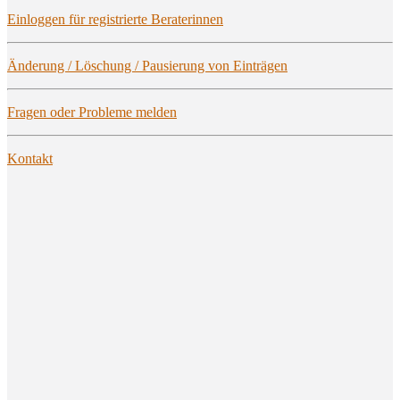
Ein­log­gen für regis­trier­te Beraterinnen
Ände­rung / Löschung / Pau­sie­rung von Einträgen
Fra­gen oder Pro­ble­me melden
Kon­takt