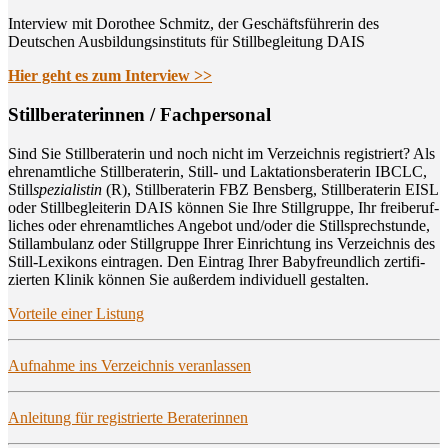
Interview mit Dorothee Schmitz, der Geschäftsführerin des
Deutschen Ausbildungsinstituts für Stillbegleitung DAIS
Hier geht es zum Interview >>
Still­be­ra­te­rin­nen / Fachpersonal
Sind Sie Still­be­ra­te­rin und noch nicht im Ver­zeich­nis regis­triert? Als
ehren­amt­li­che Still­be­ra­te­rin, Still- und Lak­ta­ti­ons­be­ra­te­rin IBCLC,
Still
spe­zia­lis­tin
(R), Still­be­ra­te­rin FBZ Bens­berg, Still­be­ra­te­rin EISL
oder Still­be­glei­te­rin DAIS kön­nen Sie Ihre Still­grup­pe, Ihr frei­be­ruf­
li­ches oder ehren­amt­li­ches Ange­bot und/oder die Still­sprech­stun­de,
Still­am­bu­lanz oder Still­grup­pe Ihrer Ein­rich­tung ins Ver­zeich­nis des
Still-Lexi­kons ein­tra­gen. Den Ein­trag Ihrer Baby­freund­lich zer­ti­fi­
zier­ten Kli­nik kön­nen Sie außer­dem indi­vi­du­ell gestalten.
Vor­tei­le einer Listung
Auf­nah­me ins Ver­zeich­nis veranlassen
Anlei­tung für regis­trier­te Beraterinnen