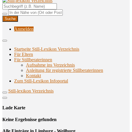
Unterstützungsangebote rund ums Stillen
Still-lexikon Verzeichnis
Anmelden
Startseite Still-Lexikon Verzeichnis
Für Eltern
Für Stillberaterinnen
Aufnahme ins Verzeichnis
Anlei­tung für regis­trier­te Stillberaterinnen
Kon­takt
Zum Still-Lexikon Infoportal
Still-lexikon Verzeichnis
Lade Karte
Кeine Ergebnisse gefunden
Alle Einträge in Limburg - Weilburg