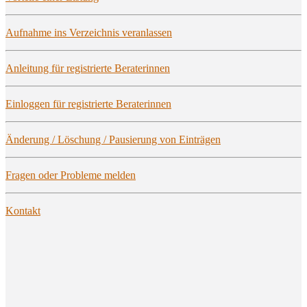
Auf­nah­me ins Ver­zeich­nis veranlassen
Anlei­tung für regis­trier­te Beraterinnen
Ein­log­gen für regis­trier­te Beraterinnen
Ände­rung / Löschung / Pau­sie­rung von Einträgen
Fra­gen oder Pro­ble­me melden
Kon­takt