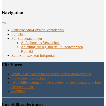
Navi­ga­ti­on
Startseite Still-Lexikon Verzeichnis
Für Eltern
Für Stillberaterinnen
Aufnahme ins Verzeichnis
Anlei­tung für regis­trier­te Stillberaterinnen
Kon­takt
Zum Still-Lexikon Infoportal
Für Eltern
-Vor­tei­le der Suche im Ver­zeich­nis des Still-Lexikons
-So kön­nen Sie suchen
-Was Still­be­ra­tung und die wei­te­ren Unter­stüt­zungs­an­ge­bo­te
leis­ten können
-Kon­takt
Für Still­be­ra­te­rin­nen