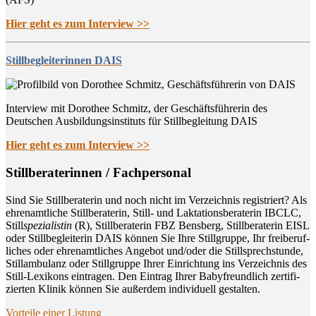
Hier geht es zum Interview >>
Stillbegleiterinnen DAIS
Interview mit Dorothee Schmitz, der Geschäftsführerin des
Deutschen Ausbildungsinstituts für Stillbegleitung DAIS
Hier geht es zum Interview >>
Still­be­ra­te­rin­nen / Fachpersonal
Sind Sie Still­be­ra­te­rin und noch nicht im Ver­zeich­nis regis­triert? Als
ehren­amt­li­che Still­be­ra­te­rin, Still- und Lak­ta­ti­ons­be­ra­te­rin IBCLC,
Still
spe­zia­lis­tin
(R), Still­be­ra­te­rin FBZ Bens­berg, Still­be­ra­te­rin EISL
oder Still­be­glei­te­rin DAIS kön­nen Sie Ihre Still­grup­pe, Ihr frei­be­ruf­
li­ches oder ehren­amt­li­ches Ange­bot und/oder die Still­sprech­stun­de,
Still­am­bu­lanz oder Still­grup­pe Ihrer Ein­rich­tung ins Ver­zeich­nis des
Still-Lexi­kons ein­tra­gen. Den Ein­trag Ihrer Baby­freund­lich zer­ti­fi­
zier­ten Kli­nik kön­nen Sie außer­dem indi­vi­du­ell gestalten.
Vor­tei­le einer Listung