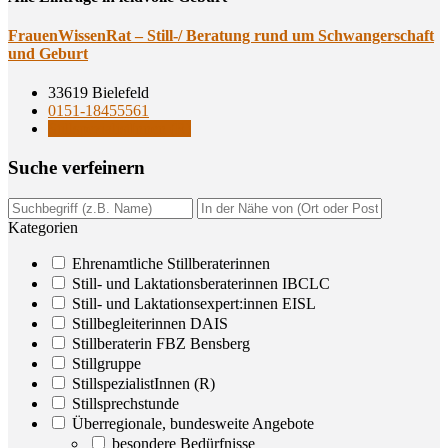
Frau­en­Wis­sen­Rat – Still-/ Bera­tung rund um Schwan­ger­schaft
und Geburt
33619 Bielefeld
0151-18455561
StillspezialistInnen (R)
Suche ver­fei­nern
Kategorien
Ehrenamtliche Stillberaterinnen
Still- und Laktationsberaterinnen IBCLC
Still- und Laktationsexpert:innen EISL
Stillbegleiterinnen DAIS
Stillberaterin FBZ Bensberg
Stillgruppe
StillspezialistInnen (R)
Stillsprechstunde
Überregionale, bundesweite Angebote
besondere Bedürfnisse