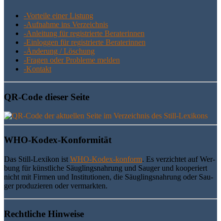
-Vor­tei­le einer Listung
-Auf­nah­me ins Verzeichnis
-Anlei­tung für regis­trier­te Beraterinnen
-Ein­log­gen für regis­trier­te Beraterinnen
-Ände­rung / Löschung
-Fra­gen oder Pro­ble­me melden
-Kon­takt
QR-Code die­ser Seite
WHO-Kodex-Kon­for­mi­tät
Das Still-Lexi­kon ist
WHO-Kodex-kon­form
. Es ver­zich­tet auf Wer­
bung für künst­li­che Säug­lings­nah­rung und Sau­ger und koope­riert
nicht mit Fir­men und Insti­tu­tio­nen, die Säug­lings­nah­rung oder Sau­
ger pro­du­zie­ren oder vermarkten.
Recht­li­che Hinweise