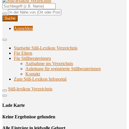
Unterstützungsangebote rund ums Stillen
Still-lexikon Verzeichnis
Anmelden
Startseite Still-Lexikon Verzeichnis
Für Eltern
Für Stillberaterinnen
Aufnahme ins Verzeichnis
Anlei­tung für regis­trier­te Stillberaterinnen
Kon­takt
Zum Still-Lexikon Infoportal
Still-lexikon Verzeichnis
Lade Karte
Кeine Ergebnisse gefunden
Alle Einträge in leidvolle Geburt