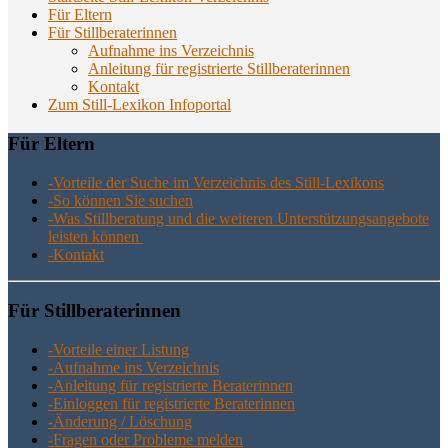
Für Eltern
Für Stillberaterinnen
Aufnahme ins Verzeichnis
Anlei­tung für regis­trier­te Stillberaterinnen
Kon­takt
Zum Still-Lexikon Infoportal
Für Eltern
-Vor­tei­le der Suche im Ver­zeich­nis des Still-Lexikons
-So kön­nen Sie suchen
-Was Still­be­ra­tung und die wei­te­ren Unter­stüt­zungs­an­ge­bo­te
leis­ten können
-Kon­takt
Für Still­be­ra­te­rin­nen
-Vor­tei­le einer Listung
-Auf­nah­me ins Verzeichnis
-Anlei­tung für regis­trier­te Beraterinnen
-Ein­log­gen für regis­trier­te Beraterinnen
-Ände­rung / Löschung
-Fra­gen oder Pro­ble­me melden