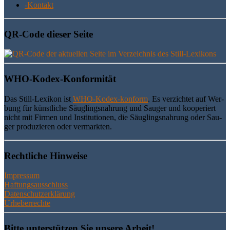
-Kon­takt
QR-Code die­ser Seite
WHO-Kodex-Kon­for­mi­tät
Das Still-Lexi­kon ist
WHO-Kodex-kon­form
. Es ver­zich­tet auf Wer­
bung für künst­li­che Säug­lings­nah­rung und Sau­ger und koope­riert
nicht mit Fir­men und Insti­tu­tio­nen, die Säug­lings­nah­rung oder Sau­
ger pro­du­zie­ren oder vermarkten.
Recht­li­che Hinweise
Impressum
Haftungsausschluss
Datenschutzerklärung
Urheberrechte
Bit­te unter­stüt­zen Sie unse­re Arbeit!