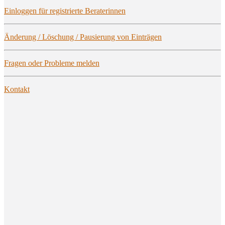
Ein­log­gen für regis­trier­te Beraterinnen
Ände­rung / Löschung / Pau­sie­rung von Einträgen
Fra­gen oder Pro­ble­me melden
Kon­takt