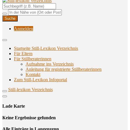
Unterstützungsangebote rund ums Stillen
Still-lexikon Verzeichnis
Anmelden
Startseite Still-Lexikon Verzeichnis
Für Eltern
Für Stillberaterinnen
Aufnahme ins Verzeichnis
Anlei­tung für regis­trier­te Stillberaterinnen
Kon­takt
Zum Still-Lexikon Infoportal
Still-lexikon Verzeichnis
Lade Karte
Кeine Ergebnisse gefunden
Alle Einträge in Langenzenn