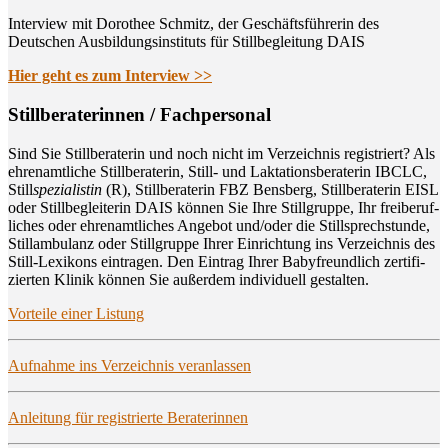
Interview mit Dorothee Schmitz, der Geschäftsführerin des
Deutschen Ausbildungsinstituts für Stillbegleitung DAIS
Hier geht es zum Interview >>
Still­be­ra­te­rin­nen / Fachpersonal
Sind Sie Still­be­ra­te­rin und noch nicht im Ver­zeich­nis regis­triert? Als
ehren­amt­li­che Still­be­ra­te­rin, Still- und Lak­ta­ti­ons­be­ra­te­rin IBCLC,
Still
spe­zia­lis­tin
(R), Still­be­ra­te­rin FBZ Bens­berg, Still­be­ra­te­rin EISL
oder Still­be­glei­te­rin DAIS kön­nen Sie Ihre Still­grup­pe, Ihr frei­be­ruf­
li­ches oder ehren­amt­li­ches Ange­bot und/oder die Still­sprech­stun­de,
Still­am­bu­lanz oder Still­grup­pe Ihrer Ein­rich­tung ins Ver­zeich­nis des
Still-Lexi­kons ein­tra­gen. Den Ein­trag Ihrer Baby­freund­lich zer­ti­fi­
zier­ten Kli­nik kön­nen Sie außer­dem indi­vi­du­ell gestalten.
Vor­tei­le einer Listung
Auf­nah­me ins Ver­zeich­nis veranlassen
Anlei­tung für regis­trier­te Beraterinnen