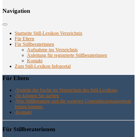
Navi­ga­ti­on
Startseite Still-Lexikon Verzeichnis
Für Eltern
Für Stillberaterinnen
Aufnahme ins Verzeichnis
Anlei­tung für regis­trier­te Stillberaterinnen
Kon­takt
Zum Still-Lexikon Infoportal
Für Eltern
-Vor­tei­le der Suche im Ver­zeich­nis des Still-Lexikons
-So kön­nen Sie suchen
-Was Still­be­ra­tung und die wei­te­ren Unter­stüt­zungs­an­ge­bo­te
leis­ten können
-Kon­takt
Für Still­be­ra­te­rin­nen