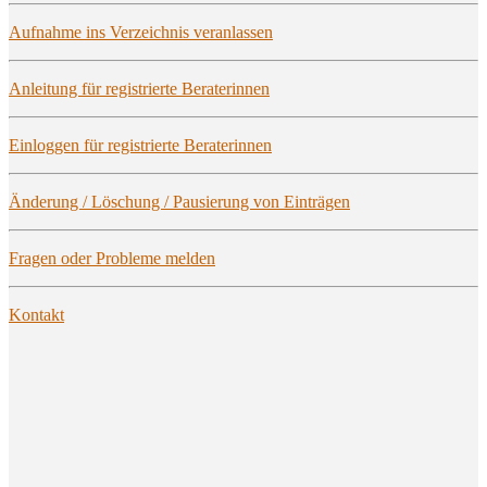
Auf­nah­me ins Ver­zeich­nis veranlassen
Anlei­tung für regis­trier­te Beraterinnen
Ein­log­gen für regis­trier­te Beraterinnen
Ände­rung / Löschung / Pau­sie­rung von Einträgen
Fra­gen oder Pro­ble­me melden
Kon­takt