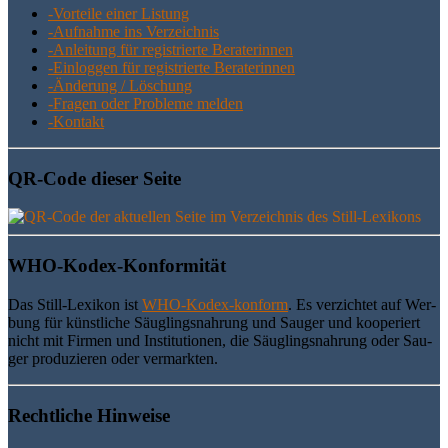
-Vor­tei­le einer Listung
-Auf­nah­me ins Verzeichnis
-Anlei­tung für regis­trier­te Beraterinnen
-Ein­log­gen für regis­trier­te Beraterinnen
-Ände­rung / Löschung
-Fra­gen oder Pro­ble­me melden
-Kon­takt
QR-Code die­ser Seite
WHO-Kodex-Kon­for­mi­tät
Das Still-Lexi­kon ist
WHO-Kodex-kon­form
. Es ver­zich­tet auf Wer­
bung für künst­li­che Säug­lings­nah­rung und Sau­ger und koope­riert
nicht mit Fir­men und Insti­tu­tio­nen, die Säug­lings­nah­rung oder Sau­
ger pro­du­zie­ren oder vermarkten.
Recht­li­che Hinweise