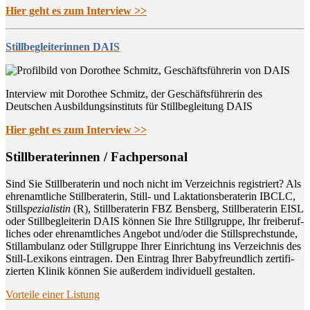
Hier geht es zum Interview >>
Stillbegleiterinnen DAIS
Interview mit Dorothee Schmitz, der Geschäftsführerin des
Deutschen Ausbildungsinstituts für Stillbegleitung DAIS
Hier geht es zum Interview >>
Still­be­ra­te­rin­nen / Fachpersonal
Sind Sie Still­be­ra­te­rin und noch nicht im Ver­zeich­nis regis­triert? Als
ehren­amt­li­che Still­be­ra­te­rin, Still- und Lak­ta­ti­ons­be­ra­te­rin IBCLC,
Still
spe­zia­lis­tin
(R), Still­be­ra­te­rin FBZ Bens­berg, Still­be­ra­te­rin EISL
oder Still­be­glei­te­rin DAIS kön­nen Sie Ihre Still­grup­pe, Ihr frei­be­ruf­
li­ches oder ehren­amt­li­ches Ange­bot und/oder die Still­sprech­stun­de,
Still­am­bu­lanz oder Still­grup­pe Ihrer Ein­rich­tung ins Ver­zeich­nis des
Still-Lexi­kons ein­tra­gen. Den Ein­trag Ihrer Baby­freund­lich zer­ti­fi­
zier­ten Kli­nik kön­nen Sie außer­dem indi­vi­du­ell gestalten.
Vor­tei­le einer Listung