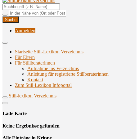
Unterstützungsangebote rund ums Stillen
Still-lexikon Verzeichnis
Anmelden
Startseite Still-Lexikon Verzeichnis
Für Eltern
Für Stillberaterinnen
Aufnahme ins Verzeichnis
Anlei­tung für regis­trier­te Stillberaterinnen
Kon­takt
Zum Still-Lexikon Infoportal
Still-lexikon Verzeichnis
Lade Karte
Кeine Ergebnisse gefunden
Alle Einträge in Krippe