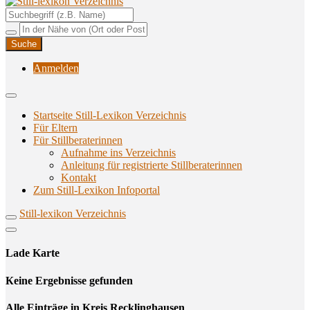
Unterstützungsangebote rund ums Stillen
Still-lexikon Verzeichnis
Anmelden
Startseite Still-Lexikon Verzeichnis
Für Eltern
Für Stillberaterinnen
Aufnahme ins Verzeichnis
Anlei­tung für regis­trier­te Stillberaterinnen
Kon­takt
Zum Still-Lexikon Infoportal
Still-lexikon Verzeichnis
Lade Karte
Кeine Ergebnisse gefunden
Alle Einträge in Kreis Recklinghausen