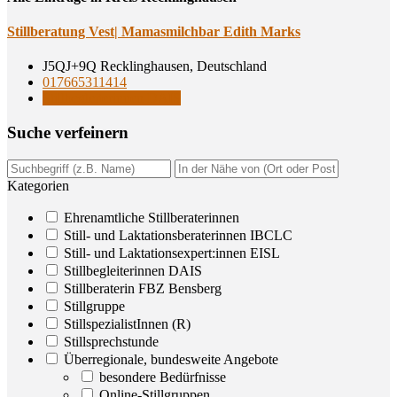
Still­be­ra­tung Vest| Mamas­milch­bar Edith Marks
J5QJ+9Q Recklinghausen, Deutschland
017665311414
Stillbegleiterinnen DAIS
Suche ver­fei­nern
Kategorien
Ehrenamtliche Stillberaterinnen
Still- und Laktationsberaterinnen IBCLC
Still- und Laktationsexpert:innen EISL
Stillbegleiterinnen DAIS
Stillberaterin FBZ Bensberg
Stillgruppe
StillspezialistInnen (R)
Stillsprechstunde
Überregionale, bundesweite Angebote
besondere Bedürfnisse
Online-Stillgruppen