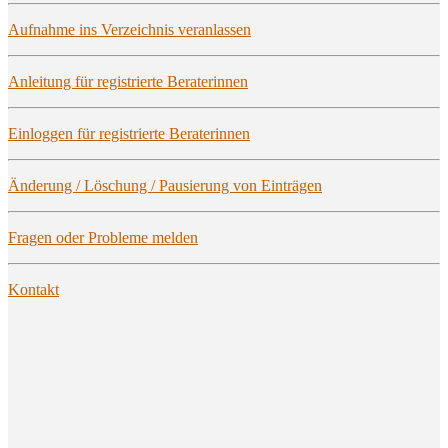
Auf­nah­me ins Ver­zeich­nis veranlassen
Anlei­tung für regis­trier­te Beraterinnen
Ein­log­gen für regis­trier­te Beraterinnen
Ände­rung / Löschung / Pau­sie­rung von Einträgen
Fra­gen oder Pro­ble­me melden
Kon­takt