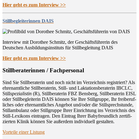
Hier geht es zum Interview >>
Stillbegleiterinnen DAIS
Interview mit Dorothee Schmitz, der Geschäftsführerin des
Deutschen Ausbildungsinstituts für Stillbegleitung DAIS
Hier geht es zum Interview >>
Still­be­ra­te­rin­nen / Fachpersonal
Sind Sie Still­be­ra­te­rin und noch nicht im Ver­zeich­nis regis­triert? Als
ehren­amt­li­che Still­be­ra­te­rin, Still- und Lak­ta­ti­ons­be­ra­te­rin IBCLC,
Still
spe­zia­lis­tin
(R), Still­be­ra­te­rin FBZ Bens­berg, Still­be­ra­te­rin EISL
oder Still­be­glei­te­rin DAIS kön­nen Sie Ihre Still­grup­pe, Ihr frei­be­ruf­
li­ches oder ehren­amt­li­ches Ange­bot und/oder die Still­sprech­stun­de,
Still­am­bu­lanz oder Still­grup­pe Ihrer Ein­rich­tung ins Ver­zeich­nis des
Still-Lexi­kons ein­tra­gen. Den Ein­trag Ihrer Baby­freund­lich zer­ti­fi­
zier­ten Kli­nik kön­nen Sie außer­dem indi­vi­du­ell gestalten.
Vor­tei­le einer Listung