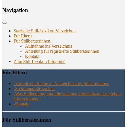
Navi­ga­ti­on
Startseite Still-Lexikon Verzeichnis
Für Eltern
Für Stillberaterinnen
Aufnahme ins Verzeichnis
Anlei­tung für regis­trier­te Stillberaterinnen
Kon­takt
Zum Still-Lexikon Infoportal
Für Eltern
-Vor­tei­le der Suche im Ver­zeich­nis des Still-Lexikons
-So kön­nen Sie suchen
-Was Still­be­ra­tung und die wei­te­ren Unter­stüt­zungs­an­ge­bo­te
leis­ten können
-Kon­takt
Für Still­be­ra­te­rin­nen