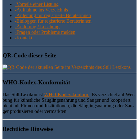
-Vor­tei­le einer Listung
-Auf­nah­me ins Verzeichnis
-Anlei­tung für regis­trier­te Beraterinnen
-Ein­log­gen für regis­trier­te Beraterinnen
-Ände­rung / Löschung
-Fra­gen oder Pro­ble­me melden
-Kon­takt
QR-Code die­ser Seite
WHO-Kodex-Kon­for­mi­tät
Das Still-Lexi­kon ist
WHO-Kodex-kon­form
. Es ver­zich­tet auf Wer­
bung für künst­li­che Säug­lings­nah­rung und Sau­ger und koope­riert
nicht mit Fir­men und Insti­tu­tio­nen, die Säug­lings­nah­rung oder Sau­
ger pro­du­zie­ren oder vermarkten.
Recht­li­che Hinweise