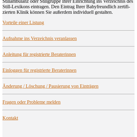
Still­am­bu­lanz oder Still­grup­pe Ihrer Ein­rich­tung ins Ver­zeich­nis des
Still-Lexi­kons ein­tra­gen. Den Ein­trag Ihrer Baby­freund­lich zer­ti­fi­
zier­ten Kli­nik kön­nen Sie außer­dem indi­vi­du­ell gestalten.
Vor­tei­le einer Listung
Auf­nah­me ins Ver­zeich­nis veranlassen
Anlei­tung für regis­trier­te Beraterinnen
Ein­log­gen für regis­trier­te Beraterinnen
Ände­rung / Löschung / Pau­sie­rung von Einträgen
Fra­gen oder Pro­ble­me melden
Kon­takt