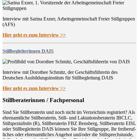
Interview mit Sarina Exner, Arbeitsgemeinschaft Freier Stillgruppen
(AFS)
Hier geht es zum Interview >>
Stillbegleiterinnen DAIS
Interview mit Dorothee Schmitz, der Geschäftsführerin des
Deutschen Ausbildungsinstituts für Stillbegleitung DAIS
Hier geht es zum Interview >>
Still­be­ra­te­rin­nen / Fachpersonal
Sind Sie Still­be­ra­te­rin und noch nicht im Ver­zeich­nis regis­triert? Als
ehren­amt­li­che Still­be­ra­te­rin, Still- und Lak­ta­ti­ons­be­ra­te­rin IBCLC,
Still
spe­zia­lis­tin
(R), Still­be­ra­te­rin FBZ Bens­berg, Still­be­ra­te­rin EISL
oder Still­be­glei­te­rin DAIS kön­nen Sie Ihre Still­grup­pe, Ihr frei­be­ruf­
li­ches oder ehren­amt­li­ches Ange­bot und/oder die Still­sprech­stun­de,