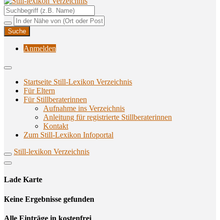
Unterstützungsangebote rund ums Stillen
Still-lexikon Verzeichnis
Anmelden
Startseite Still-Lexikon Verzeichnis
Für Eltern
Für Stillberaterinnen
Aufnahme ins Verzeichnis
Anlei­tung für regis­trier­te Stillberaterinnen
Kon­takt
Zum Still-Lexikon Infoportal
Still-lexikon Verzeichnis
Lade Karte
Кeine Ergebnisse gefunden
Alle Einträge in kostenfrei