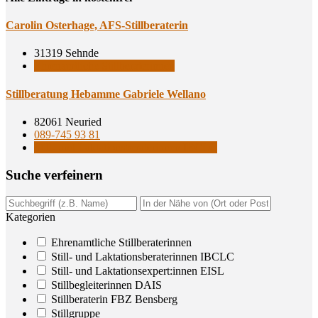
Caro­lin Oster­ha­ge, AFS-Stillberaterin
31319 Sehnde
Ehrenamtliche Stillberaterinnen
Still­be­ra­tung Heb­am­me Gabrie­le Wellano
82061 Neuried
089-745 93 81
Still- und Laktationsberaterinnen IBCLC
Suche ver­fei­nern
Kategorien
Ehrenamtliche Stillberaterinnen
Still- und Laktationsberaterinnen IBCLC
Still- und Laktationsexpert:innen EISL
Stillbegleiterinnen DAIS
Stillberaterin FBZ Bensberg
Stillgruppe