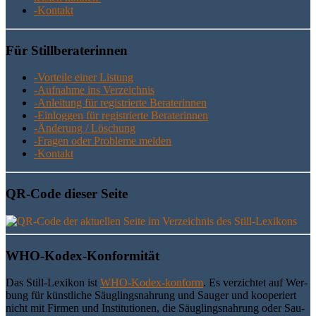
-Kon­takt
Für Still­be­ra­te­rin­nen
-Vor­tei­le einer Listung
-Auf­nah­me ins Verzeichnis
-Anlei­tung für regis­trier­te Beraterinnen
-Ein­log­gen für regis­trier­te Beraterinnen
-Ände­rung / Löschung
-Fra­gen oder Pro­ble­me melden
-Kon­takt
QR-Code die­ser Seite
WHO-Kodex-Kon­for­mi­tät
Das Still-Lexi­kon ist
WHO-Kodex-kon­form
. Es ver­zich­tet auf Wer­
bung für künst­li­che Säug­lings­nah­rung und Sau­ger und koope­riert
nicht mit Fir­men und Insti­tu­tio­nen, die Säug­lings­nah­rung oder Sau­