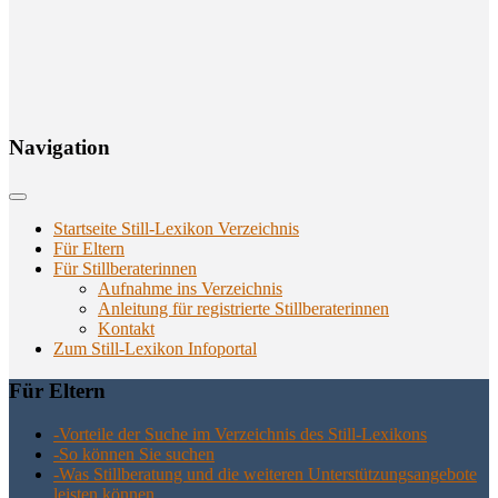
Navi­ga­ti­on
Startseite Still-Lexikon Verzeichnis
Für Eltern
Für Stillberaterinnen
Aufnahme ins Verzeichnis
Anlei­tung für regis­trier­te Stillberaterinnen
Kon­takt
Zum Still-Lexikon Infoportal
Für Eltern
-Vor­tei­le der Suche im Ver­zeich­nis des Still-Lexikons
-So kön­nen Sie suchen
-Was Still­be­ra­tung und die wei­te­ren Unter­stüt­zungs­an­ge­bo­te
leis­ten können