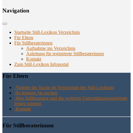
Navi­ga­ti­on
Startseite Still-Lexikon Verzeichnis
Für Eltern
Für Stillberaterinnen
Aufnahme ins Verzeichnis
Anlei­tung für regis­trier­te Stillberaterinnen
Kon­takt
Zum Still-Lexikon Infoportal
Für Eltern
-Vor­tei­le der Suche im Ver­zeich­nis des Still-Lexikons
-So kön­nen Sie suchen
-Was Still­be­ra­tung und die wei­te­ren Unter­stüt­zungs­an­ge­bo­te
leis­ten können
-Kon­takt
Für Still­be­ra­te­rin­nen