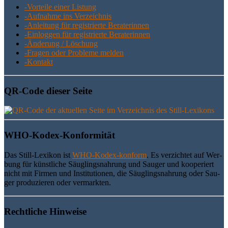
-Vor­tei­le einer Listung
-Auf­nah­me ins Verzeichnis
-Anlei­tung für regis­trier­te Beraterinnen
-Ein­log­gen für regis­trier­te Beraterinnen
-Ände­rung / Löschung
-Fra­gen oder Pro­ble­me melden
-Kon­takt
QR-Code die­ser Seite
WHO-Kodex-Kon­for­mi­tät
Das Still-Lexi­kon ist
WHO-Kodex-kon­form
. Es ver­zich­tet auf Wer­
bung für künst­li­che Säug­lings­nah­rung und Sau­ger und koope­riert
nicht mit Fir­men und Insti­tu­tio­nen, die Säug­lings­nah­rung oder Sau­
ger pro­du­zie­ren oder vermarkten.
Recht­li­che Hinweise