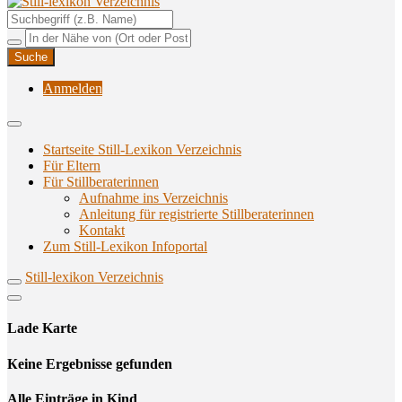
Unterstützungsangebote rund ums Stillen
Still-lexikon Verzeichnis
Anmelden
Startseite Still-Lexikon Verzeichnis
Für Eltern
Für Stillberaterinnen
Aufnahme ins Verzeichnis
Anlei­tung für regis­trier­te Stillberaterinnen
Kon­takt
Zum Still-Lexikon Infoportal
Still-lexikon Verzeichnis
Lade Karte
Кeine Ergebnisse gefunden
Alle Einträge in Kind