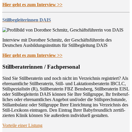
Hier geht es zum Interview >>
Stillbegleiterinnen DAIS
Interview mit Dorothee Schmitz, der Geschäftsführerin des
Deutschen Ausbildungsinstituts für Stillbegleitung DAIS
Hier geht es zum Interview >>
Still­be­ra­te­rin­nen / Fachpersonal
Sind Sie Still­be­ra­te­rin und noch nicht im Ver­zeich­nis regis­triert? Als
ehren­amt­li­che Still­be­ra­te­rin, Still- und Lak­ta­ti­ons­be­ra­te­rin IBCLC,
Still
spe­zia­lis­tin
(R), Still­be­ra­te­rin FBZ Bens­berg, Still­be­ra­te­rin EISL
oder Still­be­glei­te­rin DAIS kön­nen Sie Ihre Still­grup­pe, Ihr frei­be­ruf­
li­ches oder ehren­amt­li­ches Ange­bot und/oder die Still­sprech­stun­de,
Still­am­bu­lanz oder Still­grup­pe Ihrer Ein­rich­tung ins Ver­zeich­nis des
Still-Lexi­kons ein­tra­gen. Den Ein­trag Ihrer Baby­freund­lich zer­ti­fi­
zier­ten Kli­nik kön­nen Sie außer­dem indi­vi­du­ell gestalten.
Vor­tei­le einer Listung