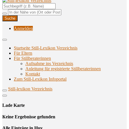
Unterstützungsangebote rund ums Stillen
Still-lexikon Verzeichnis
Anmelden
Startseite Still-Lexikon Verzeichnis
Für Eltern
Für Stillberaterinnen
Aufnahme ins Verzeichnis
Anlei­tung für regis­trier­te Stillberaterinnen
Kon­takt
Zum Still-Lexikon Infoportal
Still-lexikon Verzeichnis
Lade Karte
Кeine Ergebnisse gefunden
Alle Einträge in Huy