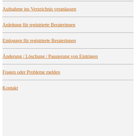
Auf­nah­me ins Ver­zeich­nis veranlassen
Anlei­tung für regis­trier­te Beraterinnen
Ein­log­gen für regis­trier­te Beraterinnen
Ände­rung / Löschung / Pau­sie­rung von Einträgen
Fra­gen oder Pro­ble­me melden
Kon­takt