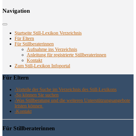
Navi­ga­ti­on
Startseite Still-Lexikon Verzeichnis
Für Eltern
Für Stillberaterinnen
Aufnahme ins Verzeichnis
Anlei­tung für regis­trier­te Stillberaterinnen
Kon­takt
Zum Still-Lexikon Infoportal
Für Eltern
-Vor­tei­le der Suche im Ver­zeich­nis des Still-Lexikons
-So kön­nen Sie suchen
-Was Still­be­ra­tung und die wei­te­ren Unter­stüt­zungs­an­ge­bo­te
leis­ten können
-Kon­takt
Für Still­be­ra­te­rin­nen