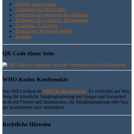
-Vor­tei­le einer Listung
-Auf­nah­me ins Verzeichnis
-Anlei­tung für regis­trier­te Beraterinnen
-Ein­log­gen für regis­trier­te Beraterinnen
-Ände­rung / Löschung
-Fra­gen oder Pro­ble­me melden
-Kon­takt
QR-Code die­ser Seite
WHO-Kodex-Kon­for­mi­tät
Das Still-Lexi­kon ist
WHO-Kodex-kon­form
. Es ver­zich­tet auf Wer­
bung für künst­li­che Säug­lings­nah­rung und Sau­ger und koope­riert
nicht mit Fir­men und Insti­tu­tio­nen, die Säug­lings­nah­rung oder Sau­
ger pro­du­zie­ren oder vermarkten.
Recht­li­che Hinweise