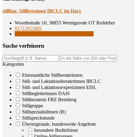
still­bar. Still­be­ra­tung IBCLC im Harz
Woorthstraße 10, 38855 Wernigerode OT Reddeber
01712053485
Still- und Laktationsberaterinnen IBCLC
Suche ver­fei­nern
Kategorien
Ehrenamtliche Stillberaterinnen
Still- und Laktationsberaterinnen IBCLC
Still- und Laktationsexpert:innen EISL
Stillbegleiterinnen DAIS
Stillberaterin FBZ Bensberg
Stillgruppe
StillspezialistInnen (R)
Stillsprechstunde
Überregionale, bundesweite Angebote
besondere Bedürfnisse
Online-Stillgruppen