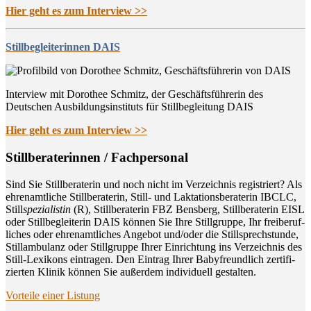
Hier geht es zum Interview >>
Stillbegleiterinnen DAIS
Interview mit Dorothee Schmitz, der Geschäftsführerin des
Deutschen Ausbildungsinstituts für Stillbegleitung DAIS
Hier geht es zum Interview >>
Still­be­ra­te­rin­nen / Fachpersonal
Sind Sie Still­be­ra­te­rin und noch nicht im Ver­zeich­nis regis­triert? Als
ehren­amt­li­che Still­be­ra­te­rin, Still- und Lak­ta­ti­ons­be­ra­te­rin IBCLC,
Still
spe­zia­lis­tin
(R), Still­be­ra­te­rin FBZ Bens­berg, Still­be­ra­te­rin EISL
oder Still­be­glei­te­rin DAIS kön­nen Sie Ihre Still­grup­pe, Ihr frei­be­ruf­
li­ches oder ehren­amt­li­ches Ange­bot und/oder die Still­sprech­stun­de,
Still­am­bu­lanz oder Still­grup­pe Ihrer Ein­rich­tung ins Ver­zeich­nis des
Still-Lexi­kons ein­tra­gen. Den Ein­trag Ihrer Baby­freund­lich zer­ti­fi­
zier­ten Kli­nik kön­nen Sie außer­dem indi­vi­du­ell gestalten.
Vor­tei­le einer Listung