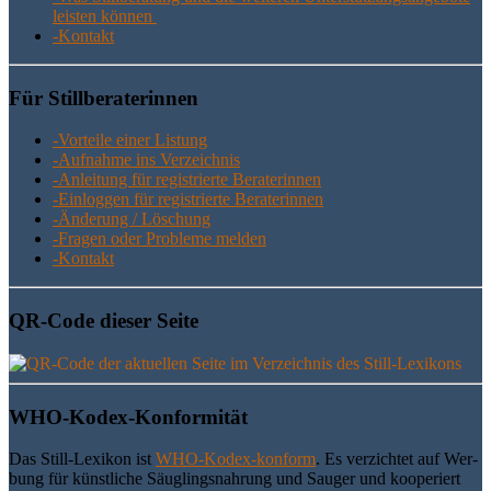
leis­ten können
-Kon­takt
Für Still­be­ra­te­rin­nen
-Vor­tei­le einer Listung
-Auf­nah­me ins Verzeichnis
-Anlei­tung für regis­trier­te Beraterinnen
-Ein­log­gen für regis­trier­te Beraterinnen
-Ände­rung / Löschung
-Fra­gen oder Pro­ble­me melden
-Kon­takt
QR-Code die­ser Seite
WHO-Kodex-Kon­for­mi­tät
Das Still-Lexi­kon ist
WHO-Kodex-kon­form
. Es ver­zich­tet auf Wer­
bung für künst­li­che Säug­lings­nah­rung und Sau­ger und koope­riert