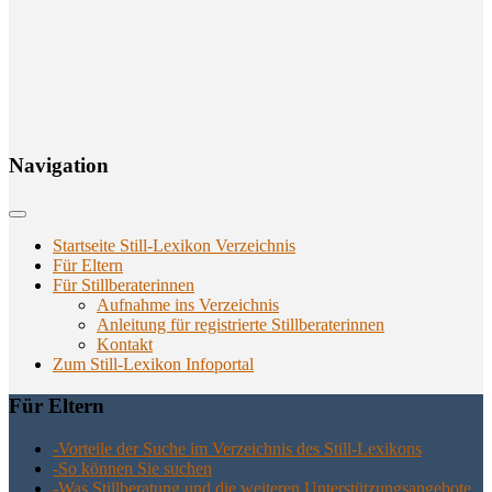
Navi­ga­ti­on
Startseite Still-Lexikon Verzeichnis
Für Eltern
Für Stillberaterinnen
Aufnahme ins Verzeichnis
Anlei­tung für regis­trier­te Stillberaterinnen
Kon­takt
Zum Still-Lexikon Infoportal
Für Eltern
-Vor­tei­le der Suche im Ver­zeich­nis des Still-Lexikons
-So kön­nen Sie suchen
-Was Still­be­ra­tung und die wei­te­ren Unter­stüt­zungs­an­ge­bo­te