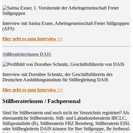
Interview mit Sarina Exner, Arbeitsgemeinschaft Freier Stillgruppen
(AFS)
Hier geht es zum Interview >>
Stillbegleiterinnen DAIS
Interview mit Dorothee Schmitz, der Geschäftsführerin des
Deutschen Ausbildungsinstituts für Stillbegleitung DAIS
Hier geht es zum Interview >>
Still­be­ra­te­rin­nen / Fachpersonal
Sind Sie Still­be­ra­te­rin und noch nicht im Ver­zeich­nis regis­triert? Als
ehren­amt­li­che Still­be­ra­te­rin, Still- und Lak­ta­ti­ons­be­ra­te­rin IBCLC,
Still
spe­zia­lis­tin
(R), Still­be­ra­te­rin FBZ Bens­berg, Still­be­ra­te­rin EISL
oder Still­be­glei­te­rin DAIS kön­nen Sie Ihre Still­grup­pe, Ihr frei­be­ruf­