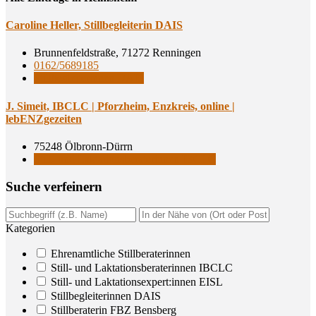
Caro­li­ne Hel­ler, Still­be­glei­te­rin DAIS
Brunnenfeldstraße, 71272 Renningen
0162/5689185
Stillbegleiterinnen DAIS
J. Simeit, IBCLC | Pforz­heim, Enz­kreis, online |
lebENZgezeiten
75248 Ölbronn-Dürrn
Still- und Laktationsberaterinnen IBCLC
Suche ver­fei­nern
Kategorien
Ehrenamtliche Stillberaterinnen
Still- und Laktationsberaterinnen IBCLC
Still- und Laktationsexpert:innen EISL
Stillbegleiterinnen DAIS
Stillberaterin FBZ Bensberg