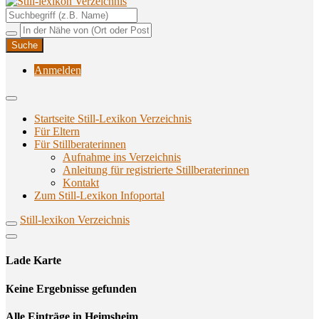
Unterstützungsangebote rund ums Stillen
Still-lexikon Verzeichnis
Anmelden
Startseite Still-Lexikon Verzeichnis
Für Eltern
Für Stillberaterinnen
Aufnahme ins Verzeichnis
Anlei­tung für regis­trier­te Stillberaterinnen
Kon­takt
Zum Still-Lexikon Infoportal
Still-lexikon Verzeichnis
Lade Karte
Кeine Ergebnisse gefunden
Alle Einträge in Heimsheim