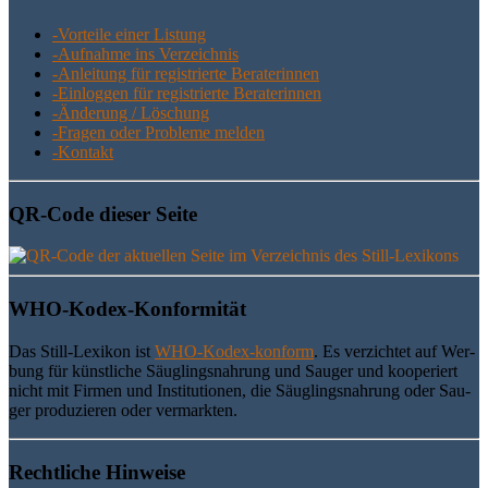
-Vor­tei­le einer Listung
-Auf­nah­me ins Verzeichnis
-Anlei­tung für regis­trier­te Beraterinnen
-Ein­log­gen für regis­trier­te Beraterinnen
-Ände­rung / Löschung
-Fra­gen oder Pro­ble­me melden
-Kon­takt
QR-Code die­ser Seite
WHO-Kodex-Kon­for­mi­tät
Das Still-Lexi­kon ist
WHO-Kodex-kon­form
. Es ver­zich­tet auf Wer­
bung für künst­li­che Säug­lings­nah­rung und Sau­ger und koope­riert
nicht mit Fir­men und Insti­tu­tio­nen, die Säug­lings­nah­rung oder Sau­
ger pro­du­zie­ren oder vermarkten.
Recht­li­che Hinweise