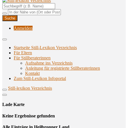
Unterstützungsangebote rund ums Stillen
Still-lexikon Verzeichnis
Anmelden
Startseite Still-Lexikon Verzeichnis
Für Eltern
Für Stillberaterinnen
Aufnahme ins Verzeichnis
Anlei­tung für regis­trier­te Stillberaterinnen
Kon­takt
Zum Still-Lexikon Infoportal
Still-lexikon Verzeichnis
Lade Karte
Кeine Ergebnisse gefunden
Alle Einträge in Heilbronner Land