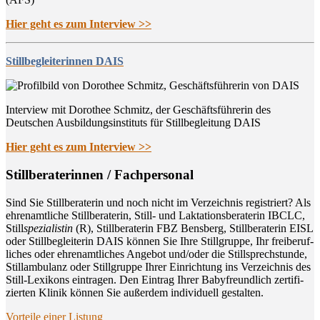
Hier geht es zum Interview >>
Stillbegleiterinnen DAIS
Interview mit Dorothee Schmitz, der Geschäftsführerin des
Deutschen Ausbildungsinstituts für Stillbegleitung DAIS
Hier geht es zum Interview >>
Still­be­ra­te­rin­nen / Fachpersonal
Sind Sie Still­be­ra­te­rin und noch nicht im Ver­zeich­nis regis­triert? Als
ehren­amt­li­che Still­be­ra­te­rin, Still- und Lak­ta­ti­ons­be­ra­te­rin IBCLC,
Still
spe­zia­lis­tin
(R), Still­be­ra­te­rin FBZ Bens­berg, Still­be­ra­te­rin EISL
oder Still­be­glei­te­rin DAIS kön­nen Sie Ihre Still­grup­pe, Ihr frei­be­ruf­
li­ches oder ehren­amt­li­ches Ange­bot und/oder die Still­sprech­stun­de,
Still­am­bu­lanz oder Still­grup­pe Ihrer Ein­rich­tung ins Ver­zeich­nis des
Still-Lexi­kons ein­tra­gen. Den Ein­trag Ihrer Baby­freund­lich zer­ti­fi­
zier­ten Kli­nik kön­nen Sie außer­dem indi­vi­du­ell gestalten.
Vor­tei­le einer Listung