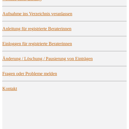
Auf­nah­me ins Ver­zeich­nis veranlassen
Anlei­tung für regis­trier­te Beraterinnen
Ein­log­gen für regis­trier­te Beraterinnen
Ände­rung / Löschung / Pau­sie­rung von Einträgen
Fra­gen oder Pro­ble­me melden
Kon­takt