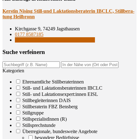
Kers­tin Nis­ing Still-und Lak­ta­ti­ons­be­ra­te­rin IBCLC, Still­be­ra­
tung Heilbronn
Kirchgasse 9, 74249 Jagsthausen
0177 8587185
Still- und Laktationsberaterinnen IBCLC
Suche ver­fei­nern
Kategorien
Ehrenamtliche Stillberaterinnen
Still- und Laktationsberaterinnen IBCLC
Still- und Laktationsexpert:innen EISL
Stillbegleiterinnen DAIS
Stillberaterin FBZ Bensberg
Stillgruppe
StillspezialistInnen (R)
Stillsprechstunde
Überregionale, bundesweite Angebote
besondere Bedürfnisse