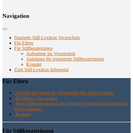
Navi­ga­ti­on
Startseite Still-Lexikon Verzeichnis
Für Eltern
Für Stillberaterinnen
Aufnahme ins Verzeichnis
Anlei­tung für regis­trier­te Stillberaterinnen
Kon­takt
Zum Still-Lexikon Infoportal
Für Eltern
-Vor­tei­le der Suche im Ver­zeich­nis des Still-Lexikons
-So kön­nen Sie suchen
-Was Still­be­ra­tung und die wei­te­ren Unter­stüt­zungs­an­ge­bo­te
leis­ten können
-Kon­takt
Für Still­be­ra­te­rin­nen