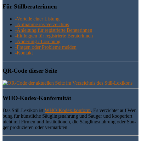
Für Still­be­ra­te­rin­nen
-Vor­tei­le einer Listung
-Auf­nah­me ins Verzeichnis
-Anlei­tung für regis­trier­te Beraterinnen
-Ein­log­gen für regis­trier­te Beraterinnen
-Ände­rung / Löschung
-Fra­gen oder Pro­ble­me melden
-Kon­takt
QR-Code die­ser Seite
WHO-Kodex-Kon­for­mi­tät
Das Still-Lexi­kon ist
WHO-Kodex-kon­form
. Es ver­zich­tet auf Wer­
bung für künst­li­che Säug­lings­nah­rung und Sau­ger und koope­riert
nicht mit Fir­men und Insti­tu­tio­nen, die Säug­lings­nah­rung oder Sau­
ger pro­du­zie­ren oder vermarkten.