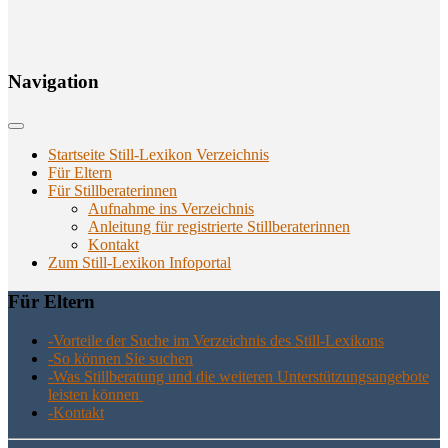
Navi­ga­ti­on
Startseite Still-Lexikon Verzeichnis
Für Eltern
Für Stillberaterinnen
Aufnahme ins Verzeichnis
Anlei­tung für regis­trier­te Stillberaterinnen
Kon­takt
Zum Still-Lexikon Infoportal
Für Eltern
-Vor­tei­le der Suche im Ver­zeich­nis des Still-Lexikons
-So kön­nen Sie suchen
-Was Still­be­ra­tung und die wei­te­ren Unter­stüt­zungs­an­ge­bo­te
leis­ten können
-Kon­takt