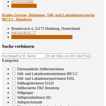
015111123446
Stillsprechstunde
Regi­ne Gre­sens, Heb­am­me, Still- und Lak­ta­ti­ons­be­ra­te­rin
IBCLC, Hamburg
Braamwisch 4, 22175 Hamburg, Deutschland
040 64 08 92 77
Still- und Laktationsberaterinnen IBCLC
Suche ver­fei­nern
Kategorien
Ehrenamtliche Stillberaterinnen
Still- und Laktationsberaterinnen IBCLC
Still- und Laktationsexpert:innen EISL
Stillbegleiterinnen DAIS
Stillberaterin FBZ Bensberg
Stillgruppe
StillspezialistInnen (R)
Stillsprechstunde