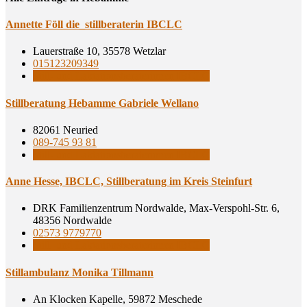
Annet­te Föll die_stillberaterin IBCLC
Lauerstraße 10, 35578 Wetzlar
015123209349
Still- und Laktationsberaterinnen IBCLC
Still­be­ra­tung Heb­am­me Gabrie­le Wellano
82061 Neuried
089-745 93 81
Still- und Laktationsberaterinnen IBCLC
Anne Hes­se, IBCLC, Still­be­ra­tung im Kreis Steinfurt
DRK Familienzentrum Nordwalde, Max-Verspohl-Str. 6,
48356 Nordwalde
02573 9779770
Still- und Laktationsberaterinnen IBCLC
Still­am­bu­lanz Moni­ka Tillmann
An Klocken Kapelle, 59872 Meschede