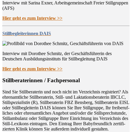
Interview mit Sarina Exner, Arbeitsgemeinschaft Freier Stillgruppen
(AFS)
Hier geht es zum Interview >>
Stillbegleiterinnen DAIS
Interview mit Dorothee Schmitz, der Geschäftsführerin des
Deutschen Ausbildungsinstituts für Stillbegleitung DAIS
Hier geht es zum Interview >>
Still­be­ra­te­rin­nen / Fachpersonal
Sind Sie Still­be­ra­te­rin und noch nicht im Ver­zeich­nis regis­triert? Als
ehren­amt­li­che Still­be­ra­te­rin, Still- und Lak­ta­ti­ons­be­ra­te­rin IBCLC,
Still
spe­zia­lis­tin
(R), Still­be­ra­te­rin FBZ Bens­berg, Still­be­ra­te­rin EISL
oder Still­be­glei­te­rin DAIS kön­nen Sie Ihre Still­grup­pe, Ihr frei­be­ruf­
li­ches oder ehren­amt­li­ches Ange­bot und/oder die Still­sprech­stun­de,
Still­am­bu­lanz oder Still­grup­pe Ihrer Ein­rich­tung ins Ver­zeich­nis des
Still-Lexi­kons ein­tra­gen. Den Ein­trag Ihrer Baby­freund­lich zer­ti­fi­
zier­ten Kli­nik kön­nen Sie außer­dem indi­vi­du­ell gestalten.