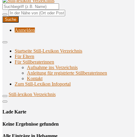
Unterstützungsangebote rund ums Stillen
Still-lexikon Verzeichnis
Anmelden
Startseite Still-Lexikon Verzeichnis
Für Eltern
Für Stillberaterinnen
Aufnahme ins Verzeichnis
Anlei­tung für regis­trier­te Stillberaterinnen
Kon­takt
Zum Still-Lexikon Infoportal
Still-lexikon Verzeichnis
Lade Karte
Кeine Ergebnisse gefunden
Alle Einträge in Hebamme