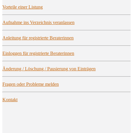
Vor­tei­le einer Listung
Auf­nah­me ins Ver­zeich­nis veranlassen
Anlei­tung für regis­trier­te Beraterinnen
Ein­log­gen für regis­trier­te Beraterinnen
Ände­rung / Löschung / Pau­sie­rung von Einträgen
Fra­gen oder Pro­ble­me melden
Kon­takt