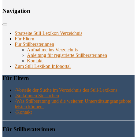
Navi­ga­ti­on
Startseite Still-Lexikon Verzeichnis
Für Eltern
Für Stillberaterinnen
Aufnahme ins Verzeichnis
Anlei­tung für regis­trier­te Stillberaterinnen
Kon­takt
Zum Still-Lexikon Infoportal
Für Eltern
-Vor­tei­le der Suche im Ver­zeich­nis des Still-Lexikons
-So kön­nen Sie suchen
-Was Still­be­ra­tung und die wei­te­ren Unter­stüt­zungs­an­ge­bo­te
leis­ten können
-Kon­takt
Für Still­be­ra­te­rin­nen