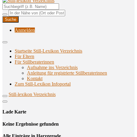
Unterstützungsangebote rund ums Stillen
Still-lexikon Verzeichnis
Anmelden
Startseite Still-Lexikon Verzeichnis
Für Eltern
Für Stillberaterinnen
Aufnahme ins Verzeichnis
Anlei­tung für regis­trier­te Stillberaterinnen
Kon­takt
Zum Still-Lexikon Infoportal
Still-lexikon Verzeichnis
Lade Karte
Кeine Ergebnisse gefunden
Alle Einträge in Harzgerode