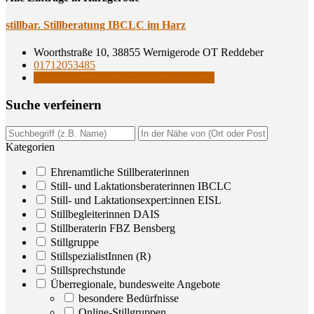
still­bar. Still­be­ra­tung IBCLC im Harz
Woorthstraße 10, 38855 Wernigerode OT Reddeber
01712053485
Still- und Laktationsberaterinnen IBCLC
Suche ver­fei­nern
Kategorien
Ehrenamtliche Stillberaterinnen
Still- und Laktationsberaterinnen IBCLC
Still- und Laktationsexpert:innen EISL
Stillbegleiterinnen DAIS
Stillberaterin FBZ Bensberg
Stillgruppe
StillspezialistInnen (R)
Stillsprechstunde
Überregionale, bundesweite Angebote
besondere Bedürfnisse
Online-Stillgruppen