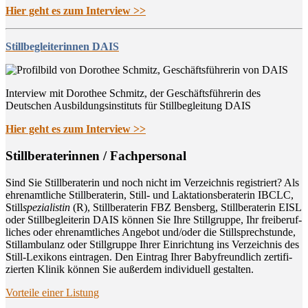
Hier geht es zum Interview >>
Stillbegleiterinnen DAIS
Interview mit Dorothee Schmitz, der Geschäftsführerin des
Deutschen Ausbildungsinstituts für Stillbegleitung DAIS
Hier geht es zum Interview >>
Still­be­ra­te­rin­nen / Fachpersonal
Sind Sie Still­be­ra­te­rin und noch nicht im Ver­zeich­nis regis­triert? Als
ehren­amt­li­che Still­be­ra­te­rin, Still- und Lak­ta­ti­ons­be­ra­te­rin IBCLC,
Still
spe­zia­lis­tin
(R), Still­be­ra­te­rin FBZ Bens­berg, Still­be­ra­te­rin EISL
oder Still­be­glei­te­rin DAIS kön­nen Sie Ihre Still­grup­pe, Ihr frei­be­ruf­
li­ches oder ehren­amt­li­ches Ange­bot und/oder die Still­sprech­stun­de,
Still­am­bu­lanz oder Still­grup­pe Ihrer Ein­rich­tung ins Ver­zeich­nis des
Still-Lexi­kons ein­tra­gen. Den Ein­trag Ihrer Baby­freund­lich zer­ti­fi­
zier­ten Kli­nik kön­nen Sie außer­dem indi­vi­du­ell gestalten.
Vor­tei­le einer Listung