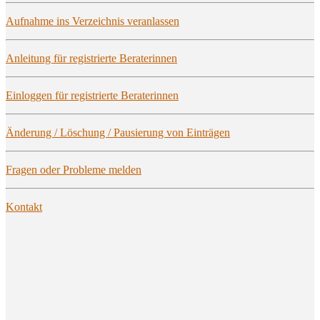
Auf­nah­me ins Ver­zeich­nis veranlassen
Anlei­tung für regis­trier­te Beraterinnen
Ein­log­gen für regis­trier­te Beraterinnen
Ände­rung / Löschung / Pau­sie­rung von Einträgen
Fra­gen oder Pro­ble­me melden
Kon­takt