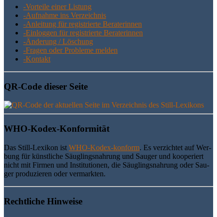
-Vor­tei­le einer Listung
-Auf­nah­me ins Verzeichnis
-Anlei­tung für regis­trier­te Beraterinnen
-Ein­log­gen für regis­trier­te Beraterinnen
-Ände­rung / Löschung
-Fra­gen oder Pro­ble­me melden
-Kon­takt
QR-Code die­ser Seite
WHO-Kodex-Kon­for­mi­tät
Das Still-Lexi­kon ist
WHO-Kodex-kon­form
. Es ver­zich­tet auf Wer­
bung für künst­li­che Säug­lings­nah­rung und Sau­ger und koope­riert
nicht mit Fir­men und Insti­tu­tio­nen, die Säug­lings­nah­rung oder Sau­
ger pro­du­zie­ren oder vermarkten.
Recht­li­che Hinweise