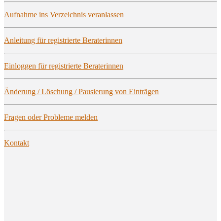
Auf­nah­me ins Ver­zeich­nis veranlassen
Anlei­tung für regis­trier­te Beraterinnen
Ein­log­gen für regis­trier­te Beraterinnen
Ände­rung / Löschung / Pau­sie­rung von Einträgen
Fra­gen oder Pro­ble­me melden
Kon­takt