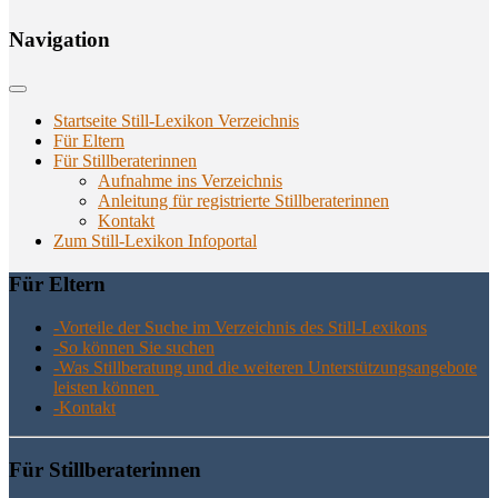
Navi­ga­ti­on
Startseite Still-Lexikon Verzeichnis
Für Eltern
Für Stillberaterinnen
Aufnahme ins Verzeichnis
Anlei­tung für regis­trier­te Stillberaterinnen
Kon­takt
Zum Still-Lexikon Infoportal
Für Eltern
-Vor­tei­le der Suche im Ver­zeich­nis des Still-Lexikons
-So kön­nen Sie suchen
-Was Still­be­ra­tung und die wei­te­ren Unter­stüt­zungs­an­ge­bo­te
leis­ten können
-Kon­takt
Für Still­be­ra­te­rin­nen