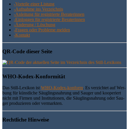
-Vor­tei­le einer Listung
-Auf­nah­me ins Verzeichnis
-Anlei­tung für regis­trier­te Beraterinnen
-Ein­log­gen für regis­trier­te Beraterinnen
-Ände­rung / Löschung
-Fra­gen oder Pro­ble­me melden
-Kon­takt
QR-Code die­ser Seite
WHO-Kodex-Kon­for­mi­tät
Das Still-Lexi­kon ist
WHO-Kodex-kon­form
. Es ver­zich­tet auf Wer­
bung für künst­li­che Säug­lings­nah­rung und Sau­ger und koope­riert
nicht mit Fir­men und Insti­tu­tio­nen, die Säug­lings­nah­rung oder Sau­
ger pro­du­zie­ren oder vermarkten.
Recht­li­che Hinweise